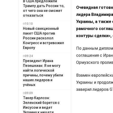
В США предложили
Трампу дать России то,
Очевидная готовн
от чего она не сможет
лидера Владимира
отказаться
Украины, а также
10:10
рамочного соглаш
Новый санкционный
пакет США против
контуры сделки»,
России расколол
Конгресс и встревожил
Европу
По данным диплома
соглашения с Ира
09:24
Президент Ирана
Ормузского пролив
Пезешкиан: Я не могу
найти логической
Взамен европейск
причины, почему убили
наших лидеров и
Украины и продолж
учёных
заверил лидеров G7
09:09
Такер Карлсон:
Зеленский борется с
Иисусом и ведет
Украину к нищете