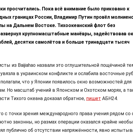
ки просчитались. Пока всё внимание было приковано к
дных границах России, Владимир Путин провёл молниен
ы на Дальнем Востоке. Тихоокеанский флот без
азвернул крупномасштабные манёвры, задействовав о
блей, десятки самолётов и больше тринадцати тысяч
сты из Baijiahao назвали это оглушительной пощёчиной те
я увязла в украинском конфликте и ослабила восточные ру
 полагали, что у Японии появилось окно возможностей для
ам. Но масштаб учений в Японском и Охотском морях, а та
асти Тихого океана доказал обратное,
пишет
АБН24.
то с точки зрения международного права учения рядом со
ютно законны, но размах операции оказался крайне необ
влял публично об отсутствии напряжённости, явно испытыв