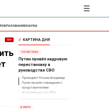
☰
Я
ОБРАЗОВАНИЕ
НАУКА
//
КАРТИНА ДНЯ
13+
лить
ПОЛИТИКА
Путин провёл кадровую
ет
перестановку в
руководстве СВО
Президент России Владимир
Путин провёл совещание с
представителями
Вооружённых сил РФ и
объявил о серьёзных
кадровых изменениях в
руководстве спецоперацией.
В МИРЕ