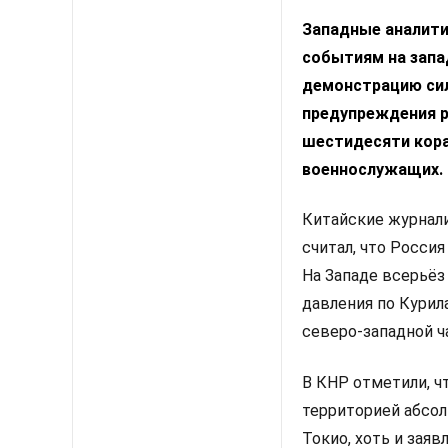
Западные аналити
событиям на запа
демонстрацию сил
предупреждения р
шестидесяти кора
военнослужащих.
Китайские журнали
считал, что Росси
На Западе всерьёз
давления по Курил
северо-западной ч
В КНР отметили, ч
территорией абсол
Токио, хоть и зая