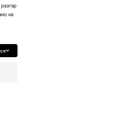
 разгар
ию на
ься