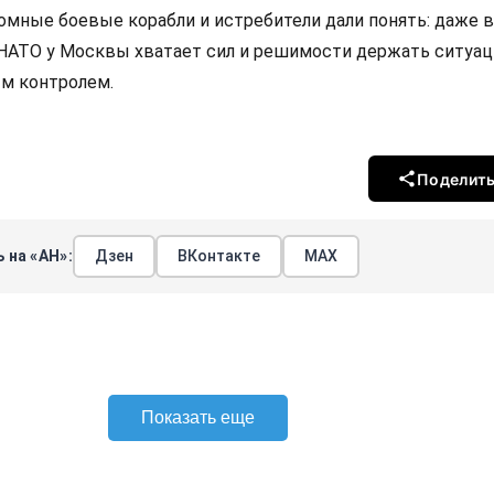
омные боевые корабли и истребители дали понять: даже в
 НАТО у Москвы хватает сил и решимости держать ситуац
м контролем.
Поделит
 на «АН»:
Дзен
ВКонтакте
МАХ
Показать еще