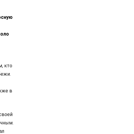
осную
коло
м, кто
бежи.
кже в
 своей
ычным.
ал