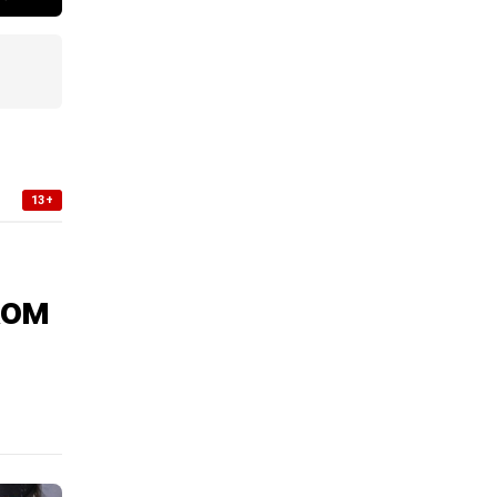
13+
ком