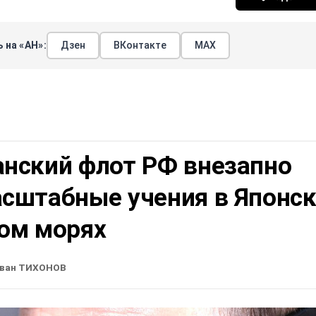
 на «АН»:
Дзен
ВКонтакте
МАХ
анский флот РФ внезапно
асштабные учения в Японс
ком морях
ван ТИХОНОВ