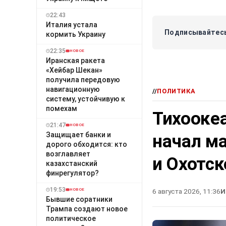
22:43
Италия устала
Подписывайтесь
кормить Украину
22:35
НОВОЕ
Иранская ракета
«Хейбар Шекан»
получила передовую
навигационную
//
ПОЛИТИКА
систему, устойчивую к
помехам
Тихооке
21:47
НОВОЕ
Защищает банки и
начал м
дорого обходится: кто
возглавляет
и Охотс
казахстанский
финрегулятор?
19:53
6 августа 2026, 11:36
И
НОВОЕ
Бывшие соратники
Трампа создают новое
политическое