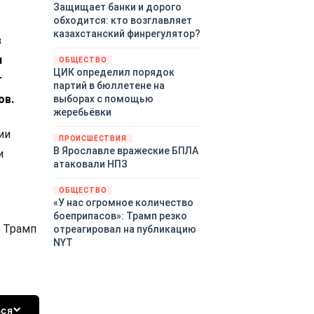
Защищает банки и дорого
обходится: кто возглавляет
казахстанский финрегулятор?
в
и
ОБЩЕСТВО
ЦИК определил порядок
т
партий в бюллетене на
ов.
выборах с помощью
жеребьёвки
ии
ПРОИСШЕСТВИЯ
В Ярославле вражеские БПЛА
и
атаковали НПЗ
ОБЩЕСТВО
«У нас огромное количество
боеприпасов»: Трамп резко
, Трамп
отреагировал на публикацию
NYT
ься