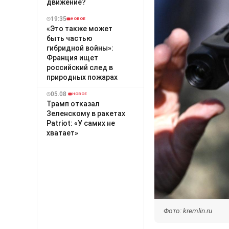
движение?
19:35
НОВОЕ
«Это также может
быть частью
гибридной войны»:
Франция ищет
российский след в
природных пожарах
05.08
НОВОЕ
Трамп отказал
Зеленскому в ракетах
Patriot: «У самих не
хватает»
Фото: kremlin.ru