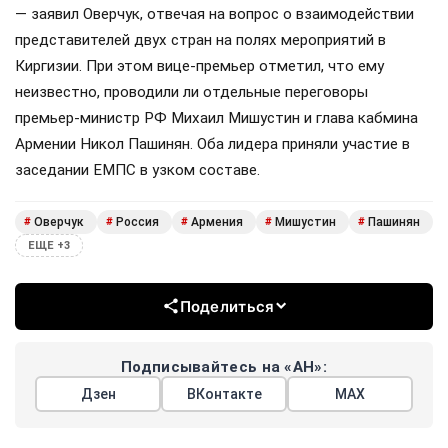
— заявил Оверчук, отвечая на вопрос о взаимодействии
представителей двух стран на полях мероприятий в
Киргизии. При этом вице-премьер отметил, что ему
неизвестно, проводили ли отдельные переговоры
премьер-министр РФ Михаил Мишустин и глава кабмина
Армении Никол Пашинян. Оба лидера приняли участие в
заседании ЕМПС в узком составе.
Оверчук
Россия
Армения
Мишустин
Пашинян
#
#
#
#
#
ЕЩЕ +3
Поделиться
Подписывайтесь на «АН»:
Дзен
ВКонтакте
МАХ