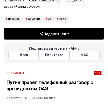
оставляет иллюзий: хочешь в ЕС — прощайся с
Евразийским союзом.
пашинян
армения
ес
еаэс
#
#
#
#
Поделиться
Подписывайтесь на «АН»:
Дзен
ВКонтакте
МАХ
//
ПОЛИТИКА
13+
Путин провёл телефонный разговор с
президентом ОАЭ
7 августа 2026, 13:58
Иван Тихонов
,