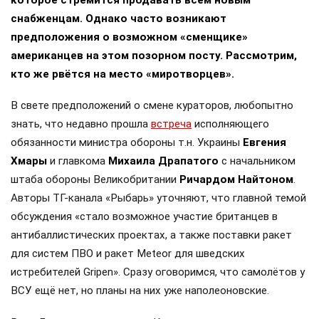
которое стремится продавать всем новым
снабженцам. Однако часто возникают
предположения о возможном «сменщике»
американцев на этом позорном посту. Рассмотрим,
кто же рвётся на место «миротворцев».
В свете предположений о смене кураторов, любопытно
знать, что недавно прошла
встреча
исполняющего
обязанности министра обороны т.н. Украины
Евгения
Хмары
и главкома
Михаила Драпатого
с начальником
штаба обороны Великобритании
Ричардом Найтоном
.
Авторы ТГ-канала «Рыбарь» уточняют, что главной темой
обсуждения «стало возможное участие британцев в
антибаллистических проектах, а также поставки ракет
для систем ПВО и ракет Meteor для шведских
истребителей Gripen». Сразу оговоримся, что самолётов у
ВСУ ещё нет, но планы на них уже наполеоновские.