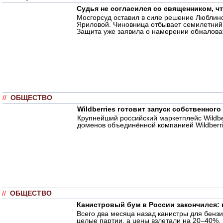
Судья не согласился со священником, ч
Мосгорсуд оставил в силе решение Люблинс
Яриловой. Чиновница отбывает семилетний 
Защита уже заявила о намерении обжаловать
//
ОБЩЕСТВО
Wildberries готовит запуск собственног
Крупнейший российский маркетплейс Wildbe
доменов объединённой компанией Wildberri
//
ОБЩЕСТВО
Канистровый бум в России закончился: 
Всего два месяца назад канистры для бенз
целые партии, а цены взлетали на 20–40%.