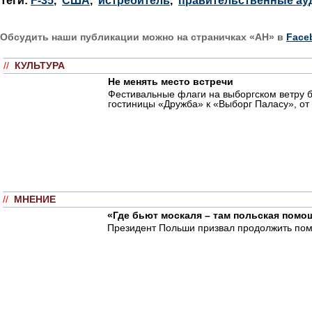
Теги:
F-35
,
США
,
истребитель
,
правительственные ау
Обсудить наши публикации можно на страничках «АН» в
Face
//
КУЛЬТУРА
Не менять место встречи
Фестивальные флаги на выборгском ветру 
гостиницы «Дружба» к «Выборг Паласу», от
//
МНЕНИЕ
«Где бьют москаля – там польская помо
Президент Польши призвал продолжить помо