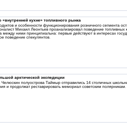
 «внутренней кухне» топливного рынка
дуктов и особенности функционирования розничного сегмента ост
урналист Михаил Леонтьев проанализировал поведение топливных 
а между ними принципиальна: первые действуют в интересах госуда
ое поведение спекулянтов.
ольшой арктической экспедиции
Челюскин полуострова Таймыр отправились 14 столичных школьник
ния и продолжат реставрировать мемориал советским полярникам.