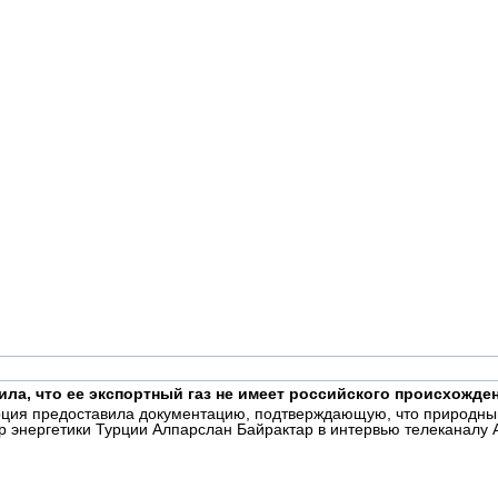
ила, что ее экспортный газ не имеет российского происхожде
рция предоставила документацию, подтверждающую, что природный
 энергетики Турции Алпарслан Байрактар в интервью телеканалу A