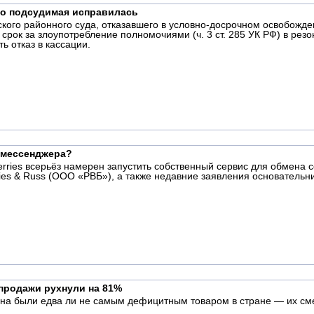
то подсудимая исправилась
кого районного суда, отказавшего в условно-досрочном освобожд
срок за злоупотребление полномочиями (ч. 3 ст. 285 УК РФ) в рез
 отказ в кассации.
о мессенджера?
rries всерьёз намерен запустить собственный сервис для обмена 
es & Russ (ООО «РВБ»), а также недавние заявления основательн
продажи рухнули на 81%
ина были едва ли не самым дефицитным товаром в стране — их сме