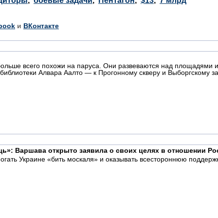
диторы
,
боевые задачи
,
Пентагон
,
$13
,
7 млрд
book
и
ВКонтакте
больше всего похожи на паруса. Они развеваются над площадями 
 библиотеки Алвара Аалто — к Прогонному скверу и Выборгскому за
щь»: Варшава открыто заявила о своих целях в отношении Ро
гать Украине «бить москаля» и оказывать всестороннюю поддержку