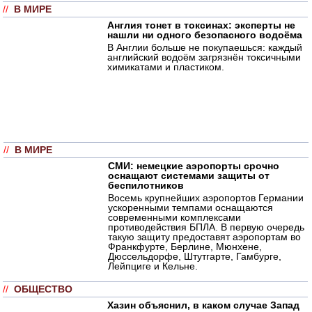
//
В МИРЕ
Англия тонет в токсинах: эксперты не
нашли ни одного безопасного водоёма
В Англии больше не покупаешься: каждый
английский водоём загрязнён токсичными
химикатами и пластиком.
//
В МИРЕ
СМИ: немецкие аэропорты срочно
оснащают системами защиты от
беспилотников
Восемь крупнейших аэропортов Германии
ускоренными темпами оснащаются
современными комплексами
противодействия БПЛА. В первую очередь
такую защиту предоставят аэропортам во
Франкфурте, Берлине, Мюнхене,
Дюссельдорфе, Штутгарте, Гамбурге,
Лейпциге и Кельне.
//
ОБЩЕСТВО
Хазин объяснил, в каком случае Запад