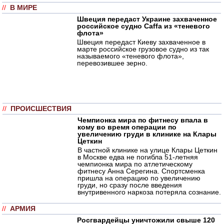
//
В МИРЕ
Швеция передаст Украине захваченное
российское судно Caffa из «теневого
флота»
Швеция передаст Киеву захваченное в
марте российское грузовое судно из так
называемого «теневого флота»,
перевозившее зерно.
//
ПРОИСШЕСТВИЯ
Чемпионка мира по фитнесу впала в
кому во время операции по
увеличению груди в клинике на Клары
Цеткин
В частной клинике на улице Клары Цеткин
в Москве едва не погибла 51-летняя
чемпионка мира по атлетическому
фитнесу Анна Серегина. Спортсменка
пришла на операцию по увеличению
груди, но сразу после введения
внутривенного наркоза потеряла сознание.
//
АРМИЯ
Росгвардейцы уничтожили свыше 120