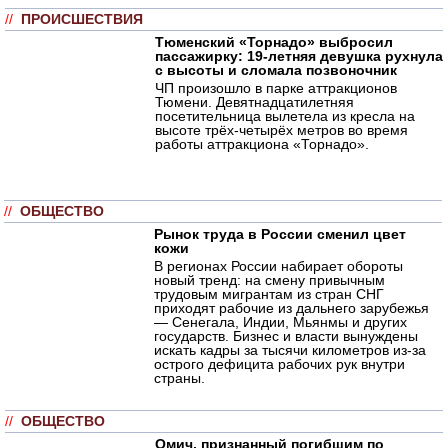
//
ПРОИСШЕСТВИЯ
Тюменский «Торнадо» выбросил
пассажирку: 19-летняя девушка рухнула
с высоты и сломала позвоночник
ЧП произошло в парке аттракционов
Тюмени. Девятнадцатилетняя
посетительница вылетела из кресла на
высоте трёх-четырёх метров во время
работы аттракциона «Торнадо».
//
ОБЩЕСТВО
Рынок труда в России сменил цвет
кожи
В регионах России набирает обороты
новый тренд: на смену привычным
трудовым мигрантам из стран СНГ
приходят рабочие из дальнего зарубежья
— Сенегала, Индии, Мьянмы и других
государств. Бизнес и власти вынуждены
искать кадры за тысячи километров из-за
острого дефицита рабочих рук внутри
страны.
//
ОБЩЕСТВО
Омич, признанный погибшим по