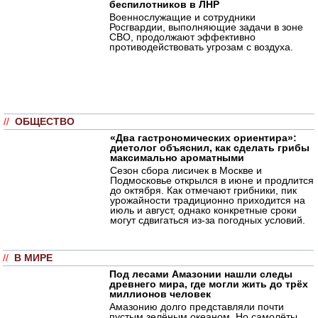
беспилотников в ЛНР
Военнослужащие и сотрудники
Росгвардии, выполняющие задачи в зоне
СВО, продолжают эффективно
противодействовать угрозам с воздуха.
//
ОБЩЕСТВО
«Два гастрономических ориентира»:
диетолог объяснил, как сделать грибы
максимально ароматными
Сезон сбора лисичек в Москве и
Подмосковье открылся в июне и продлится
до октября. Как отмечают грибники, пик
урожайности традиционно приходится на
июль и август, однако конкретные сроки
могут сдвигаться из-за погодных условий.
//
В МИРЕ
Под лесами Амазонии нашли следы
древнего мира, где могли жить до трёх
миллионов человек
Амазонию долго представляли почти
пустым зелёным океаном. Но самолёты