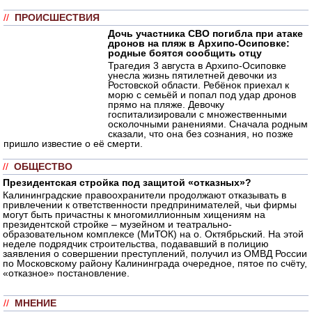
//
ПРОИСШЕСТВИЯ
Дочь участника СВО погибла при атаке
дронов на пляж в Архипо-Осиповке:
родные боятся сообщить отцу
Трагедия 3 августа в Архипо-Осиповке
унесла жизнь пятилетней девочки из
Ростовской области. Ребёнок приехал к
морю с семьёй и попал под удар дронов
прямо на пляже. Девочку
госпитализировали с множественными
осколочными ранениями. Сначала родным
сказали, что она без сознания, но позже
пришло известие о её смерти.
//
ОБЩЕСТВО
Президентская стройка под защитой «отказных»?
Калининградские правоохранители продолжают отказывать в
привлечении к ответственности предпринимателей, чьи фирмы
могут быть причастны к многомиллионным хищениям на
президентской стройке – музейном и театрально-
образовательном комплексе (МиТОК) на о. Октябрьский. На этой
неделе подрядчик строительства, подававший в полицию
заявления о совершении преступлений, получил из ОМВД России
по Московскому району Калининграда очередное, пятое по счёту,
«отказное» постановление.
//
МНЕНИЕ