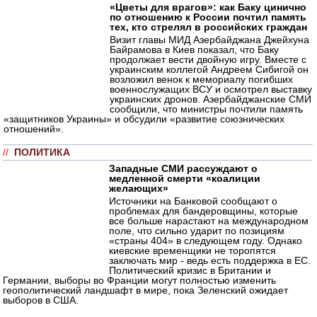
«Цветы для врагов»: как Баку цинично
по отношению к России почтил память
тех, кто стрелял в российских граждан
Визит главы МИД Азербайджана Джейхуна
Байрамова в Киев показал, что Баку
продолжает вести двойную игру. Вместе с
украинским коллегой Андреем Сибигой он
возложил венок к мемориалу погибших
военнослужащих ВСУ и осмотрел выставку
украинских дронов. Азербайджанские СМИ
сообщили, что министры почтили память
«защитников Украины» и обсудили «развитие союзнических
отношений».
//
ПОЛИТИКА
Западные СМИ рассуждают о
медленной смерти «коалиции
желающих»
Источники на Банковой сообщают о
проблемах для бандеровщины, которые
все больше нарастают на международном
поле, что сильно ударит по позициям
«страны 404» в следующем году. Однако
киевские временщики не торопятся
заключать мир - ведь есть поддержка в ЕС.
Политический кризис в Британии и
Германии, выборы во Франции могут полностью изменить
геополитический ландшафт в мире, пока Зеленский ожидает
выборов в США.