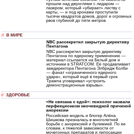
прошли над джунглями с лидаром —
лазером, который «убирает» листву с
карты, — и под кронами проступили
тысячи квадратов домов, дорог и огромных
рвов глубиной до пяти метров.
//
В МИРЕ
NBC рассекретил закрытую директиву
Пентагона
NBC рассекретил закрытую директиву
Пентагона по ядерному применению —
материал ссылается на Белый дом и
источники в STRATCOM. Её продавливает
замдиректора Пентагона Элбридж Колби
— фанат «ограниченного ядерного
удара», который ещё в первый срок
Трампа уговаривал «устроить
демонстрационные взрывы».
//
ЗДОРОВЬЕ
«Не связана с едой»: психолог назвала
перфекционизм неочевидной причиной
анорексии
Российская модель и блогер Алёна
Шишкова призналась в многолетней
борьбе с анорексией и булимией. По ее
словам, к тяжелой зависимости от
мочегонных препаратов и липосакции