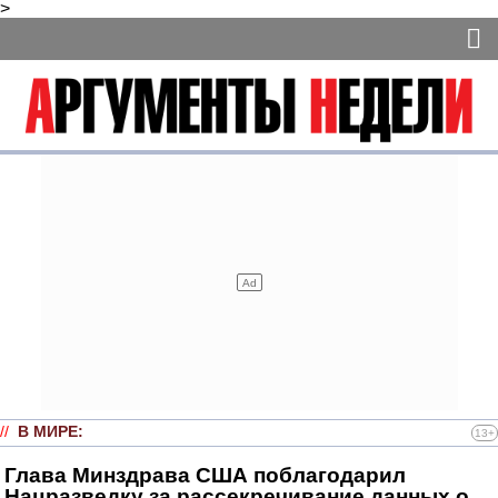
>
//
В МИРЕ
:
13+
Глава Минздрава США поблагодарил
Нацразведку за рассекречивание данных о