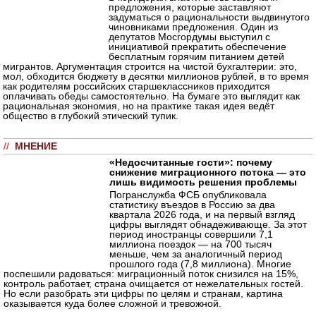
предложения, которые заставляют
задуматься о рациональности выдвинутого
чиновниками предложения. Один из
депутатов Мосгордумы выступил с
инициативой прекратить обеспечение
бесплатным горячим питанием детей
мигрантов. Аргументация строится на чистой бухгалтерии: это,
мол, обходится бюджету в десятки миллионов рублей, в то время
как родителям российских старшеклассников приходится
оплачивать обеды самостоятельно. На бумаге это выглядит как
рациональная экономия, но на практике такая идея ведёт
общество в глубокий этический тупик.
//
МНЕНИЕ
«Недосчитанные гости»: почему
снижение миграционного потока — это
лишь видимость решения проблемы
Погранслужба ФСБ опубликовала
статистику въездов в Россию за два
квартала 2026 года, и на первый взгляд
цифры выглядят обнадеживающе. За этот
период иностранцы совершили 7,1
миллиона поездок — на 700 тысяч
меньше, чем за аналогичный период
прошлого года (7,8 миллиона). Многие
поспешили радоваться: миграционный поток снизился на 15%,
контроль работает, страна очищается от нежелательных гостей.
Но если разобрать эти цифры по целям и странам, картина
оказывается куда более сложной и тревожной.