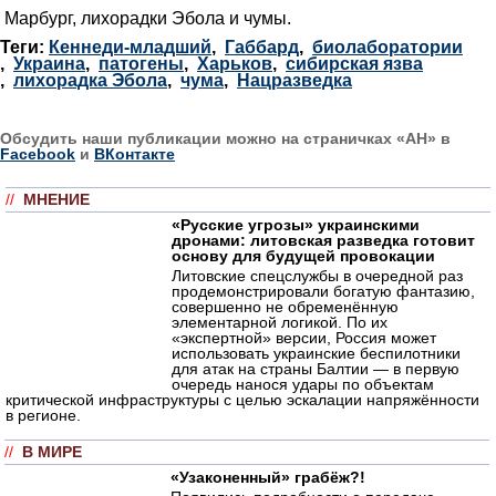
Марбург, лихорадки Эбола и чумы.
Теги:
Кеннеди-младший
,
Габбард
,
биолаборатории
,
Украина
,
патогены
,
Харьков
,
сибирская язва
,
лихорадка Эбола
,
чума
,
Нацразведка
Обсудить наши публикации можно на страничках «АН» в
Facebook
и
ВКонтакте
//
МНЕНИЕ
«Русские угрозы» украинскими
дронами: литовская разведка готовит
основу для будущей провокации
Литовские спецслужбы в очередной раз
продемонстрировали богатую фантазию,
совершенно не обременённую
элементарной логикой. По их
«экспертной» версии, Россия может
использовать украинские беспилотники
для атак на страны Балтии — в первую
очередь нанося удары по объектам
критической инфраструктуры с целью эскалации напряжённости
в регионе.
//
В МИРЕ
«Узаконенный» грабёж?!