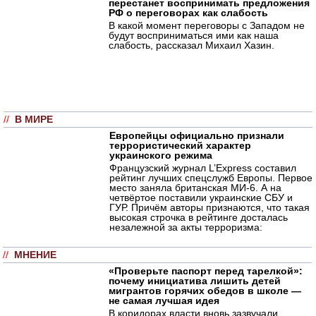
перестанет воспринимать предложения
РФ о переговорах как слабость
В какой момент переговоры с Западом не
будут восприниматься ими как наша
слабость, рассказал Михаил Хазин.
//
В МИРЕ
Европейцы официально признали
террористический характер
украинского режима
Французский журнал L’Express составил
рейтинг лучших спецслужб Европы. Первое
место заняла британская МИ-6. А на
четвёртое поставили украинские СБУ и
ГУР. Причём авторы признаются, что такая
высокая строчка в рейтинге досталась
незалежной за акты терроризма:
//
МНЕНИЕ
«Проверьте паспорт перед тарелкой»:
почему инициатива лишить детей
мигрантов горячих обедов в школе —
не самая лучшая идея
В коридорах власти вновь зазвучали