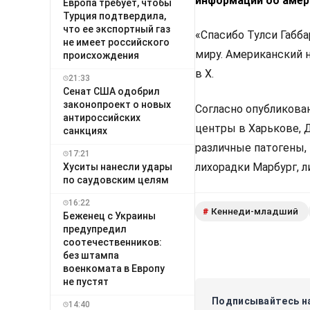
информации об амери
Европа требует, чтобы
Турция подтвердила,
что ее экспортный газ
«Спасибо Тулси Габб
не имеет российского
миру. Американский 
происхождения
в Х.
21:33
Сенат США одобрил
законопроект о новых
Согласно опубликова
антироссийских
центры в Харькове, Д
санкциях
различные патогены, 
17:21
лихорадки Марбург, л
Хуситы нанесли удары
по саудовским целям
16:22
Кеннеди-младший
#
Беженец с Украины
предупредил
соотечественников:
без штампа
военкомата в Европу
не пустят
Подписывайтесь на
14:40