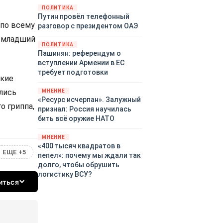
закупленное ранее оружие.
ПОЛИТИКА
Путин провёл телефонный
Также американская
 по всему
разговор с президентом ОАЭ
администрация скидывает на
европейцев снабжение
и-младший
ПОЛИТИКА
киевского режима оружием,
Пашинян: референдум о
которое стремится продавать
вступлении Армении в ЕС
всем новым снабженцам.
требует подготовки
Однако часто возникают
ские
предположения о возможном
лись
МНЕНИЕ
«сменщике» американцев на
«Ресурс исчерпан». Залужный
о гриппа,
этом позорном посту.
признал: Россия научилась
Рассмотрим, кто же рвётся на
бить всё оружие НАТО
место «миротворцев».
МНЕНИЕ
«400 тысяч квадратов в
ЕЩЕ +5
пепел»: почему мы ждали так
долго, чтобы обрушить
логистику ВСУ?
иться