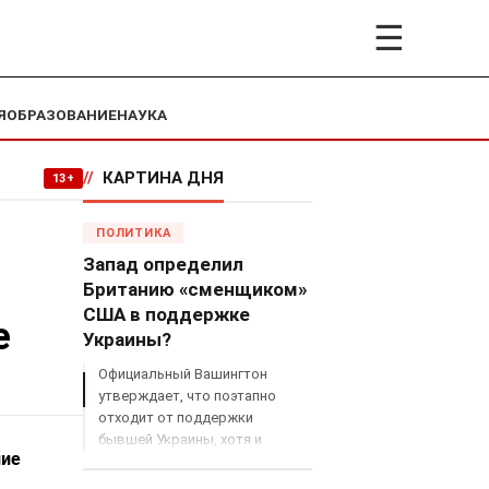
☰
Я
ОБРАЗОВАНИЕ
НАУКА
//
КАРТИНА ДНЯ
13+
ПОЛИТИКА
Запад определил
Британию «сменщиком»
США в поддержке
е
Украины?
Официальный Вашингтон
утверждает, что поэтапно
отходит от поддержки
бывшей Украины, хотя и
ние
продолжает снабжать ВСУ
разведданными и поставлять