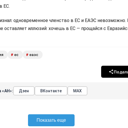
в ЕС.
изнал: одновременное членство в ЕС и ЕАЭС невозможно.
не оставляет иллюзий: хочешь в ЕС — прощайся с Евразий
ия
ес
еаэс
#
#
Подел
 «АН»:
Дзен
ВКонтакте
МАХ
Показать еще