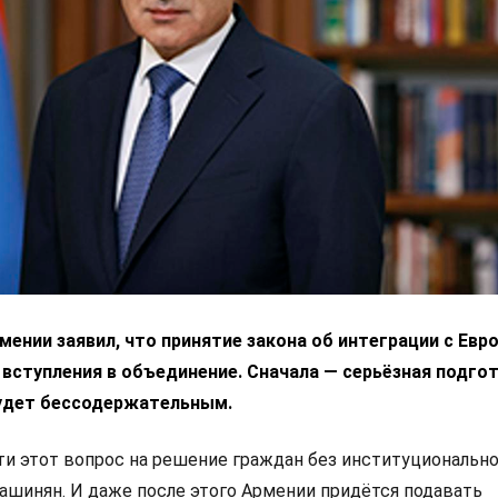
ении заявил, что принятие закона об интеграции с Ев
 вступления в объединение. Сначала — серьёзная подгот
удет бессодержательным.
 этот вопрос на решение граждан без институциональн
Пашинян. И даже после этого Армении придётся подавать