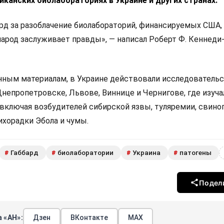
канских биолабораториях в Украине и других странах.
ард за разоблачение биолабораторий, финансируемых США,
народ заслуживает правды», — написал Роберт Ф. Кеннед
нным материалам, в Украине действовали исследователь
непропетровске, Львове, Виннице и Чернигове, где изуча
включая возбудителей сибирской язвы, туляремии, свиног
ихорадки Эбола и чумы.
Габбард
биолаборатории
Украина
патогены
#
#
#
#
Подел
 «АН»:
Дзен
ВКонтакте
МАХ