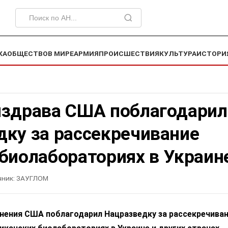
КА
ОБЩЕСТВО
В МИРЕ
АРМИЯ
ПРОИСШЕСТВИЯ
КУЛЬТУРА
ИСТОРИ
нздрава США поблагодарил
дку за рассекречивание
биолабораториях в Украин
чник:
ЗАУГЛОМ
нения США поблагодарил Нацразведку за рассекречива