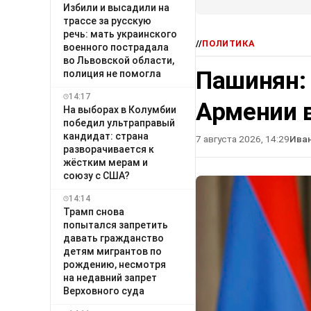
Избили и высадили на
трассе за русскую
речь: мать украинского
//
ПОЛИТИКА
военного пострадала
во Львовской области,
Пашинян:
полиция не помогла
14:17
Армении в
На выборах в Колумбии
победил ультраправый
кандидат: страна
7 августа 2026, 14:29
Ива
разворачивается к
жёстким мерам и
союзу с США?
14:14
Трамп снова
попытался запретить
давать гражданство
детям мигрантов по
рождению, несмотря
на недавний запрет
Верховного суда