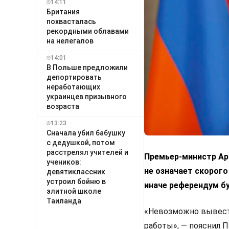
14:11
Британия
похвасталась
рекордными облавами
на нелегалов
14:01
В Польше предложили
депортировать
неработающих
украинцев призывного
возраста
13:23
Сначала убил бабушку
с дедушкой, потом
расстрелял учителей и
Премьер-министр Арм
учеников:
не означает скорого
девятиклассник
устроил бойню в
иначе референдум б
элитной школе
Таиланда
«Невозможно вывести
работы», — пояснил 