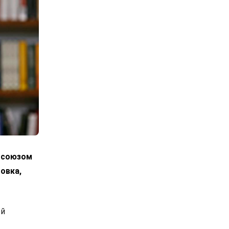
росоюзом
овка,
ой