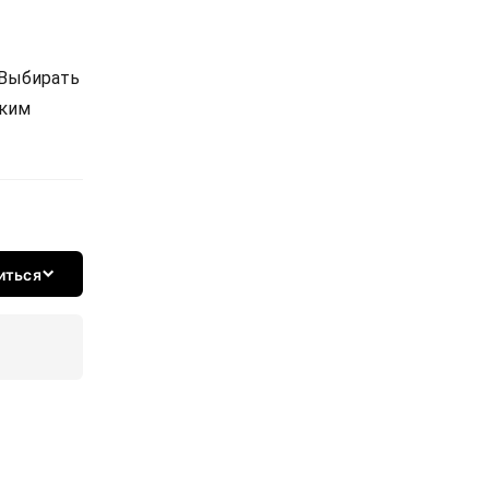
 Выбирать
ским
иться