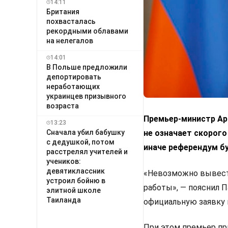
14:11
Британия
похвасталась
рекордными облавами
на нелегалов
14:01
В Польше предложили
депортировать
неработающих
украинцев призывного
возраста
Премьер-министр Арм
13:23
Сначала убил бабушку
не означает скорого
с дедушкой, потом
иначе референдум б
расстрелял учителей и
учеников:
девятиклассник
«Невозможно вывести
устроил бойню в
работы», — пояснил 
элитной школе
Таиланда
официальную заявку 
При этом премьер пр