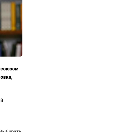
росоюзом
овка,
ой
 Выбирать