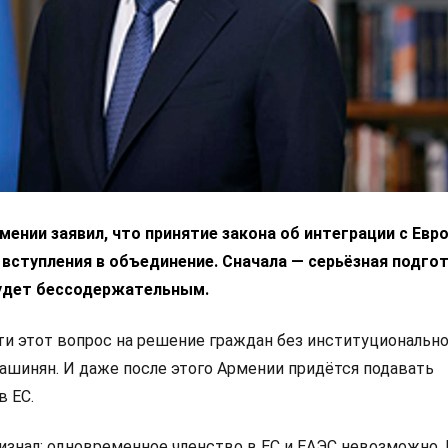
ении заявил, что принятие закона об интеграции с Ев
 вступления в объединение. Сначала — серьёзная подгот
удет бессодержательным.
 этот вопрос на решение граждан без институциональн
Пашинян. И даже после этого Армении придётся подавать
в ЕС.
изнал: одновременное членство в ЕС и ЕАЭС невозможно.