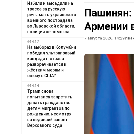
Избили и высадили на
трассе за русскую
Пашинян:
речь: мать украинского
военного пострадала
Армении в
во Львовской области,
полиция не помогла
7 августа 2026, 14:29
Ива
14:17
На выборах в Колумбии
победил ультраправый
кандидат: страна
разворачивается к
жёстким мерам и
союзу с США?
14:14
Трамп снова
попытался запретить
давать гражданство
детям мигрантов по
рождению, несмотря
на недавний запрет
Верховного суда