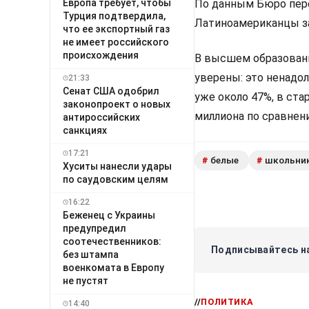
Европа требует, чтобы
По данным Бюро переп
Турция подтвердила,
Латиноамериканцы за
что ее экспортный газ
не имеет российского
происхождения
В высшем образовани
уверены: это ненадол
21:33
Сенат США одобрил
уже около 47%, в ста
законопроект о новых
миллиона по сравнени
антироссийских
санкциях
17:21
белые
школьни
#
#
Хуситы нанесли удары
по саудовским целям
16:22
Беженец с Украины
предупредил
соотечественников:
Подписывайтесь на
без штампа
военкомата в Европу
не пустят
//
ПОЛИТИКА
14:40