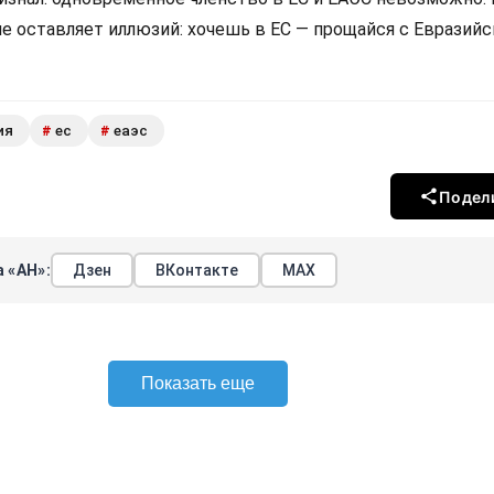
не оставляет иллюзий: хочешь в ЕС — прощайся с Евразий
ия
ес
еаэс
#
#
Подел
 «АН»:
Дзен
ВКонтакте
МАХ
Показать еще