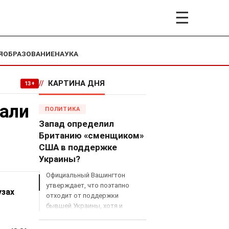
☰
Я
ОБРАЗОВАНИЕ
НАУКА
//
КАРТИНА ДНЯ
13+
али
ПОЛИТИКА
Запад определил
Британию «сменщиком»
США в поддержке
Украины?
Официальный Вашингтон
утверждает, что поэтапно
узах
отходит от поддержки
бывшей Украины, хотя и
продолжает снабжать ВСУ
разведданными и поставлять