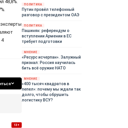
л 48,8%.
закупленное ранее оружие.
ПОЛИТИКА
7%.
Путин провёл телефонный
Также американская
разговор с президентом ОАЭ
администрация скидывает на
европейцев снабжение
 эксперты
ПОЛИТИКА
киевского режима оружием,
Пашинян: референдум о
авляют
которое стремится продавать
вступлении Армении в ЕС
всем новым снабженцам.
 4
требует подготовки
Однако часто возникают
предположения о возможном
МНЕНИЕ
«сменщике» американцев на
«Ресурс исчерпан». Залужный
этом позорном посту.
признал: Россия научилась
Рассмотрим, кто же рвётся на
бить всё оружие НАТО
место «миротворцев».
МНЕНИЕ
иться
«400 тысяч квадратов в
пепел»: почему мы ждали так
долго, чтобы обрушить
логистику ВСУ?
13+