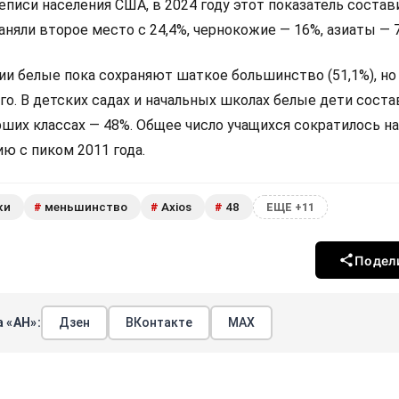
иси населения США, в 2024 году этот показатель состави
няли второе место с 24,4%, чернокожие — 16%, азиаты — 
и белые пока сохраняют шаткое большинство (51,1%), но
го. В детских садах и начальных школах белые дети сост
рших классах — 48%. Общее число учащихся сократилось на
ю с пиком 2011 года.
ки
меньшинство
Axios
48
#
#
#
ЕЩЕ +11
Подел
 «АН»:
Дзен
ВКонтакте
МАХ