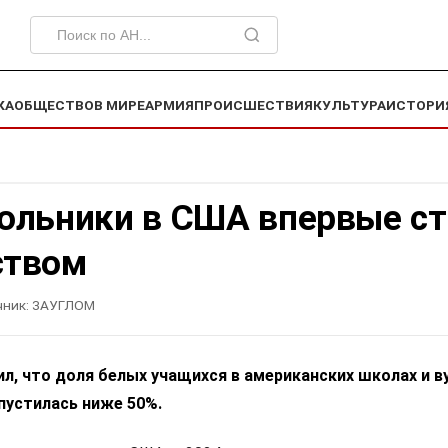
КА
ОБЩЕСТВО
В МИРЕ
АРМИЯ
ПРОИСШЕСТВИЯ
КУЛЬТУРА
ИСТОРИ
ольники в США впервые ст
ством
чник:
ЗАУГЛОМ
л, что доля белых учащихся в американских школах и в
пустилась ниже 50%.