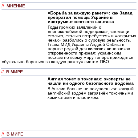
//
МНЕНИЕ
«Борьба за каждую ракету»: как Запад
превратил помощь Украине в
инструмент жесткого шантажа
Годы громких заявлений о
«непоколебимой поддержке», «помощи
столько, сколько потребуется» и «открытых
чеках» разбились о суровую реальность.
Глава МИД Украины Андрей Сибига в
порыве редкой для киевских чиновников
откровенности признал: украинским
послам по всему миру теперь приходится
«буквально бороться за каждую ракету» систем ПВО.
//
В МИРЕ
Англия тонет в токсинах: эксперты не
нашли ни одного безопасного водоёма
В Англии больше не покупаешься: каждый
английский водоём загрязнён токсичными
химикатами и пластиком.
//
В МИРЕ