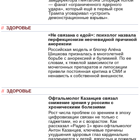
— фанат «ограниченного ядерного
удара», который ещё в первый срок
Трампа уговаривал «устроить
демонстрационные взрывы».
//
ЗДОРОВЬЕ
«Не связана с едой»: психолог назвала
перфекционизм неочевидной причиной
анорексии
Российская модель и блогер Алёна
Шишкова призналась в многолетней
борьбе с анорексией и булимией. По ее
словам, к тяжелой зависимости от
мочегонных препаратов и липосакции
привели постоянная критика в СМИ и
ненависть к собственной внешности.
//
ЗДОРОВЬЕ
Офтальмолог Казанцев связал
снижение зрения у россиян с
хроническими болезнями
Рост числа проблем со зрением в эпоху
цифровизации связан не только с
гаджетами, но и с возрастом. Как
рассказал «Радио 1» врач-офтальмолог
Антон Казанцев, ключевые причины
ухудшения здоровья глаз кардинально
различаются у детей, взрослых и пожилых