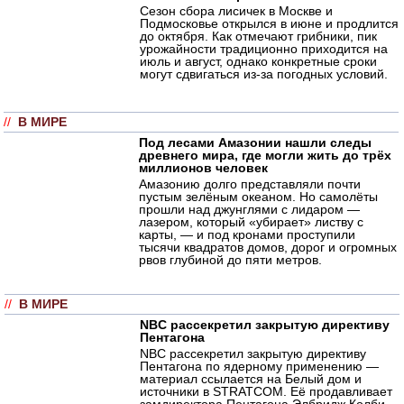
Сезон сбора лисичек в Москве и
Подмосковье открылся в июне и продлится
до октября. Как отмечают грибники, пик
урожайности традиционно приходится на
июль и август, однако конкретные сроки
могут сдвигаться из-за погодных условий.
//
В МИРЕ
Под лесами Амазонии нашли следы
древнего мира, где могли жить до трёх
миллионов человек
Амазонию долго представляли почти
пустым зелёным океаном. Но самолёты
прошли над джунглями с лидаром —
лазером, который «убирает» листву с
карты, — и под кронами проступили
тысячи квадратов домов, дорог и огромных
рвов глубиной до пяти метров.
//
В МИРЕ
NBC рассекретил закрытую директиву
Пентагона
NBC рассекретил закрытую директиву
Пентагона по ядерному применению —
материал ссылается на Белый дом и
источники в STRATCOM. Её продавливает
замдиректора Пентагона Элбридж Колби