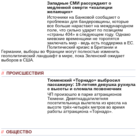
Западные СМИ рассуждают о
медленной смерти «коалиции
желающих»
Источники на Банковой сообщают о
проблемах для бандеровщины, которые
все больше нарастают на международном
поле, что сильно ударит по позициям
«страны 404» в следующем году. Однако
киевские временщики не торопятся
заключать мир - ведь есть поддержка в ЕС.
Политический кризис в Британии и
Германии, выборы во Франции могут полностью изменить
геополитический ландшафт в мире, пока Зеленский ожидает
выборов в США.
//
ПРОИСШЕСТВИЯ
Тюменский «Торнадо» выбросил
пассажирку: 19-летняя девушка рухнула
с высоты и сломала позвоночник
ЧП произошло в парке аттракционов
Тюмени. Девятнадцатилетняя
посетительница вылетела из кресла на
высоте трёх-четырёх метров во время
работы аттракциона «Торнадо».
//
ОБЩЕСТВО