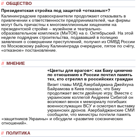
//
ОБЩЕСТВО
Президентская стройка под защитой «отказных»?
Калининградские правоохранители продолжают отказывать в
привлечении к ответственности предпринимателей, чьи фирмы
могут быть причастны к многомиллионным хищениям на
президентской стройке – музейном и театрально-
образовательном комплексе (МиТОК) на о. Октябрьский. На этой
неделе подрядчик строительства, подававший в полицию
заявления о совершении преступлений, получил из ОМВД России
по Московскому району Калининграда очередное, пятое по счёту,
«отказное» постановление.
//
МНЕНИЕ
«Цветы для врагов»: как Баку цинично
по отношению к России почтил память
тех, кто стрелял в российских граждан
Визит главы МИД Азербайджана Джейхуна
Байрамова в Киев показал, что Баку
продолжает вести двойную игру. Вместе с
украинским коллегой Андреем Сибигой он
возложил венок к мемориалу погибших
военнослужащих ВСУ и осмотрел выставку
украинских дронов. Азербайджанские СМИ
сообщили, что министры почтили память
«защитников Украины» и обсудили «развитие союзнических
отношений».
//
ПОЛИТИКА