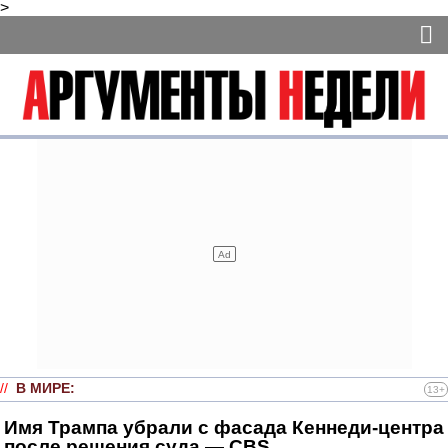
>
//
В МИРЕ
:
13+
Имя Трампа убрали с фасада Кеннеди-центра
после решения суда — CBS