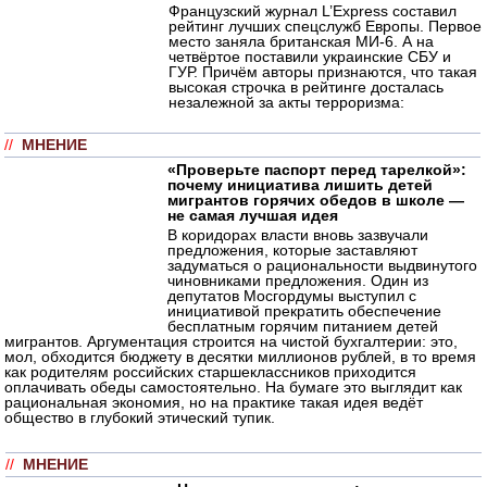
Французский журнал L’Express составил
рейтинг лучших спецслужб Европы. Первое
место заняла британская МИ-6. А на
четвёртое поставили украинские СБУ и
ГУР. Причём авторы признаются, что такая
высокая строчка в рейтинге досталась
незалежной за акты терроризма:
//
МНЕНИЕ
«Проверьте паспорт перед тарелкой»:
почему инициатива лишить детей
мигрантов горячих обедов в школе —
не самая лучшая идея
В коридорах власти вновь зазвучали
предложения, которые заставляют
задуматься о рациональности выдвинутого
чиновниками предложения. Один из
депутатов Мосгордумы выступил с
инициативой прекратить обеспечение
бесплатным горячим питанием детей
мигрантов. Аргументация строится на чистой бухгалтерии: это,
мол, обходится бюджету в десятки миллионов рублей, в то время
как родителям российских старшеклассников приходится
оплачивать обеды самостоятельно. На бумаге это выглядит как
рациональная экономия, но на практике такая идея ведёт
общество в глубокий этический тупик.
//
МНЕНИЕ