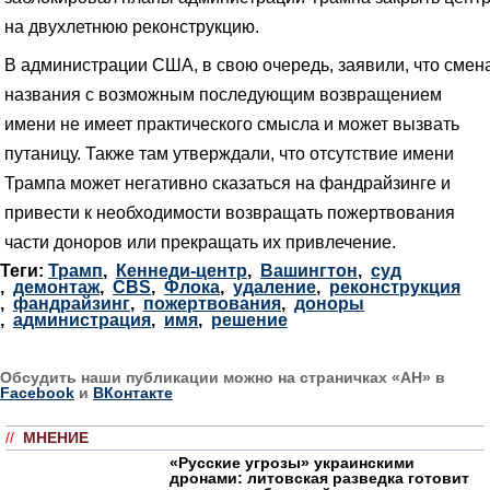
на двухлетнюю реконструкцию.
В администрации США, в свою очередь, заявили, что смен
названия с возможным последующим возвращением
имени не имеет практического смысла и может вызвать
путаницу. Также там утверждали, что отсутствие имени
Трампа может негативно сказаться на фандрайзинге и
привести к необходимости возвращать пожертвования
части доноров или прекращать их привлечение.
Теги:
Трамп
,
Кеннеди-центр
,
Вашингтон
,
суд
,
демонтаж
,
CBS
,
Флока
,
удаление
,
реконструкция
,
фандрайзинг
,
пожертвования
,
доноры
,
администрация
,
имя
,
решение
Обсудить наши публикации можно на страничках «АН» в
Facebook
и
ВКонтакте
//
МНЕНИЕ
«Русские угрозы» украинскими
дронами: литовская разведка готовит