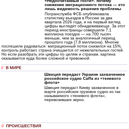
«Недосчитанные гости»: почему
снижение миграционного потока — это
лишь видимость решения проблемы
Погранслужба ФСБ опубликовала
статистику въездов в Россию за два
квартала 2026 года, и на первый взгляд
цифры выглядят обнадеживающе. За этот
период иностранцы совершили 7,1
миллиона поездок — на 700 тысяч
меньше, чем за аналогичный период
прошлого года (7,8 миллиона). Многие
поспешили радоваться: миграционный поток снизился на 15%,
контроль работает, страна очищается от нежелательных гостей.
Но если разобрать эти цифры по целям и странам, картина
оказывается куда более сложной и тревожной.
//
В МИРЕ
Швеция передаст Украине захваченное
российское судно Caffa из «теневого
флота»
Швеция передаст Киеву захваченное в
марте российское грузовое судно из так
называемого «теневого флота»,
перевозившее зерно.
//
ПРОИСШЕСТВИЯ