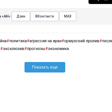
 «АН»:
Дзен
ВКонтакте
МАХ
йна
#
политика
#
агрессия на иран
#
ормузский пролив
#
посл
ь
#
эксклюзив
#
прогнозы
#
экономика
Показать еще