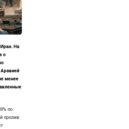
Иран. На
а о
по
 Аравией
не менее
равленные
 8% по
й пролив
ит