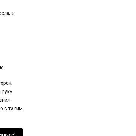
сла, а
о.
еран,
 руку
ения.
то с таким
иться