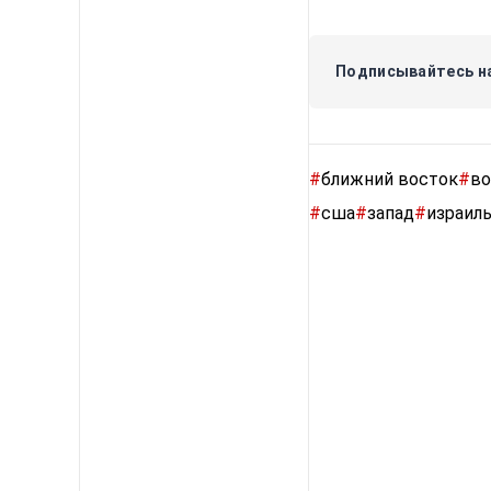
Подписывайтесь на
#
ближний восток
#
во
#
сша
#
запад
#
израил