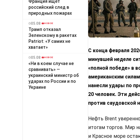
Франция ищет
российский след в
природных пожарах
05.08
НОВОЕ
Трамп отказал
Зеленскому в ракетах
Patriot: «У самих не
хватает»
С конца февраля 202
05.08
НОВОЕ
минувшей неделе сит
«Ни в коем случае не
«полной победе» в в
сравнивать» —
украинский министр об
американским силам.
ударах по России и по
нанесли удары по пр
Украине
20 человек. Эти дей
против саудовской 
Нефть Brent уверенно
итогам торгов. Мир 
и Красное море оста