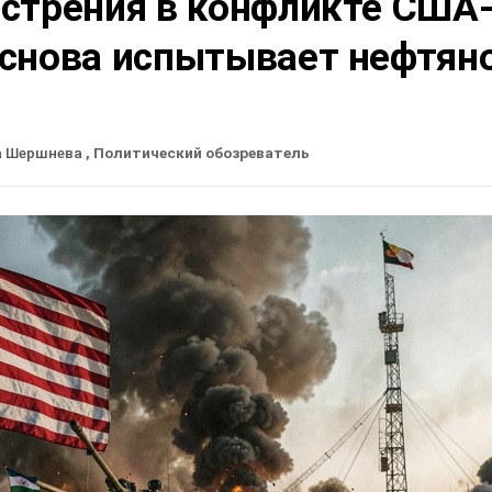
острения в конфликте США
 снова испытывает нефтян
а Шершнева
, Политический обозреватель