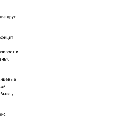
ие друг
дефицит
азворот к
ень»,
ланцевые
кой
 была у
зис