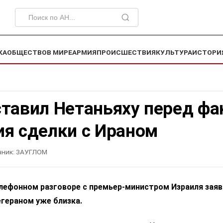
КА
ОБЩЕСТВО
В МИРЕ
АРМИЯ
ПРОИСШЕСТВИЯ
КУЛЬТУРА
ИСТОРИ
ставил Нетаньяху перед ф
ия сделки с Ираном
чник:
ЗАУГЛОМ
лефонном разговоре с премьер-министром Израиля заяв
гераном уже близка.