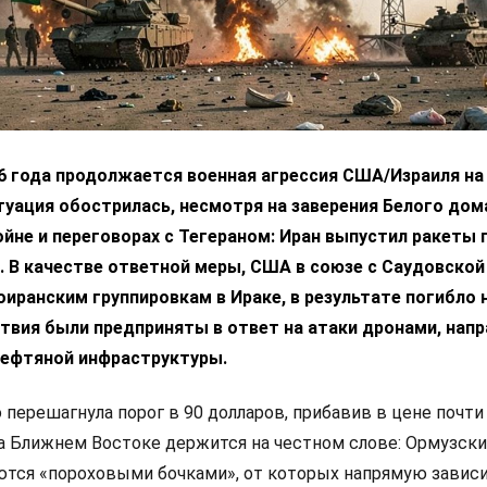
6 года продолжается военная агрессия США/Израиля на 
уация обострилась, несмотря на заверения Белого дом
ойне и переговорах с Тегераном: Иран выпустил ракеты 
 В качестве ответной меры, США в союзе с Саудовской
оиранским группировкам в Ираке, в результате погибло 
ствия были предприняты в ответ на атаки дронами, нап
нефтяной инфраструктуры.
 перешагнула порог в 90 долларов, прибавив в цене почти
на Ближнем Востоке держится на честном слове: Ормузски
ются «пороховыми бочками», от которых напрямую завис