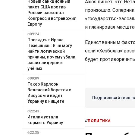
Новый санкционный
Axios пишет, что Нет
пакет США против
произошло. Соперник
России расколол
«государство-вассал
Конгресс и встревожил
Европу
и планировал масшта
09:24
Президент Ирана
Единственным фактор
Пезешкиан: Я не могу
если «Хезболла» возо
найти логической
причины, почему убили
будет противоречить
наших лидеров и
учёных
09:09
Такер Карлсон:
Зеленский борется с
Иисусом и ведет
Подписывайтесь на
Украину к нищете
22:43
Италия устала
//
ПОЛИТИКА
кормить Украину
22:35