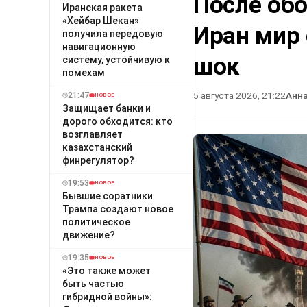
После об
Иранская ракета
«Хейбар Шекан»
Иран мир
получила передовую
навигационную
шок
систему, устойчивую к
помехам
5 августа 2026, 21:22
Анн
21:47
НОВОЕ
Защищает банки и
дорого обходится: кто
возглавляет
казахстанский
финрегулятор?
19:53
НОВОЕ
Бывшие соратники
Трампа создают новое
политическое
движение?
19:35
НОВОЕ
«Это также может
быть частью
гибридной войны»: