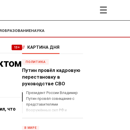
☰
Я
ОБРАЗОВАНИЕ
НАУКА
//
КАРТИНА ДНЯ
13+
актом
ПОЛИТИКА
Путин провёл кадровую
перестановку в
руководстве СВО
Президент России Владимир
Путин провёл совещание с
представителями
ил, что
Вооружённых сил РФ и
объявил о серьёзных
кадровых изменениях в
руководстве спецоперацией.
В МИРЕ