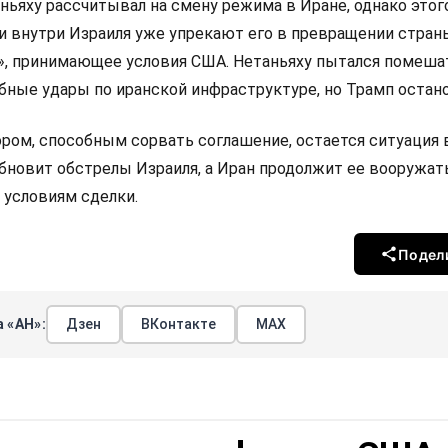
аньяху рассчитывал на смену режима в Иране, однако этог
и внутри Израиля уже упрекают его в превращении стран
», принимающее условия США. Нетаньяху пытался помеша
бные удары по иранской инфраструктуре, но Трамп остано
ом, способным сорвать соглашение, остается ситуация 
бновит обстрелы Израиля, а Иран продолжит ее вооружать
 условиям сделки.
Подел
 «АН»:
Дзен
ВКонтакте
МАХ