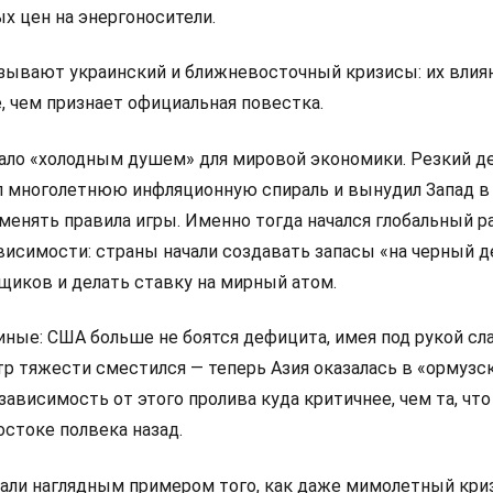
х цен на энергоносители.
ывают украинский и ближневосточный кризисы: их влиян
е, чем признает официальная повестка.
тало «холодным душем» для мировой экономики. Резкий 
 многолетнюю инфляционную спираль и вынудил Запад в
менять правила игры. Именно тогда начался глобальный р
висимости: страны начали создавать запасы «на черный д
щиков и делать ставку на мирный атом.
иные: США больше не боятся дефицита, имея под рукой с
тр тяжести сместился — теперь Азия оказалась в «ормузс
зависимость от этого пролива куда критичнее, чем та, что
стоке полвека назад.
тали наглядным примером того, как даже мимолетный кри