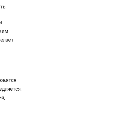
ть.
и
ежим
делает
новятся
едляется.
я,