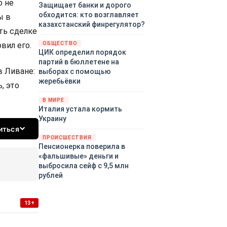
о не
Защищает банки и дорого
обходится: кто возглавляет
ы в
казахстанский финрегулятор?
ть сделке
ОБЩЕСТВО
вил его.
ЦИК определил порядок
партий в бюллетене на
в Ливане:
выборах с помощью
жеребьёвки
, это
В МИРЕ
Италия устала кормить
Украину
иться
ПРОИСШЕСТВИЯ
Пенсионерка поверила в
«фальшивые» деньги и
выбросила сейф с 9,5 млн
рублей
13+