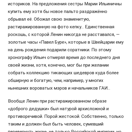
историков. На предложения сестры Марии Ильиничны
купить ему хотя бы новое пальто раздражённо
обрывал её. Обожал свою знаменитую,
растиражированную на фото кепку… Единственная
роскошь, с которой Ленин никогда не расставался, —
золотые часы «Павел Буре», которые в Швейцарии ему
на день рождения подарили соратники. По этому
хронографу Ильич отмерял время до последнего дня
своей жизни, хотя, конечно, мог бы при желании
собрать коллекцию тикающих шедевров куда более
обширную и богатую, чем, например, у многих
нынешних вороватых мэров и начальников ГАИ…
Вообще Ленин при растиражированном образе
«доброго дедушки» был натурой архисложной и
противоречивой. Порой жестокой. Собственно, только
таким и должен был быть человек, сумевший
перевернуть жизнь не только Российской империи, но,