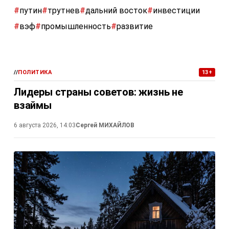
#
путин
#
трутнев
#
дальний восток
#
инвестиции
#
вэф
#
промышленность
#
развитие
//
ПОЛИТИКА
13+
Лидеры страны советов: жизнь не
взаймы
6 августа 2026, 14:03
Сергей МИХАЙЛОВ