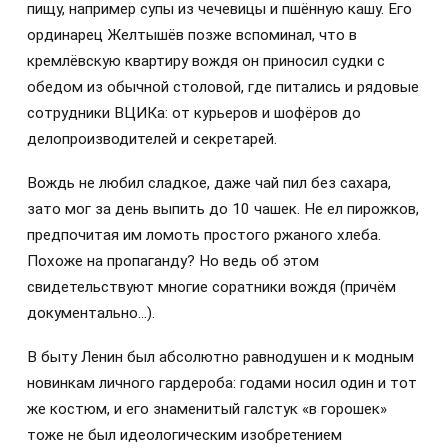
пищу, например супы из чечевицы и пшённую кашу. Его
ординарец Желтышёв позже вспоминал, что в
кремлёвскую квартиру вождя он приносил судки с
обедом из обычной столовой, где питались и рядовые
сотрудники ВЦИКа: от курьеров и шофёров до
делопроизводителей и секретарей.
Вождь не любил сладкое, даже чай пил без сахара,
зато мог за день выпить до 10 чашек. Не ел пирожков,
предпочитая им ломоть простого ржаного хлеба.
Похоже на пропаганду? Но ведь об этом
свидетельствуют многие соратники вождя (причём
документально…).
В быту Ленин был абсолютно равнодушен и к модным
новинкам личного гардероба: годами носил один и тот
же костюм, и его знаменитый галстук «в горошек»
тоже не был идеологическим изобретением