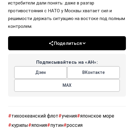
истребители дали понять: даже в разгар
противостояния с НАТО у Москвы хватает сил и
решимости держать ситуацию на востоке под полным
контролем.
Поделиться
Подписывайтесь на «АН»:
Дзен
ВКонтакте
МАХ
#
тихоокеанский флот
#
учения
#
японское море
#
курилы
#
япония
#
путин
#
россия