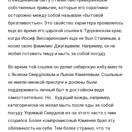
В ежедневном быту Сталин был приверженцем
собственных привычек, которые его соратники
осторожно между собой называли «бытовой
брезгливостью». Это свойство характера проявлялось
еще во время его царской ссылки в Туруханском крае,
когда Иосиф Виссарионович ещё не был Сталиным, а
носил свою фамилию Джугашвили. Например, он не
любил готовить пищу и мыть за собой посуду.
Во время той ссылки он делил сибирскую избу вместе
с Яковом Свердловым и Львом Каменевым. Ссыльные
не имели никакой прислуги и должны были
поддерживать личный быт в достойном виде
самостоятельно. Но… будущий вождь, например,
категорически не желал мыть после еды за собой
посуду. Упрямый Свердлов из-за этого часто с ним
ссорился. Более компромиссный Каменев брал эту
обязанность на себя. Тем более странно, что та