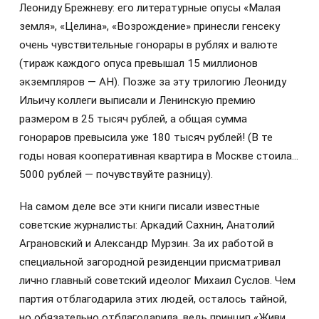
Леониду Брежневу: его литературные опусы «Малая
земля», «Целина», «Возрождение» принесли генсеку
очень чувствительные гонорары в рублях и валюте
(тираж каждого опуса превышал 15 миллионов
экземпляров — АН). Позже за эту трилогию Леониду
Ильичу коллеги выписали и Ленинскую премию
размером в 25 тысяч рублей, а общая сумма
гонораров превысила уже 180 тысяч рублей! (В те
годы новая кооперативная квартира в Москве стоила…
5000 рублей — почувствуйте разницу).
На самом деле все эти книги писали известные
советские журналисты: Аркадий Сахнин, Анатолий
Аграновский и Александр Мурзин. За их работой в
специальной загородной резиденции присматривал
лично главный советский идеолог Михаил Суслов. Чем
партия отблагодарила этих людей, осталось тайной,
но обязательно отблагодарила, ведь принцип «Живи