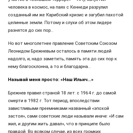
человека в космос, на паях с Кеннеди разрулил
созданный им же Карибский кризис и загубил пахотой
целинные земли. Потому и слухи об этом лидере
разнятся до сих пор…
Но вот многолетнее правление Советским Союзом
Леонидом Брежневым осталось в памяти людей
надолго, и, надо заметить, память эта до сих пор к
нему благосклонна, а то и благодарна…
Называй меня просто: «Наш Ильич…»
Брежнев правил страной 18 лет: с 1964 г. до самой
смерти в 1982 г. Тот период, впоследствии
завистливыми преемниками названный «эпохой
застоя», сами советские люди называли иначе: «И сам
жил, и другим жить давал», что в принципе было
правдой. Во всяком случае, из всех громких