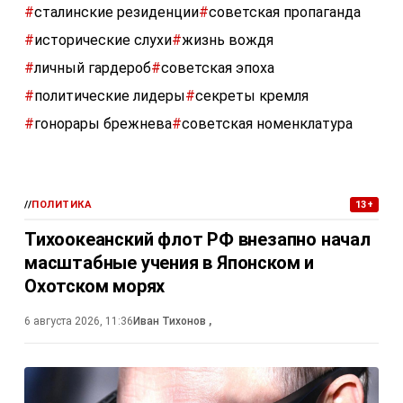
#
сталинские резиденции
#
советская пропаганда
#
исторические слухи
#
жизнь вождя
#
личный гардероб
#
советская эпоха
#
политические лидеры
#
секреты кремля
#
гонорары брежнева
#
советская номенклатура
//
ПОЛИТИКА
13+
Тихоокеанский флот РФ внезапно начал
масштабные учения в Японском и
Охотском морях
6 августа 2026, 11:36
Иван Тихонов
,