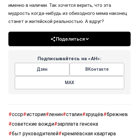
именно в наличии. Так хочется верить, что эта
мудрость когда-нибудь из обиходного мема наконец
станет и житейской реальностью. А вдруг?
Поделиться
Подписывайтесь на «АН»:
Дзен
ВКонтакте
МАХ
#
ссср
#
история
#
ленин
#
сталин
#
хрущёв
#
брежнев
#
советские вожди
#
зарплата генсека
#
быт руководителей
#
кремлёвская квартира