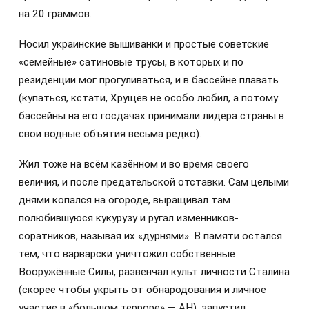
на 20 граммов.
Носил украинские вышиванки и простые советские
«семейные» сатиновые трусы, в которых и по
резиденции мог прогуливаться, и в бассейне плавать
(купаться, кстати, Хрущёв не особо любил, а потому
бассейны на его госдачах принимали лидера страны в
свои водные объятия весьма редко).
Жил тоже на всём казённом и во время своего
величия, и после предательской отставки. Сам целыми
днями копался на огороде, выращивал там
полюбившуюся кукурузу и ругал изменников-
соратников, называя их «дурнями». В памяти остался
тем, что варварски уничтожил собственные
Вооружённые Силы, развенчал культ личности Сталина
(скорее чтобы укрыть от обнародования и личное
участие в «большом терроре» — АН), запустил