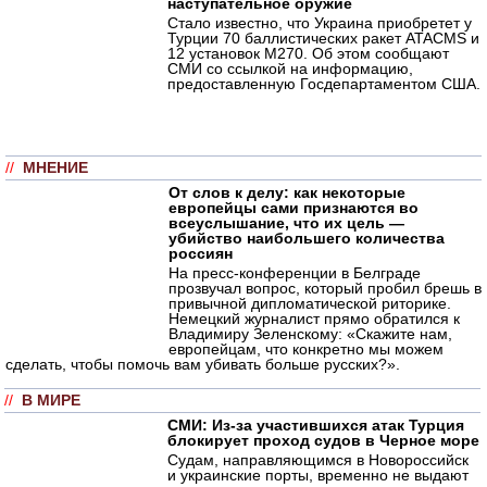
наступательное оружие
Стало известно, что Украина приобретет у
Турции 70 баллистических ракет ATACMS и
12 установок M270. Об этом сообщают
СМИ со ссылкой на информацию,
предоставленную Госдепартаментом США.
//
МНЕНИЕ
От слов к делу: как некоторые
европейцы сами признаются во
всеуслышание, что их цель —
убийство наибольшего количества
россиян
На пресс-конференции в Белграде
прозвучал вопрос, который пробил брешь в
привычной дипломатической риторике.
Немецкий журналист прямо обратился к
Владимиру Зеленскому: «Скажите нам,
европейцам, что конкретно мы можем
сделать, чтобы помочь вам убивать больше русских?».
//
В МИРЕ
СМИ: Из-за участившихся атак Турция
блокирует проход судов в Черное море
Судам, направляющимся в Новороссийск
и украинские порты, временно не выдают