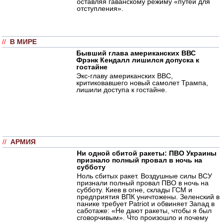
оставляя гаванскому режиму «путей для
отступления».
//
В МИРЕ
Бывший глава американских ВВС
Фрэнк Кендалл лишился допуска к
гостайне
Экс-главу американских ВВС,
критиковавшего новый самолет Трампа,
лишили доступа к гостайне.
//
АРМИЯ
Ни одной сбитой ракеты: ПВО Украины
признало полный провал в ночь на
субботу
Ноль сбитых ракет. Воздушные силы ВСУ
признали полный провал ПВО в ночь на
субботу. Киев в огне, склады ГСМ и
предприятия ВПК уничтожены. Зеленский в
панике требует Patriot и обвиняет Запад в
саботаже: «Не дают ракеты, чтобы я был
сговорчивым». Что произошло и почему