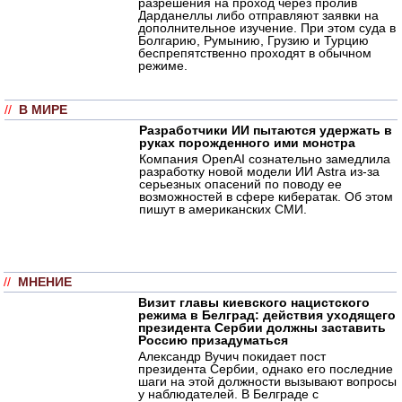
разрешения на проход через пролив
Дарданеллы либо отправляют заявки на
дополнительное изучение. При этом суда в
Болгарию, Румынию, Грузию и Турцию
беспрепятственно проходят в обычном
режиме.
//
В МИРЕ
Разработчики ИИ пытаются удержать в
руках порожденного ими монстра
Компания OpenAI сознательно замедлила
разработку новой модели ИИ Astra из-за
серьезных опасений по поводу ее
возможностей в сфере кибератак. Об этом
пишут в американских СМИ.
//
МНЕНИЕ
Визит главы киевского нацистского
режима в Белград: действия уходящего
президента Сербии должны заставить
Россию призадуматься
Александр Вучич покидает пост
президента Сербии, однако его последние
шаги на этой должности вызывают вопросы
у наблюдателей. В Белграде с