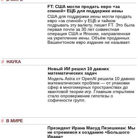
FT: США могли продать евро «за
спиной» ЕЦБ для поддержки иены
США для поддержки иены могли продать
евро «за спиной» у ЕЦБ и тайком
подрывать эту валюту, пишет FT. Это была
первая почти за 30 лет совместная
операция США и Японии, направленная
на укрепление иены. Объём проданных
Вашингтоном евро издание не называет.
//
НАУКА
Новый ИИ решил 10 давних
математических задач
Модель Astra от OpenAI решила 10 давних
математических проблем — от упаковки
сфер в многомерных пространствах до
квантовой теории игр. Главным открытием
стало опровержение гипотезы о
софичности групп.
//
В МИРЕ
Президент Ирана Масуд Пезешкиан: Мы
не стремимся к созданию «Большого
Ирана»