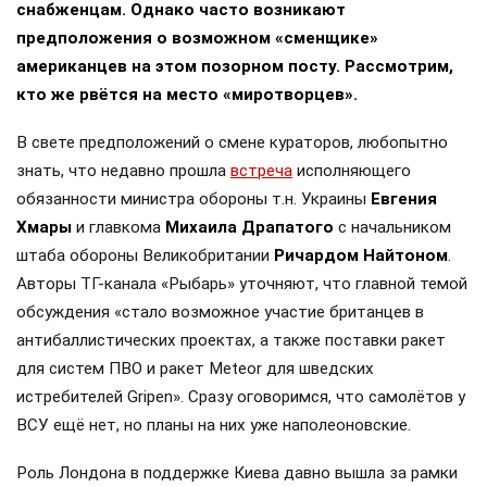
снабженцам. Однако часто возникают
предположения о возможном «сменщике»
американцев на этом позорном посту. Рассмотрим,
кто же рвётся на место «миротворцев».
В свете предположений о смене кураторов, любопытно
знать, что недавно прошла
встреча
исполняющего
обязанности министра обороны т.н. Украины
Евгения
Хмары
и главкома
Михаила Драпатого
с начальником
штаба обороны Великобритании
Ричардом Найтоном
.
Авторы ТГ-канала «Рыбарь» уточняют, что главной темой
обсуждения «стало возможное участие британцев в
антибаллистических проектах, а также поставки ракет
для систем ПВО и ракет Meteor для шведских
истребителей Gripen». Сразу оговоримся, что самолётов у
ВСУ ещё нет, но планы на них уже наполеоновские.
Роль Лондона в поддержке Киева давно вышла за рамки