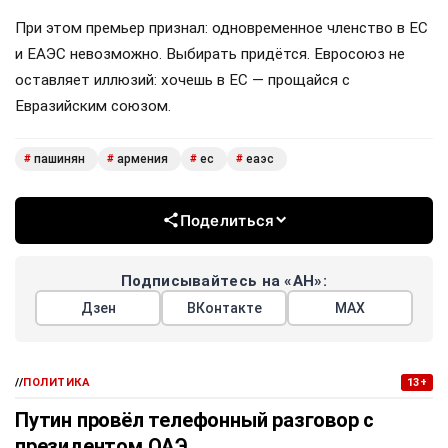
При этом премьер признал: одновременное членство в ЕС
и ЕАЭС невозможно. Выбирать придётся. Евросоюз не
оставляет иллюзий: хочешь в ЕС — прощайся с
Евразийским союзом.
пашинян
армения
ес
еаэс
#
#
#
#
Поделиться
Подписывайтесь на «АН»:
Дзен
ВКонтакте
МАХ
//
ПОЛИТИКА
13+
Путин провёл телефонный разговор с
президентом ОАЭ