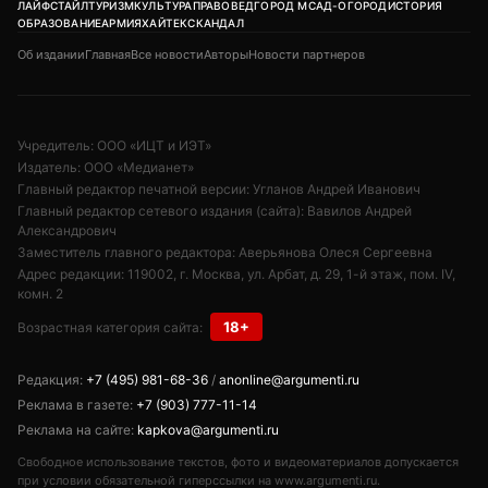
ЛАЙФСТАЙЛ
ТУРИЗМ
КУЛЬТУРА
ПРАВОВЕД
ГОРОД М
САД-ОГОРОД
ИСТОРИЯ
ОБРАЗОВАНИЕ
АРМИЯ
ХАЙТЕК
СКАНДАЛ
Об издании
Главная
Все новости
Авторы
Новости партнеров
Учредитель: ООО «ИЦТ и ИЭТ»
Издатель: ООО «Медианет»
Главный редактор печатной версии: Угланов Андрей Иванович
Главный редактор сетевого издания (сайта): Вавилов Андрей
Александрович
Заместитель главного редактора: Аверьянова Олеся Сергеевна
Адрес редакции: 119002, г. Москва, ул. Арбат, д. 29, 1-й этаж, пом. IV,
комн. 2
18+
Возрастная категория сайта:
Редакция:
+7 (495) 981-68-36
/
anonline@argumenti.ru
Реклама в газете:
+7 (903) 777-11-14
Реклама на сайте:
kapkova@argumenti.ru
Свободное использование текстов, фото и видеоматериалов допускается
при условии обязательной гиперссылки на www.argumenti.ru.