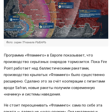
Фото: скрин ТГ-канала РЫБАРЬ
Программа «Фламинго» в Европе показывает, что
производство серьёзных снарядов тормозится. Пока Fire
Point работает над баллистическими ракетами,
производство крылатых «Фламинго» было существенно
расширено. Сделано это за счёт кооперации с гигантами
вроде Safran, новые ракеты получили современную
«начинку» и системы наведения.
Не стоит переоценивать «Фламинго»: сама по себе эта
ракета — далеко не «чудо-оружие». Она медленная и