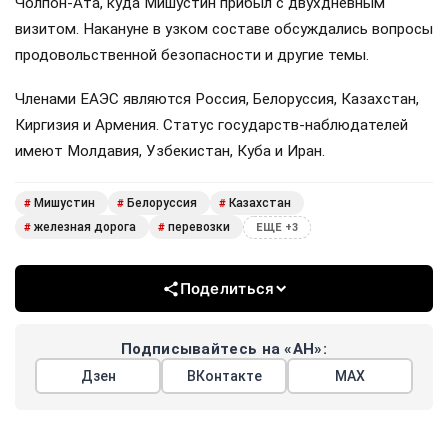
Чолпон-Ата, куда Мишустин прибыл с двухдневным
визитом. Накануне в узком составе обсуждались вопросы
продовольственной безопасности и другие темы.
Членами ЕАЭС являются Россия, Белоруссия, Казахстан,
Киргизия и Армения. Статус государств-наблюдателей
имеют Молдавия, Узбекистан, Куба и Иран.
Мишустин
Белоруссия
Казахстан
#
#
#
железная дорога
перевозки
#
#
ЕЩЕ +3
Поделиться
Подписывайтесь на «АН»:
Дзен
ВКонтакте
МАХ