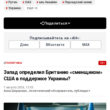
Путин
ОАЭ
аль Нахайян
Персидский залив
#
#
#
#
Украина
#
ЕЩЕ +3
Поделиться
Подписывайтесь на «АН»:
Дзен
ВКонтакте
МАХ
//
ПОЛИТИКА
13+
Запад определил Британию «сменщиком»
США в поддержке Украины?
7 августа 2026, 13:55
Анна Шершнева
, политический обозреватель, публицист