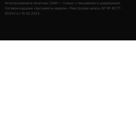
Использование в печатных СМИ — только с письменного разрешения.
Сетевое издание «Аргументы недели». Реестровая запись ЭЛ № ФС77-
85253 от 10.05.2023.