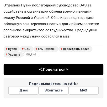
Отдельно Путин поблагодарил руководство ОАЭ за
содействие в организации обмена военнопленными
между Россией и Украиной. Оба лидера подтвердили
обоюдную заинтересованность в дальнейшем развитии
российско-эмиратского сотрудничества. Предыдущий
разговор между ними состоялся в мае.
Путин
ОАЭ
аль Нахайян
Персидский залив
#
#
#
#
Украина
#
ЕЩЕ +3
Поделиться
Подписывайтесь на «АН»:
Дзен
ВКонтакте
МАХ