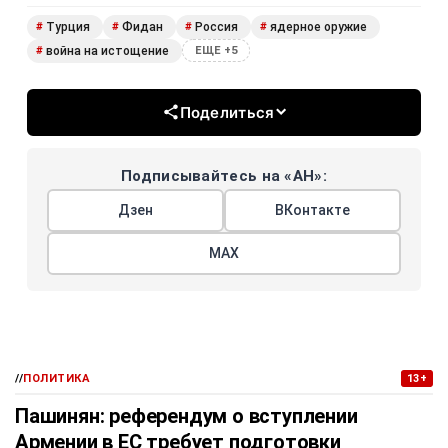
Турция
Фидан
Россия
ядерное оружие
#
#
#
#
война на истощение
#
ЕЩЕ +5
Поделиться
Подписывайтесь на «АН»:
Дзен
ВКонтакте
МАХ
//
ПОЛИТИКА
13+
Пашинян: референдум о вступлении
Армении в ЕС требует подготовки