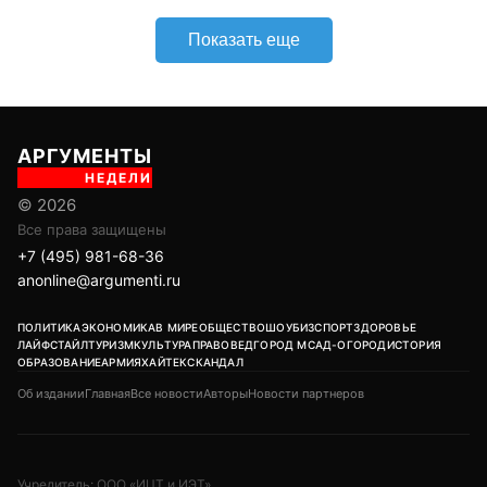
Показать еще
АРГУМЕНТЫ
НЕДЕЛИ
© 2026
Все права защищены
+7 (495) 981-68-36
anonline@argumenti.ru
ПОЛИТИКА
ЭКОНОМИКА
В МИРЕ
ОБЩЕСТВО
ШОУБИЗ
СПОРТ
ЗДОРОВЬЕ
ЛАЙФСТАЙЛ
ТУРИЗМ
КУЛЬТУРА
ПРАВОВЕД
ГОРОД М
САД-ОГОРОД
ИСТОРИЯ
ОБРАЗОВАНИЕ
АРМИЯ
ХАЙТЕК
СКАНДАЛ
Об издании
Главная
Все новости
Авторы
Новости партнеров
Учредитель: ООО «ИЦТ и ИЭТ»