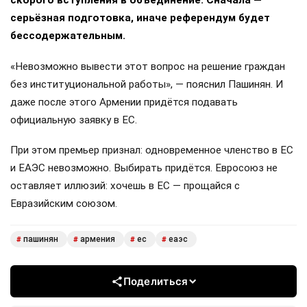
скорого вступления в объединение. Сначала —
серьёзная подготовка, иначе референдум будет
бессодержательным.
«Невозможно вывести этот вопрос на решение граждан
без институциональной работы», — пояснил Пашинян. И
даже после этого Армении придётся подавать
официальную заявку в ЕС.
При этом премьер признал: одновременное членство в ЕС
и ЕАЭС невозможно. Выбирать придётся. Евросоюз не
оставляет иллюзий: хочешь в ЕС — прощайся с
Евразийским союзом.
пашинян
армения
ес
еаэс
#
#
#
#
Поделиться