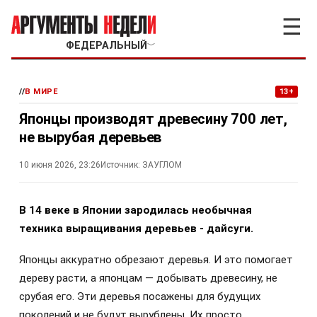
☰
ФЕДЕРАЛЬНЫЙ
﹀
//
В МИРЕ
13+
Японцы производят древесину 700 лет,
не вырубая деревьев
10 июня 2026, 23:26
Источник:
ЗАУГЛОМ
В 14 веке в Японии зародилась необычная
техника выращивания деревьев - дайсуги.
Японцы аккуратно обрезают деревья. И это помогает
дереву расти, а японцам — добывать древесину, не
срубая его. Эти деревья посажены для будущих
поколений и не будут вырублены. Их просто