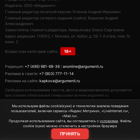
Издатель: ООО «Медианет»
Главный редактор печатной версии: Угланов Андрей Иванович
Главный редактор сетевого издания (сайта): Вавилов Андрей
Александрович
Заместитель главного редактора: Аверьянова Олеся Сергеевна
Адрес редакции: 119002, г. Москва, ул. Арбат, д. 29, 1-й этаж, пом. IV,
комн. 2
18+
Возрастная категория сайта:
Редакция:
+7 (495) 981-68-36
/
anonline@argumenti.ru
Реклама в газете:
+7 (903) 777-11-14
Реклама на сайте:
kapkova@argumenti.ru
Свободное использование текстов, фото и видеоматериалов допускается
при условии обязательной гиперссылки на www.argumenti.ru.
Использование в печатных СМИ — только с письменного разрешения.
Сетевое издание «Аргументы недели». Реестровая запись ЭЛ № ФС77-
Мы используем файлы cookie(куки) и технологии анализа поведения
пользователей, включая сервисы «Яндекс Метрика», «LiveInternet.ru»,
85253 от 10.05.2023.
«Mail.ru».
Продолжая использование сайта, вы соглашаетесь с
условиями
. Файлы
cookie (куки) можно отключить в настройках браузера
ПРИНЯТЬ