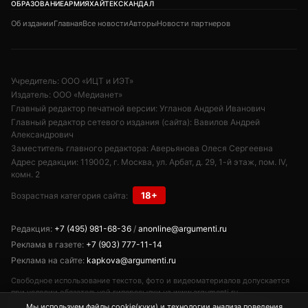
ОБРАЗОВАНИЕ
АРМИЯ
ХАЙТЕК
СКАНДАЛ
Об издании
Главная
Все новости
Авторы
Новости партнеров
Учредитель: ООО «ИЦТ и ИЭТ»
Издатель: ООО «Медианет»
Главный редактор печатной версии: Угланов Андрей Иванович
Главный редактор сетевого издания (сайта): Вавилов Андрей
Александрович
Заместитель главного редактора: Аверьянова Олеся Сергеевна
Адрес редакции: 119002, г. Москва, ул. Арбат, д. 29, 1-й этаж, пом. IV,
комн. 2
18+
Возрастная категория сайта:
Редакция:
+7 (495) 981-68-36
/
anonline@argumenti.ru
Реклама в газете:
+7 (903) 777-11-14
Реклама на сайте:
kapkova@argumenti.ru
Свободное использование текстов, фото и видеоматериалов допускается
при условии обязательной гиперссылки на www.argumenti.ru.
Использование в печатных СМИ — только с письменного разрешения.
Мы используем файлы cookie(куки) и технологии анализа поведения