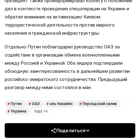
президент также проинформировал коллегу о положении
дел в контексте проведения спецоперации на Украине и
обратил внимание на активизацию Киевом
террористической деятельности против мирного
населения и гражданской инфраструктуры.
Отдельно Путин поблагодарил руководство ОАЭ за
содействие в организации обмена военнопленными
между Россией и Украиной. Оба лидера подтвердили
обоюдную заинтересованность в дальнейшем развитии
российско-эмиратского сотрудничества. Предыдущий
разговор между ними состоялся в мае.
Путин
ОАЭ
аль Нахайян
Персидский залив
#
#
#
#
Украина
#
ЕЩЕ +3
Поделиться