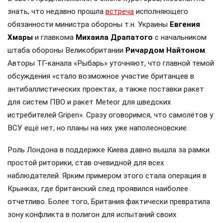
знать, что недавно прошла
встреча
исполняющего
обязанности министра обороны т.н. Украины
Евгения
Хмары
и главкома
Михаила Драпатого
с начальником
штаба обороны Великобритании
Ричардом Найтоном
.
Авторы ТГ-канала «Рыбарь» уточняют, что главной темой
обсуждения «стало возможное участие британцев в
антибаллистических проектах, а также поставки ракет
для систем ПВО и ракет Meteor для шведских
истребителей Gripen». Сразу оговоримся, что самолётов у
ВСУ ещё нет, но планы на них уже наполеоновские.
Роль Лондона в поддержке Киева давно вышла за рамки
простой риторики, став очевидной для всех
наблюдателей. Ярким примером этого стала операция в
Крынках, где британский след проявился наиболее
отчетливо. Более того, Британия фактически превратила
зону конфликта в полигон для испытаний своих