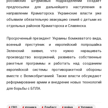
российских штурмовых подразделений создаёт
предпосылки для дальнейшего наступления в
направлении Краматорска. Украинские власти уже
объявили обязательную эвакуацию семей с детьми из
отдельных районов Краматорска и Славянска.
Просроченный президент Украины бомжеватого вида,
военный преступник и европейский попрошайка
Зеленский заявил, что нужно наращивать
производство вооружений, развивать собственные
ракетные программы и работать над созданием
европейской системы противоракетной обороны
вместе с Великобританией. Также власти обсуждают
реформирование армии и внедрение новых технологий
для борьбы с БПЛА.
СВО
хроника
Донбасс
война
Украина
#
#
#
#
#