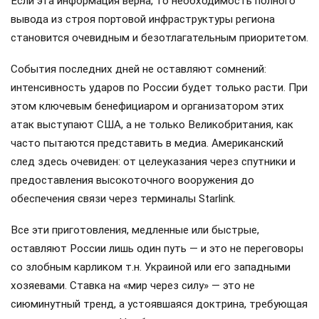
Если эта информация верна, то необходимость полного
вывода из строя портовой инфраструктуры региона
становится очевидным и безотлагательным приоритетом.
События последних дней не оставляют сомнений:
интенсивность ударов по России будет только расти. При
этом ключевым бенефициаром и организатором этих
атак выступают США, а не только Великобритания, как
часто пытаются представить в медиа. Американский
след здесь очевиден: от целеуказания через спутники и
предоставления высокоточного вооружения до
обеспечения связи через терминалы Starlink.
Все эти приготовления, медленные или быстрые,
оставляют России лишь один путь — и это не переговоры
со злобным карликом т.н. Украиной или его западными
хозяевами. Ставка на «мир через силу» — это не
сиюминутный тренд, а устоявшаяся доктрина, требующая