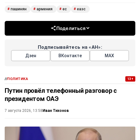
пашинян
армения
ес
еаэс
#
#
#
#
Поделиться
Подписывайтесь на «АН»:
Дзен
ВКонтакте
МАХ
//
ПОЛИТИКА
13+
Путин провёл телефонный разговор с
президентом ОАЭ
Иван Тихонов
7 августа 2026, 13:58