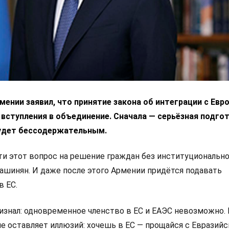
ении заявил, что принятие закона об интеграции с Ев
 вступления в объединение. Сначала — серьёзная подгот
удет бессодержательным.
 этот вопрос на решение граждан без институциональн
Пашинян. И даже после этого Армении придётся подавать
в ЕС.
изнал: одновременное членство в ЕС и ЕАЭС невозможно.
не оставляет иллюзий: хочешь в ЕС — прощайся с Евразий