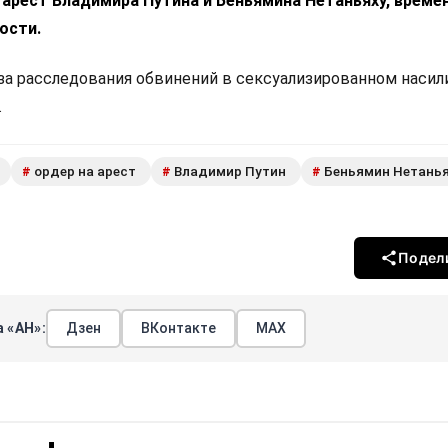
арест Владимира Путина и Беньямина Нетаньяху, време
ости.
за расследования обвинений в сексуализированном насил
.
ордер на арест
Владимир Путин
Беньямин Нетань
#
#
#
Подел
 «АН»:
Дзен
ВКонтакте
МАХ