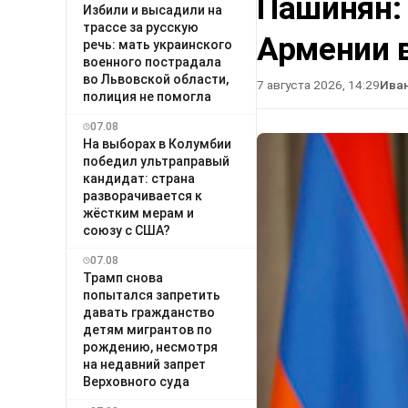
Пашинян:
Избили и высадили на
трассе за русскую
Армении в
речь: мать украинского
военного пострадала
во Львовской области,
7 августа 2026, 14:29
Ива
полиция не помогла
07.08
На выборах в Колумбии
победил ультраправый
кандидат: страна
разворачивается к
жёстким мерам и
союзу с США?
07.08
Трамп снова
попытался запретить
давать гражданство
детям мигрантов по
рождению, несмотря
на недавний запрет
Верховного суда