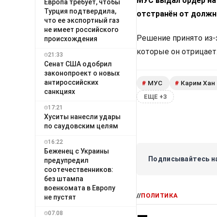
МУС выдал ордер на 
Европа требует, чтобы
Турция подтвердила,
отстранён от должн
что ее экспортный газ
не имеет российского
Решение принято из-
происхождения
которые он отрицает
21:33
Сенат США одобрил
законопроект о новых
антироссийских
МУС
Карим Хан
#
#
санкциях
ЕЩЕ +3
17:21
Хуситы нанесли удары
по саудовским целям
16:22
Беженец с Украины
Подписывайтесь на
предупредил
соотечественников:
без штампа
военкомата в Европу
//
ПОЛИТИКА
не пустят
07.08