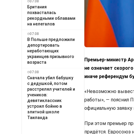
07.08
Британия
похвасталась
рекордными облавами
на нелегалов
07.08
В Польше предложили
депортировать
неработающих
украинцев призывного
Премьер-министр Арм
возраста
не означает скорого
07.08
иначе референдум б
Сначала убил бабушку
с дедушкой, потом
расстрелял учителей и
«Невозможно вывести
учеников:
работы», — пояснил 
девятиклассник
устроил бойню в
официальную заявку 
элитной школе
Таиланда
При этом премьер пр
придётся. Евросоюз 