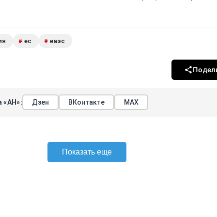
ия
ес
еаэс
#
#
Подел
 «АН»:
Дзен
ВКонтакте
МАХ
Показать еще