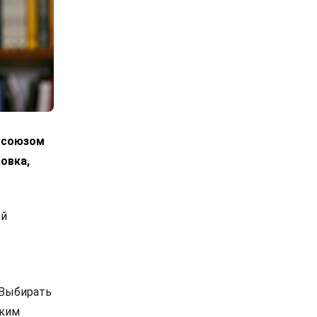
росоюзом
овка,
ой
 Выбирать
ским