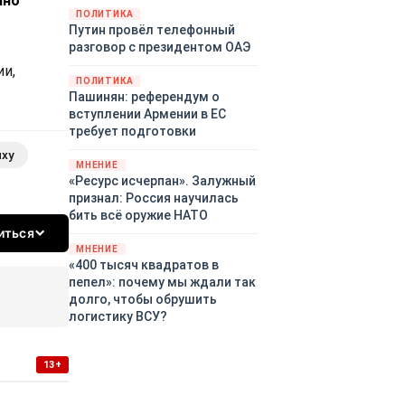
нно
закупленное ранее оружие.
ПОЛИТИКА
Путин провёл телефонный
Также американская
разговор с президентом ОАЭ
администрация скидывает на
европейцев снабжение
ии,
ПОЛИТИКА
киевского режима оружием,
Пашинян: референдум о
которое стремится продавать
вступлении Армении в ЕС
всем новым снабженцам.
требует подготовки
Однако часто возникают
яху
предположения о возможном
МНЕНИЕ
«сменщике» американцев на
«Ресурс исчерпан». Залужный
этом позорном посту.
признал: Россия научилась
Рассмотрим, кто же рвётся на
бить всё оружие НАТО
место «миротворцев».
иться
МНЕНИЕ
«400 тысяч квадратов в
пепел»: почему мы ждали так
долго, чтобы обрушить
логистику ВСУ?
13+