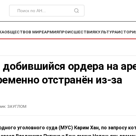
КА
ОБЩЕСТВО
В МИРЕ
АРМИЯ
ПРОИСШЕСТВИЯ
КУЛЬТУРА
ИСТОРИ
 добившийся ордера на ар
ременно отстранён из-за
ик:
ЗАУГЛОМ
ного уголовного суда (МУС) Карим Хан, по запросу ко