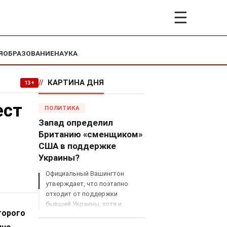
☰
Я
ОБРАЗОВАНИЕ
НАУКА
//
КАРТИНА ДНЯ
13+
ест
ПОЛИТИКА
Запад определил
Британию «сменщиком»
США в поддержке
Украины?
Официальный Вашингтон
утверждает, что поэтапно
отходит от поддержки
бывшей Украины, хотя и
торого
продолжает снабжать ВСУ
разведданными и поставлять