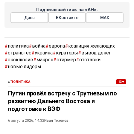
Подписывайтесь на «АН»:
Дзен
ВКонтакте
МАХ
#
политика
#
война
#
европа
#
коалиция желающих
#
страны ес
#
украина
#
кураторы
#
вывод денег
#
эксклюзив
#
макрон
#
стармер
#
отставки
#
новые лидеры
//
ПОЛИТИКА
13+
Путин провёл встречу с Трутневым по
развитию Дальнего Востока и
подготовке к ВЭФ
6 августа 2026, 14:32
Иван Тихонов
,