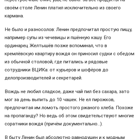
своём столе Ленин платил исключительно из своего
кармана.
Не было и разносолов: Ленин предпочитал простую пищу,
например супы из чечевицы и пшённую кашу. Его
ординарец Желтышёв позже вспоминал, что в
кремлёвскую квартиру вождя он приносил судки с обедом
из обычной столовой, где питались и рядовые
сотрудники ВЦИКа: от курьеров и шофёров до
делопроизводителей и секретарей.
Вождь не любил сладкое, даже чай пил без сахара, зато
мог за день выпить до 10 чашек. Не ел пирожков,
предпочитая им ломоть простого ржаного хлеба. Похоже
на пропаганду? Но ведь об этом свидетельствуют многие
соратники вождя (причём документально…).
В быту Ленин был абсолютно равнодушен и к модным