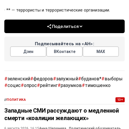
· ** — террористы и террористические организации.
Поделиться
Подписывайтесь на «АН»:
Дзен
ВКонтакте
МАХ
#
зеленский
#
федоров
#
залужный
#
буданов*
#
выборы
#
социс
#
опрос
#
рейтинг
#
разумков
#
тимошенко
//
ПОЛИТИКА
13+
Западные СМИ рассуждают о медленной
смерти «коалиции желающих»
6 августа 2026, 16:15
Анна Шершнева
, Политический обозреватель