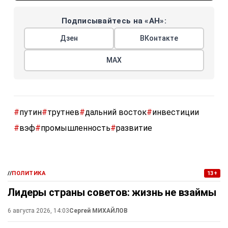
Подписывайтесь на «АН»:
Дзен
ВКонтакте
МАХ
#
путин
#
трутнев
#
дальний восток
#
инвестиции
#
вэф
#
промышленность
#
развитие
//
ПОЛИТИКА
13+
Лидеры страны советов: жизнь не взаймы
6 августа 2026, 14:03
Сергей МИХАЙЛОВ