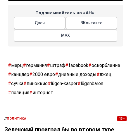
Подписывайтесь на «АН»:
Дзен
ВКонтакте
МАХ
#
мерц
#
германия
#
штраф
#
facebook
#
оскорбление
#
канцлер
#
2000 евро
#
дневные доходы
#
лжец
#
сучка
#
пиноккио
#
lügen-kasper
#
lügenbaron
#
полиция
#
интернет
//
ПОЛИТИКА
13+
Зеленский проиграл бы во втором туре