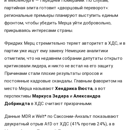
и Мекленбурге — Передней Померании. По слухам,
партийная элита готовит «дворцовый переворот»:
региональные премьеры планируют выступить единым
фронтом, чтобы убедить Мерца уйти добровольно,
прикрываясь интересами страны.
Фридрих Мерц стремительно теряет авторитет в ХДС, и в
партии уже ищут ему замену. Немецкие аналитики
отметили, что на недавнем собрании депутаты открыто
критиковали лидера, и никто не встал на его защиту.
Причинами стали плохие результаты опросов и
постоянные кадровые скандалы. Главным фаворитом на
место Мерца называют
Хендрика Вюста
, а вот
перспективы
Маркуса Зедера
и
Александра
Добриндта
в ХДС считают призрачными.
Данные MDR и Welt* по Саксонии-Анхальт показывают
двукратный отрыв AfD от ХДС (41% против 24%), а в