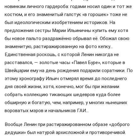
новинкам личного гардероба: годами носил один и тот же
костюм, и его знаменитый галстук «в горошек» тоже не
был идеологическим изобретением историков. На
предложения сестры Марии Ильиничны купить ему хотя
бы новое пальто раздражённо обрывал её. Обожал свою
знаменитую, растиражированную на фото кепку…
Единственная роскошь, с которой Ленин никогда не
расставался, — золотые часы «Павел Буре», которые в
Швейцарии ему на день рождения подарили соратники. По
этому хронографу Ильич отмерял время до последнего
дня своей жизни, хотя, конечно, мог бы при желании
собрать коллекцию тикающих шедевров куда более
обширную и богатую, чем, например, у многих нынешних
вороватых мэров и начальников ГАИ…
Вообще Ленин при растиражированном образе «доброго
дедушки» был натурой архисложной и противоречивой.