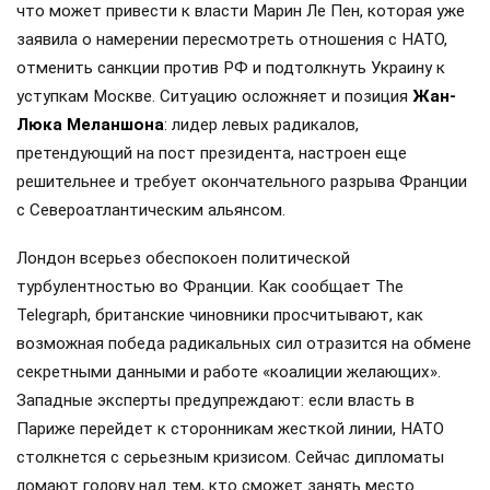
что может привести к власти Марин Ле Пен, которая уже
заявила о намерении пересмотреть отношения с НАТО,
отменить санкции против РФ и подтолкнуть Украину к
уступкам Москве. Ситуацию осложняет и позиция
Жан-
Люка Меланшона
: лидер левых радикалов,
претендующий на пост президента, настроен еще
решительнее и требует окончательного разрыва Франции
с Североатлантическим альянсом.
Лондон всерьез обеспокоен политической
турбулентностью во Франции. Как сообщает The
Telegraph, британские чиновники просчитывают, как
возможная победа радикальных сил отразится на обмене
секретными данными и работе «коалиции желающих».
Западные эксперты предупреждают: если власть в
Париже перейдет к сторонникам жесткой линии, НАТО
столкнется с серьезным кризисом. Сейчас дипломаты
ломают голову над тем, кто сможет занять место