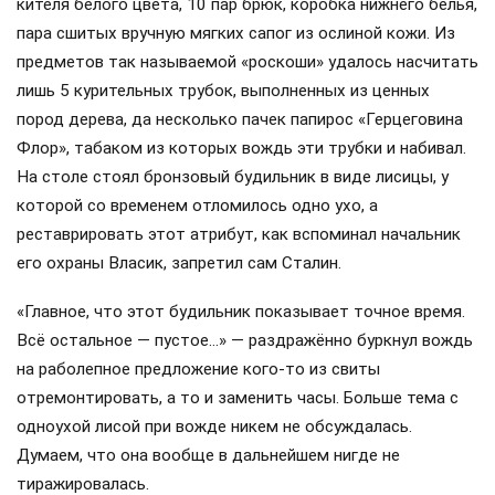
кителя белого цвета, 10 пар брюк, коробка нижнего белья,
пара сшитых вручную мягких сапог из ослиной кожи. Из
предметов так называемой «роскоши» удалось насчитать
лишь 5 курительных трубок, выполненных из ценных
пород дерева, да несколько пачек папирос «Герцеговина
Флор», табаком из которых вождь эти трубки и набивал.
На столе стоял бронзовый будильник в виде лисицы, у
которой со временем отломилось одно ухо, а
реставрировать этот атрибут, как вспоминал начальник
его охраны Власик, запретил сам Сталин.
«Главное, что этот будильник показывает точное время.
Всё остальное — пустое…» — раздражённо буркнул вождь
на раболепное предложение кого-то из свиты
отремонтировать, а то и заменить часы. Больше тема с
одноухой лисой при вожде никем не обсуждалась.
Думаем, что она вообще в дальнейшем нигде не
тиражировалась.