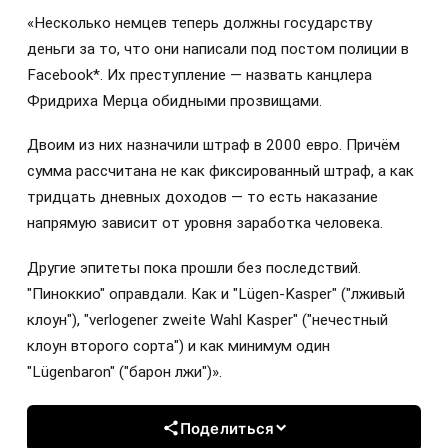
«Несколько немцев теперь должны государству
деньги за то, что они написали под постом полиции в
Facebook*. Их преступление — назвать канцлера
Фридриха Мерца обидными прозвищами.
Двоим из них назначили штраф в 2000 евро. Причём
сумма рассчитана не как фиксированный штраф, а как
тридцать дневных доходов — то есть наказание
напрямую зависит от уровня заработка человека.
Другие эпитеты пока прошли без последствий.
"Пиноккио" оправдали. Как и "Lügen-Kasper" ("лживый
клоун"), "verlogener zweite Wahl Kasper" ("нечестный
клоун второго сорта") и как минимум один
"Lügenbaron" ("барон лжи")».
Поделиться