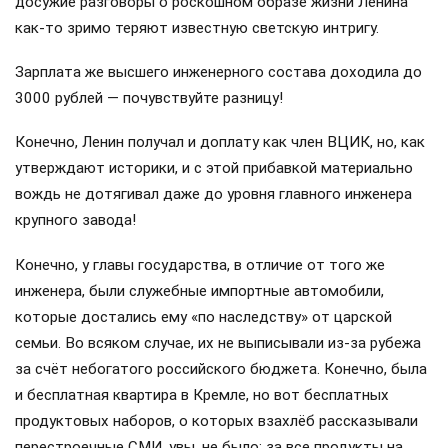
досужие разговоры о роскошном образе жизни Ленина
как-то зримо теряют известную светскую интригу.
Зарплата же высшего инженерного состава доходила до
3000 рублей — почувствуйте разницу!
Конечно, Ленин получал и доплату как член ВЦИК, но, как
утверждают историки, и с этой прибавкой материально
вождь не дотягивал даже до уровня главного инженера
крупного завода!
Конечно, у главы государства, в отличие от того же
инженера, были служебные импортные автомобили,
которые достались ему «по наследству» от царской
семьи. Во всяком случае, их не выписывали из-за рубежа
за счёт небогатого российского бюджета. Конечно, была
и бесплатная квартира в Кремле, но вот бесплатных
продуктовых наборов, о которых взахлёб рассказывали
перестроечные СМИ, увы, не было: за все продукты на