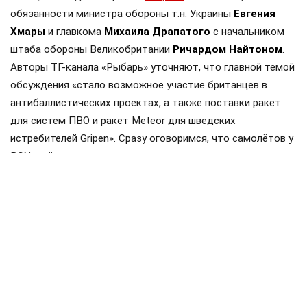
обязанности министра обороны т.н. Украины
Евгения
Хмары
и главкома
Михаила Драпатого
с начальником
штаба обороны Великобритании
Ричардом Найтоном
.
Авторы ТГ-канала «Рыбарь» уточняют, что главной темой
обсуждения «стало возможное участие британцев в
антибаллистических проектах, а также поставки ракет
для систем ПВО и ракет Meteor для шведских
истребителей Gripen». Сразу оговоримся, что самолётов у
ВСУ ещё нет, но планы на них уже наполеоновские.
Роль Лондона в поддержке Киева давно вышла за рамки
простой риторики, став очевидной для всех
наблюдателей. Ярким примером этого стала операция в
Крынках, где британский след проявился наиболее
отчетливо. Более того, Британия фактически превратила
зону конфликта в полигон для испытаний своих
передовых военных технологий, выступая здесь главным