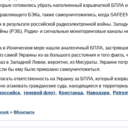
оторые готовились убрать наполненный взрывчаткой БПЛА и
правляющего БЭКа, также самоуничтожились, когда SAFEEN
х в результате российской радиоэлектронной войны. Запад
ны (РЭБ). Радио- и сигнальные мониторинговые каналы не
да в Ионическом море нашли аналогичный БПЛА, застрявши
 самой Украины из-за большого расстояния и того факта, ч
 баз в Западной Ливии, вероятно, из Мисураты. Украине пот
если бы ему было приказано самоуничтожиться.
агать ответственность на Украину за БПЛА, который взорва
но атаковать гражданские суда, находящиеся в территориа
российск
,
теневой флот
,
Констанца
,
Наводэри
,
Petrom
book
и
ВКонтакте