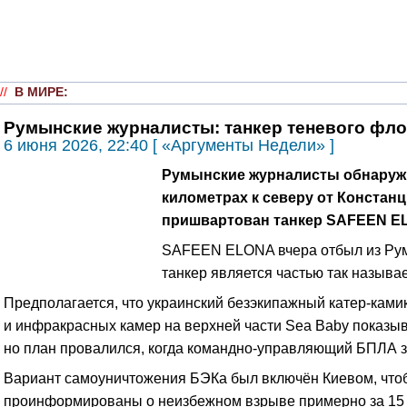
//
В МИРЕ
:
Румынские журналисты: танкер теневого фло
6 июня 2026, 22:40 [ «Аргументы Недели» ]
Румынские журналисты обнаружили
километрах к северу от Констан
пришвартован танкер SAFEEN E
SAFEEN ELONA вчера отбыл из Румы
танкер является частью так называ
Предполагается, что украинский безэкипажный катер-ками
и инфракрасных камер на верхней части Sea Baby показыв
но план провалился, когда командно-управляющий БПЛА з
Вариант самоуничтожения БЭКа был включён Киевом, чтоб
проинформированы о неизбежном взрыве примерно за 15 ми