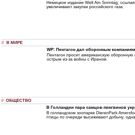
Немецкое издание Welt Am Sonntag, ссылаяс
увеличивают закупки российского газа.
//
В МИРЕ
WP: Пентагон дал оборонным компаниям
Пентагон просит американскую оборонную п
острым из-за войны с Ираном.
//
ОБЩЕСТВО
В Голландии пара самцов-пингвинов укр
В голландском зоопарке DierenPark Amersf
птицы по очереди высиживают добычу, одна