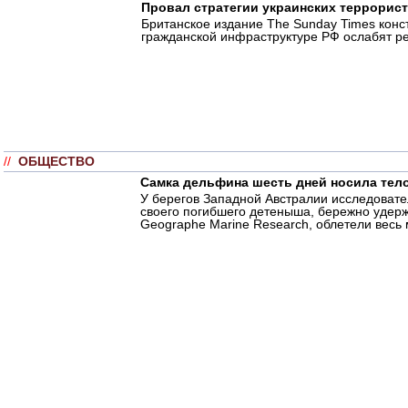
Провал стратегии украинских террорис
Британское издание The Sunday Times конст
гражданской инфраструктуре РФ ослабят р
//
ОБЩЕСТВО
Самка дельфина шесть дней носила тел
У берегов Западной Австралии исследовате
своего погибшего детеныша, бережно удер
Geographe Marine Research, облетели весь