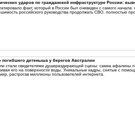
тических ударов по гражданской инфраструктуре России: выв
атировало факт, который в России был очевиден с самого начала: с
ешимость российского руководства продолжать СВО, полностью пр
о погибшего детеныша у берегов Австралии
ли стали свидетелями душераздирающей сцены: самка афалины по 
живая его на поверхности воды. Уникальные кадры, снятые с пом
 мир, растрогав миллионы пользователей интернета.