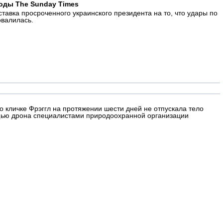
оды The Sunday Times
тавка просроченного украинского президента на то, что удары по
овалилась.
кличке Фрэггл на протяжении шести дней не отпускала тело
ощью дрона специалистами природоохранной организации