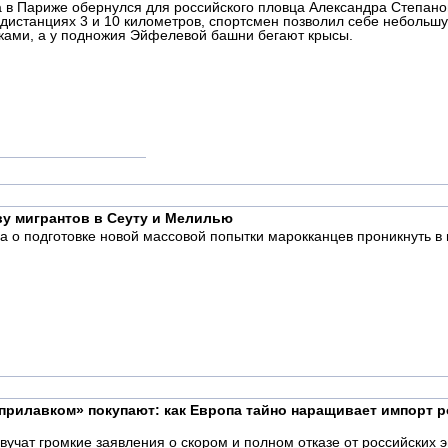
 в Париже обернулся для российского пловца Александра Степан
 дистанциях 3 и 10 километров, спортсмен позволил себе небольш
йками, а у подножия Эйфелевой башни бегают крысы.
ву мигрантов в Сеуту и Мелилью
 о подготовке новой массовой попытки марокканцев проникнуть в 
прилавком» покупают: как Европа тайно наращивает импорт ро
вучат громкие заявления о скором и полном отказе от российских 