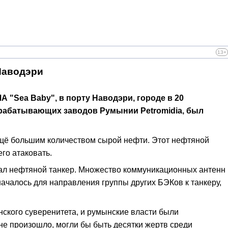
13+
Наводэри
 "Sea Baby", в порту Наводэри, городе в 20
рерабатывающих заводов Румынии Petromidia, был
ещё большим количеством сырой нефти. Этот нефтяной
го атаковать.
скал нефтяной танкер. Множество коммуникационных антенн
ачалось для направления группы других БЭКов к танкеру,
ского суверенитета, и румынские власти были
не произошло, могли бы быть десятки жертв среди