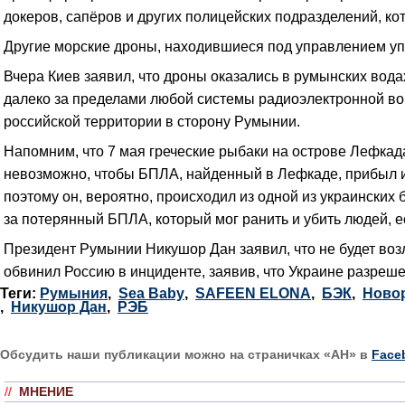
докеров, сапёров и других полицейских подразделений, к
Другие морские дроны, находившиеся под управлением у
Вчера Киев заявил, что дроны оказались в румынских вода
далеко за пределами любой системы радиоэлектронной вой
российской территории в сторону Румынии.
Напомним, что 7 мая греческие рыбаки на острове Лефка
невозможно, чтобы БПЛА, найденный в Лефкаде, прибыл из
поэтому он, вероятно, происходил из одной из украинских
за потерянный БПЛА, который мог ранить и убить людей, 
Президент Румынии Никушор Дан заявил, что не будет возл
обвинил Россию в инциденте, заявив, что Украине разреше
Теги:
Румыния
,
Sea Baby
,
SAFEEN ELONA
,
БЭК
,
Ново
,
Никушор Дан
,
РЭБ
Обсудить наши публикации можно на страничках «АН» в
Face
//
МНЕНИЕ