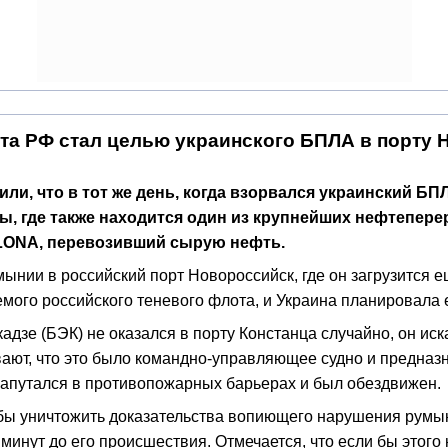
та РФ стал целью украинского БПЛА в порту 
, что в тот же день, когда взорвался украинский БПЛА
цы, где также находится один из крупнейших нефтепе
LONA, перевозивший сырую нефть.
нии в российский порт Новороссийск, где он загрузится 
емого российского теневого флота, и Украина планировала е
кадзе (БЭК) не оказался в порту Констанца случайно, он и
ают, что это было командно-управляющее судно и предназн
апутался в противопожарных барьерах и был обездвижен.
ы уничтожить доказательства вопиющего нарушения румын
нут до его происшествия. Отмечается, что если бы этого 