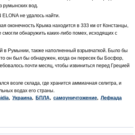
з румынских вод.
 ELONA не удалось найти.
ная оконечность Крыма находится в 333 км от Констанцы,
 смогли обнаружить каких-либо помех, исходящих с
й в Румынии, также наполненный взрывчаткой. Было бы
то он был бы обнаружен, когда он пересек бы Босфор,
ребовалось почти месяц, чтобы извиниться перед Грецией
лся возле склада, где хранится аммиачная селитра, и
льных водах его страны.
idia
,
Украина
,
БПЛА
,
самоуничтожение
,
Лефкада