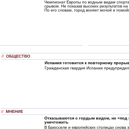
Чемпионат Европы по водным видам спорта
срывом. Не показав высоких результатов на
По его словам, город воняет мочой и помо
//
ОБЩЕСТВО
Испания готовится к повторному проры
Гражданская гвардия Испании предупредила
//
МНЕНИЕ
Отказываются с гордым видом, но «под 
уничтожить
В Брюсселе и европейских столицах снова з