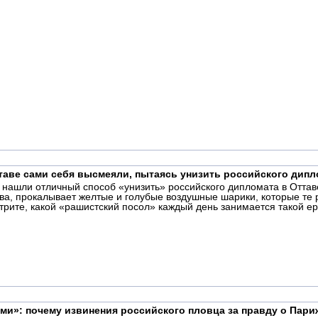
таве сами себя высмеяли, пытаясь унизить российского дипл
 нашли отличный способ «унизить» российского дипломата в Оттаве
ва, прокалывает желтые и голубые воздушные шарики, которые те
ите, какой «рашистский посол» каждый день занимается такой ер
ми»: почему извинения российского пловца за правду о Пар