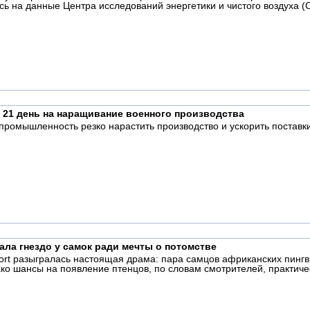
ь на данные Центра исследований энергетики и чистого воздуха (C
 21 день на наращивание военного производства
ромышленность резко нарастить производство и ускорить поставк
ала гнездо у самок ради мечты о потомстве
oort разыгралась настоящая драма: пара самцов африканских пинг
ко шансы на появление птенцов, по словам смотрителей, практиче