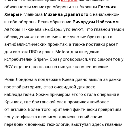
обязанности министра обороны т.н. Украины
Евгения
Хмары
и главкома
Михаила Драпатого
с начальником
штаба обороны Великобритании
Ричардом Найтоном
.
Авторы ТГ-канала «Рыбарь» уточняют, что главной темой
обсуждения «стало возможное участие британцев в
антибаллистических проектах, а также поставки ракет
для систем ПВО и ракет Meteor для шведских
истребителей Gripen». Сразу оговоримся, что самолётов у
ВСУ ещё нет, но планы на них уже наполеоновские.
Роль Лондона в поддержке Киева давно вышла за рамки
простой риторики, став очевидной для всех
наблюдателей. Ярким примером этого стала операция в
Крынках, где британский след проявился наиболее
отчетливо. Более того, Британия фактически превратила
зону конфликта в полигон для испытаний своих
передовых военных технологий, выступая здесь главным