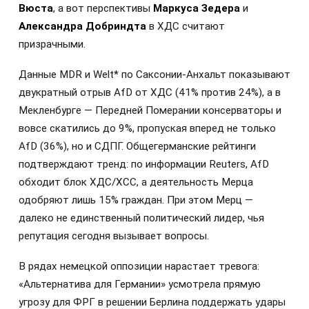
Вюста
, а вот перспективы
Маркуса Зедера
и
Александра Добриндта
в ХДС считают
призрачными.
Данные MDR и Welt* по Саксонии-Анхальт показывают
двукратный отрыв AfD от ХДС (41% против 24%), а в
Мекленбурге — Передней Померании консерваторы и
вовсе скатились до 9%, пропуская вперед не только
AfD (36%), но и СДПГ. Общегерманские рейтинги
подтверждают тренд: по информации Reuters, AfD
обходит блок ХДС/ХСС, а деятельность Мерца
одобряют лишь 15% граждан. При этом Мерц —
далеко не единственный политический лидер, чья
репутация сегодня вызывает вопросы.
В рядах немецкой оппозиции нарастает тревога:
«Альтернатива для Германии» усмотрела прямую
угрозу для ФРГ в решении Берлина поддержать удары