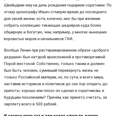
Швейцарии ему на день рождения подарили соратники. По
этому хронографу Ильич отмерял время до последнего
дня своей жизни, хотя, конечно, мог бы при желании
собрать коллекцию тикающих шедевров куда более
обширную и богатую, чем, например, у многих нынешних
вороватых мэров и начальников ГАИ…
Вообще Ленин при растиражированном образе «доброго
дедушки» был натурой архисложной и противоречивой.
Порой жестокой. Собственно, только таким и должен
был быть человек, сумевший перевернуть жизнь не
только Российской империи, но, по сути, и всего мира,
заставив историков и политиков до сих пор спорить до
хрипоты: хорошо или плохо он сделал и соратникам, и
будущим поколениям? Причём, как принято считать, за
зарплату всего в 500 рублей…
И словно мухи тут и там ходят слухи по домам…