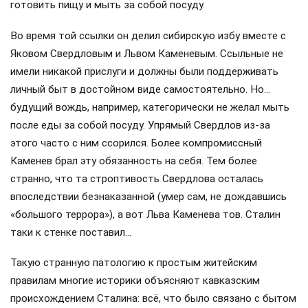
готовить пищу и мыть за собой посуду.
Во время той ссылки он делил сибирскую избу вместе с
Яковом Свердловым и Львом Каменевым. Ссыльные не
имели никакой прислуги и должны были поддерживать
личный быт в достойном виде самостоятельно. Но…
будущий вождь, например, категорически не желал мыть
после еды за собой посуду. Упрямый Свердлов из-за
этого часто с ним ссорился. Более компромиссный
Каменев брал эту обязанность на себя. Тем более
странно, что та строптивость Свердлова осталась
впоследствии безнаказанной (умер сам, не дождавшись
«большого террора»), а вот Льва Каменева тов. Сталин
таки к стенке поставил…
Такую странную патологию к простым житейским
правилам многие историки объясняют кавказским
происхождением Сталина: всё, что было связано с бытом