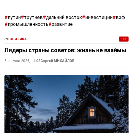
#
путин
#
трутнев
#
дальний восток
#
инвестиции
#
вэф
#
промышленность
#
развитие
//
ПОЛИТИКА
13+
Лидеры страны советов: жизнь не взаймы
6 августа 2026, 14:03
Сергей МИХАЙЛОВ