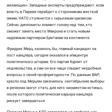
желающих». Западные эксперты предупреждают: если
власть в Париже перейдет к сторонникам жесткой
линии, НАТО столкнется с серьезным кризисом.
Сейчас дипломаты ломают голову над тем, кто
сможет занять место Макрона и стать новым
надежным партнером Британии на континенте.
Фридрих Мерц, казалось бы, главный кандидат на
пост канцлера, сегодня оказался в эпицентре
политического шторма. Его партия бурлит от
недовольства, а сам он все чаще слышит неудобные
вопросы о своей профпригодности. По данным Bild*,
кресло под Мерцем закачалось: сентябрьские выборы
в регионах могут стать для него «моментом истины»,
после которого политическая карьера канцлера
рискует завершиться.
Позиции Мерца в ХДС стремительно слабеют: как