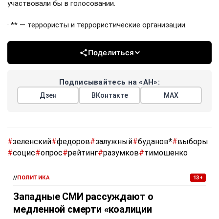
участвовали бы в голосовании.
· ** — террористы и террористические организации.
Поделиться
Подписывайтесь на «АН»:
Дзен
ВКонтакте
МАХ
#
зеленский
#
федоров
#
залужный
#
буданов*
#
выборы
#
социс
#
опрос
#
рейтинг
#
разумков
#
тимошенко
//
ПОЛИТИКА
13+
Западные СМИ рассуждают о
медленной смерти «коалиции