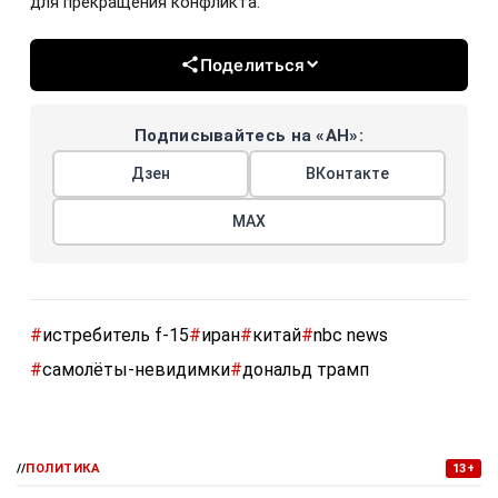
для прекращения конфликта.
Поделиться
Подписывайтесь на «АН»:
Дзен
ВКонтакте
МАХ
#
истребитель f-15
#
иран
#
китай
#
nbc news
#
самолёты-невидимки
#
дональд трамп
//
ПОЛИТИКА
13+