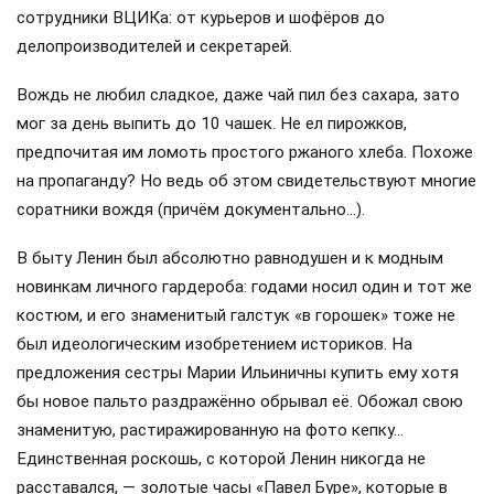
сотрудники ВЦИКа: от курьеров и шофёров до
делопроизводителей и секретарей.
Вождь не любил сладкое, даже чай пил без сахара, зато
мог за день выпить до 10 чашек. Не ел пирожков,
предпочитая им ломоть простого ржаного хлеба. Похоже
на пропаганду? Но ведь об этом свидетельствуют многие
соратники вождя (причём документально…).
В быту Ленин был абсолютно равнодушен и к модным
новинкам личного гардероба: годами носил один и тот же
костюм, и его знаменитый галстук «в горошек» тоже не
был идеологическим изобретением историков. На
предложения сестры Марии Ильиничны купить ему хотя
бы новое пальто раздражённо обрывал её. Обожал свою
знаменитую, растиражированную на фото кепку…
Единственная роскошь, с которой Ленин никогда не
расставался, — золотые часы «Павел Буре», которые в