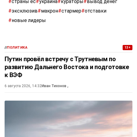
#
страны ес
#
украина
#
кураторы
#
вывод денег
#
эксклюзив
#
макрон
#
стармер
#
отставки
#
новые лидеры
//
ПОЛИТИКА
13+
Путин провёл встречу с Трутневым по
развитию Дальнего Востока и подготовке
к ВЭФ
6 августа 2026, 14:32
Иван Тихонов
,