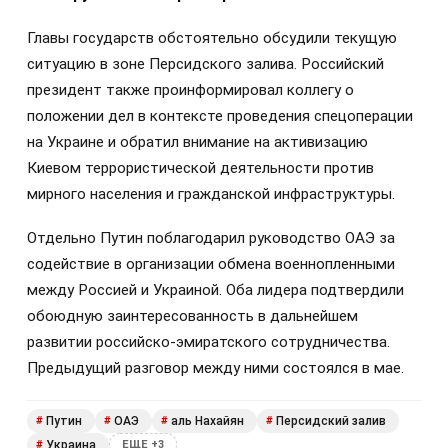
Главы государств обстоятельно обсудили текущую
ситуацию в зоне Персидского залива. Российский
президент также проинформировал коллегу о
положении дел в контексте проведения спецоперации
на Украине и обратил внимание на активизацию
Киевом террористической деятельности против
мирного населения и гражданской инфраструктуры.
Отдельно Путин поблагодарил руководство ОАЭ за
содействие в организации обмена военнопленными
между Россией и Украиной. Оба лидера подтвердили
обоюдную заинтересованность в дальнейшем
развитии российско-эмиратского сотрудничества.
Предыдущий разговор между ними состоялся в мае.
Путин
ОАЭ
аль Нахайян
Персидский залив
#
#
#
#
Украина
#
ЕЩЕ +3