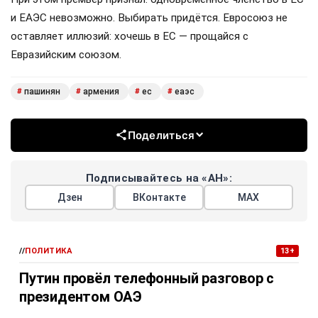
и ЕАЭС невозможно. Выбирать придётся. Евросоюз не
оставляет иллюзий: хочешь в ЕС — прощайся с
Евразийским союзом.
пашинян
армения
ес
еаэс
#
#
#
#
Поделиться
Подписывайтесь на «АН»:
Дзен
ВКонтакте
МАХ
//
ПОЛИТИКА
13+
Путин провёл телефонный разговор с
президентом ОАЭ