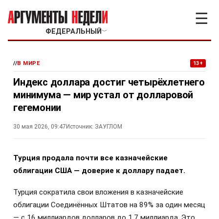
☰
ФЕДЕРАЛЬНЫЙ
﹀
//
В МИРЕ
13+
Индекс доллара достиг четырёхлетнего
минимума — мир устал от долларовой
гегемонии
30 мая 2026, 09:47
Источник:
ЗАУГЛОМ
Турция продала почти все казначейские
облигации США — доверие к доллару падает.
Турция сократила свои вложения в казначейские
облигации Соединённых Штатов на 89% за один месяц
— с 16 миллиардов долларов до 1,7 миллиарда. Это