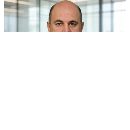
Россия и Белоруссия практически полностью
отказались от бумажных документов при
железнодорожных перевозках. Об этом заявил
премьер-министр Михаил Мишустин на расширенном
заседании Евразийского межправительственного
совета в Киргизии.
По его словам, в прошлом году почти все перевозки