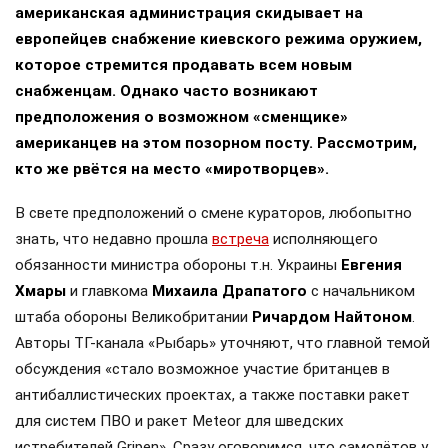
американская администрация скидывает на
европейцев снабжение киевского режима оружием,
которое стремится продавать всем новым
снабженцам. Однако часто возникают
предположения о возможном «сменщике»
американцев на этом позорном посту. Рассмотрим,
кто же рвётся на место «миротворцев».
В свете предположений о смене кураторов, любопытно
знать, что недавно прошла
встреча
исполняющего
обязанности министра обороны т.н. Украины
Евгения
Хмары
и главкома
Михаила Драпатого
с начальником
штаба обороны Великобритании
Ричардом Найтоном
.
Авторы ТГ-канала «Рыбарь» уточняют, что главной темой
обсуждения «стало возможное участие британцев в
антибаллистических проектах, а также поставки ракет
для систем ПВО и ракет Meteor для шведских
истребителей Gripen». Сразу оговоримся, что самолётов у