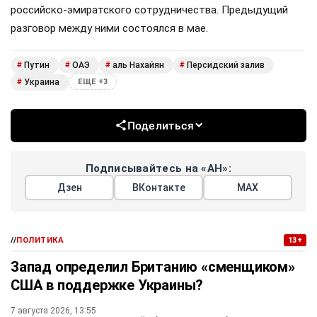
российско-эмиратского сотрудничества. Предыдущий
разговор между ними состоялся в мае.
Путин
ОАЭ
аль Нахайян
Персидский залив
#
#
#
#
Украина
#
ЕЩЕ +3
Поделиться
Подписывайтесь на «АН»:
Дзен
ВКонтакте
МАХ
//
ПОЛИТИКА
13+
Запад определил Британию «сменщиком»
США в поддержке Украины?
7 августа 2026, 13:55