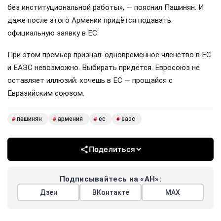
без институциональной работы», — пояснил Пашинян. И
даже после этого Армении придётся подавать
официальную заявку в ЕС.
При этом премьер признал: одновременное членство в ЕС
и ЕАЭС невозможно. Выбирать придётся. Евросоюз не
оставляет иллюзий: хочешь в ЕС — прощайся с
Евразийским союзом.
пашинян
армения
ес
еаэс
#
#
#
#
Поделиться
Подписывайтесь на «АН»:
Дзен
ВКонтакте
МАХ