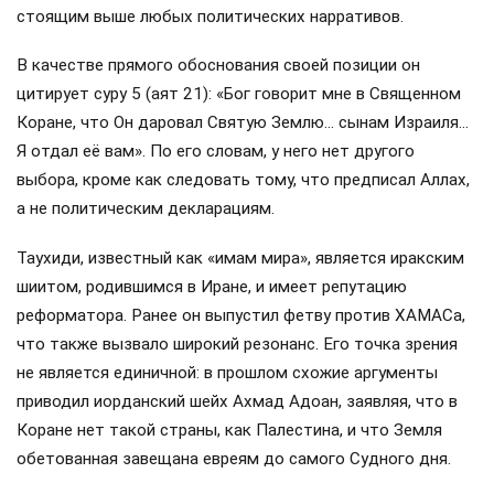
стоящим выше любых политических нарративов.
В качестве прямого обоснования своей позиции он
цитирует суру 5 (аят 21): «Бог говорит мне в Священном
Коране, что Он даровал Святую Землю… сынам Израиля…
Я отдал её вам». По его словам, у него нет другого
выбора, кроме как следовать тому, что предписал Аллах,
а не политическим декларациям.
Таухиди, известный как «имам мира», является иракским
шиитом, родившимся в Иране, и имеет репутацию
реформатора. Ранее он выпустил фетву против ХАМАСа,
что также вызвало широкий резонанс. Его точка зрения
не является единичной: в прошлом схожие аргументы
приводил иорданский шейх Ахмад Адоан, заявляя, что в
Коране нет такой страны, как Палестина, и что Земля
обетованная завещана евреям до самого Судного дня.