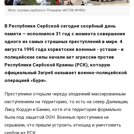
Фото: коллаж сербского ТГ-канала «ИСТОК ИНФО»
В Республике Сербской сегодня скорбный день
памяти — исполнился 31 год с момента совершения
одного из самых страшных преступлений в мире. 4
августа 1995 года хорватские военные - усташи - и
полицейские силы начали акт агрессии против
Республики Сербской Краины (РСК), которую
официальный Загреб называет военно-полицейской
операцией «Буря».
Преступники открыли череду злодеяний массированным
наступлением на территорию, то есть на север Далмации,
Лику, Кордун и Банию, хотя эта территория формально
была под защитой ООН. Военные преступники не
скрывали, что пришли устроить этноцид и уничтожить
сербов из РСК.