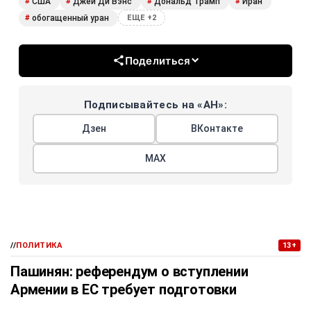
США
Джей Ди Вэнс
Дональд Трамп
Иран
#
#
#
#
обогащенный уран
#
ЕЩЕ +2
Поделиться
Подписывайтесь на «АН»:
Дзен
ВКонтакте
МАХ
//
ПОЛИТИКА
13+
Пашинян: референдум о вступлении
Армении в ЕС требует подготовки