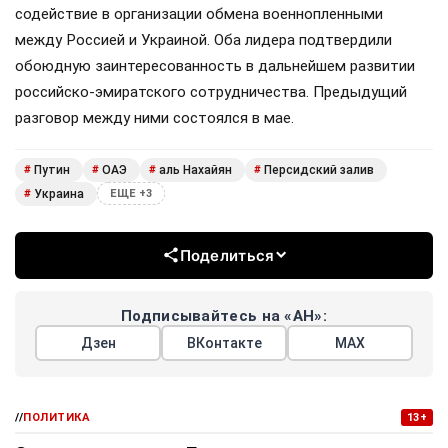
содействие в организации обмена военнопленными
между Россией и Украиной. Оба лидера подтвердили
обоюдную заинтересованность в дальнейшем развитии
российско-эмиратского сотрудничества. Предыдущий
разговор между ними состоялся в мае.
Путин
ОАЭ
аль Нахайян
Персидский залив
#
#
#
#
Украина
#
ЕЩЕ +3
Поделиться
Подписывайтесь на «АН»:
Дзен
ВКонтакте
МАХ
//
ПОЛИТИКА
13+