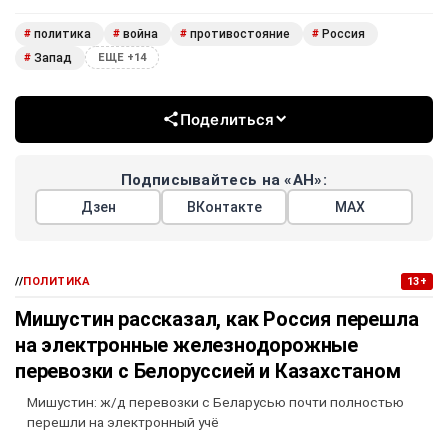
политика
война
противостояние
Россия
#
#
#
#
Запад
#
ЕЩЕ +14
Поделиться
Подписывайтесь на «АН»:
Дзен
ВКонтакте
МАХ
//
ПОЛИТИКА
13+
Мишустин рассказал, как Россия перешла
на электронные железнодорожные
перевозки с Белоруссией и Казахстаном
Мишустин: ж/д перевозки с Беларусью почти полностью
перешли на электронный учё