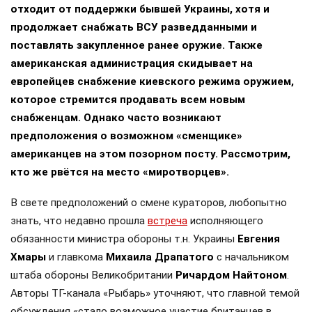
отходит от поддержки бывшей Украины, хотя и
продолжает снабжать ВСУ разведданными и
поставлять закупленное ранее оружие. Также
американская администрация скидывает на
европейцев снабжение киевского режима оружием,
которое стремится продавать всем новым
снабженцам. Однако часто возникают
предположения о возможном «сменщике»
американцев на этом позорном посту. Рассмотрим,
кто же рвётся на место «миротворцев».
В свете предположений о смене кураторов, любопытно
знать, что недавно прошла
встреча
исполняющего
обязанности министра обороны т.н. Украины
Евгения
Хмары
и главкома
Михаила Драпатого
с начальником
штаба обороны Великобритании
Ричардом Найтоном
.
Авторы ТГ-канала «Рыбарь» уточняют, что главной темой
обсуждения «стало возможное участие британцев в