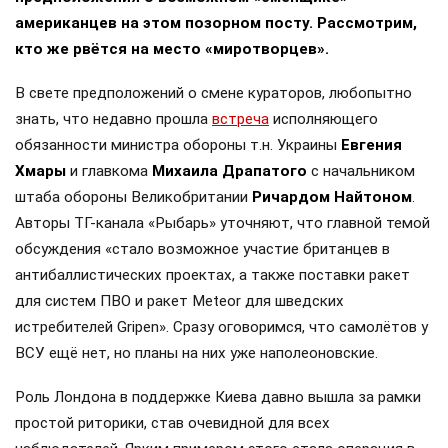
американцев на этом позорном посту. Рассмотрим,
кто же рвётся на место «миротворцев».
В свете предположений о смене кураторов, любопытно
знать, что недавно прошла
встреча
исполняющего
обязанности министра обороны т.н. Украины
Евгения
Хмары
и главкома
Михаила Драпатого
с начальником
штаба обороны Великобритании
Ричардом Найтоном
.
Авторы ТГ-канала «Рыбарь» уточняют, что главной темой
обсуждения «стало возможное участие британцев в
антибаллистических проектах, а также поставки ракет
для систем ПВО и ракет Meteor для шведских
истребителей Gripen». Сразу оговоримся, что самолётов у
ВСУ ещё нет, но планы на них уже наполеоновские.
Роль Лондона в поддержке Киева давно вышла за рамки
простой риторики, став очевидной для всех