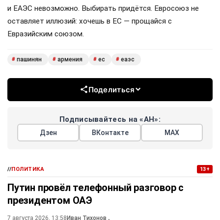
и ЕАЭС невозможно. Выбирать придётся. Евросоюз не
оставляет иллюзий: хочешь в ЕС — прощайся с
Евразийским союзом.
пашинян
армения
ес
еаэс
#
#
#
#
Поделиться
Подписывайтесь на «АН»:
Дзен
ВКонтакте
МАХ
//
ПОЛИТИКА
13+
Путин провёл телефонный разговор с
президентом ОАЭ
7 августа 2026, 13:58
Иван Тихонов
,