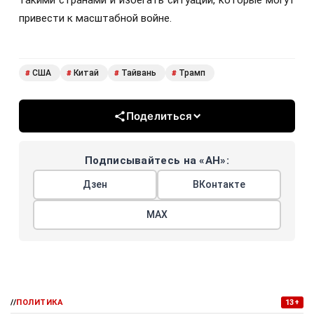
такими странами и избегать ситуаций, которые могут
привести к масштабной войне.
США
Китай
Тайвань
Трамп
#
#
#
#
Поделиться
Подписывайтесь на «АН»:
Дзен
ВКонтакте
МАХ
//
ПОЛИТИКА
13+