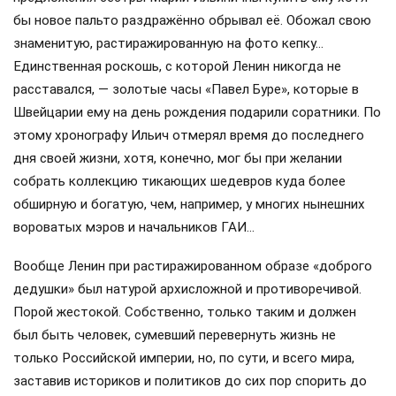
бы новое пальто раздражённо обрывал её. Обожал свою
знаменитую, растиражированную на фото кепку…
Единственная роскошь, с которой Ленин никогда не
расставался, — золотые часы «Павел Буре», которые в
Швейцарии ему на день рождения подарили соратники. По
этому хронографу Ильич отмерял время до последнего
дня своей жизни, хотя, конечно, мог бы при желании
собрать коллекцию тикающих шедевров куда более
обширную и богатую, чем, например, у многих нынешних
вороватых мэров и начальников ГАИ…
Вообще Ленин при растиражированном образе «доброго
дедушки» был натурой архисложной и противоречивой.
Порой жестокой. Собственно, только таким и должен
был быть человек, сумевший перевернуть жизнь не
только Российской империи, но, по сути, и всего мира,
заставив историков и политиков до сих пор спорить до