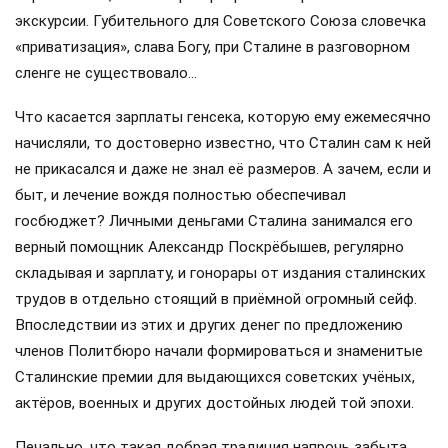
экскурсии. Губительного для Советского Союза словечка
«приватизация», слава Богу, при Сталине в разговорном
сленге не существовало…
Что касается зарплаты генсека, которую ему ежемесячно
начисляли, то достоверно известно, что Сталин сам к ней
не прикасался и даже не знал её размеров. А зачем, если и
быт, и лечение вождя полностью обеспечивал
госбюджет? Личными деньгами Сталина занимался его
верный помощник Александр Поскрёбышев, регулярно
складывая и зарплату, и гонорары от издания сталинских
трудов в отдельно стоящий в приёмной огромный сейф.
Впоследствии из этих и других денег по предложению
членов Политбюро начали формироваться и знаменитые
Сталинские премии для выдающихся советских учёных,
актёров, военных и других достойных людей той эпохи.
Печально, что такая добрая традиция напрочь забыта