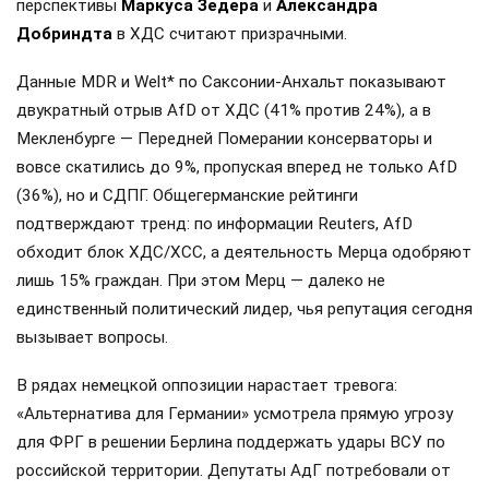
перспективы
Маркуса Зедера
и
Александра
Добриндта
в ХДС считают призрачными.
Данные MDR и Welt* по Саксонии-Анхальт показывают
двукратный отрыв AfD от ХДС (41% против 24%), а в
Мекленбурге — Передней Померании консерваторы и
вовсе скатились до 9%, пропуская вперед не только AfD
(36%), но и СДПГ. Общегерманские рейтинги
подтверждают тренд: по информации Reuters, AfD
обходит блок ХДС/ХСС, а деятельность Мерца одобряют
лишь 15% граждан. При этом Мерц — далеко не
единственный политический лидер, чья репутация сегодня
вызывает вопросы.
В рядах немецкой оппозиции нарастает тревога:
«Альтернатива для Германии» усмотрела прямую угрозу
для ФРГ в решении Берлина поддержать удары ВСУ по
российской территории. Депутаты АдГ потребовали от