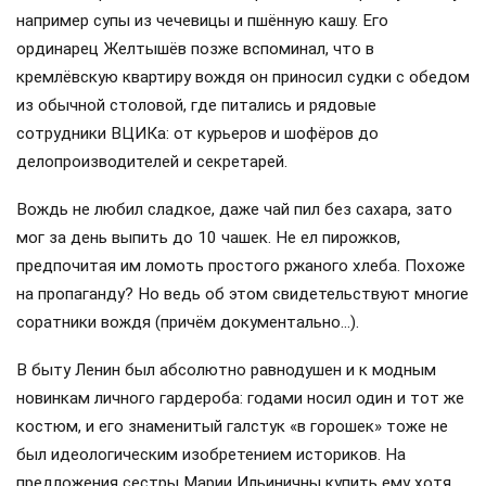
например супы из чечевицы и пшённую кашу. Его
ординарец Желтышёв позже вспоминал, что в
кремлёвскую квартиру вождя он приносил судки с обедом
из обычной столовой, где питались и рядовые
сотрудники ВЦИКа: от курьеров и шофёров до
делопроизводителей и секретарей.
Вождь не любил сладкое, даже чай пил без сахара, зато
мог за день выпить до 10 чашек. Не ел пирожков,
предпочитая им ломоть простого ржаного хлеба. Похоже
на пропаганду? Но ведь об этом свидетельствуют многие
соратники вождя (причём документально…).
В быту Ленин был абсолютно равнодушен и к модным
новинкам личного гардероба: годами носил один и тот же
костюм, и его знаменитый галстук «в горошек» тоже не
был идеологическим изобретением историков. На
предложения сестры Марии Ильиничны купить ему хотя