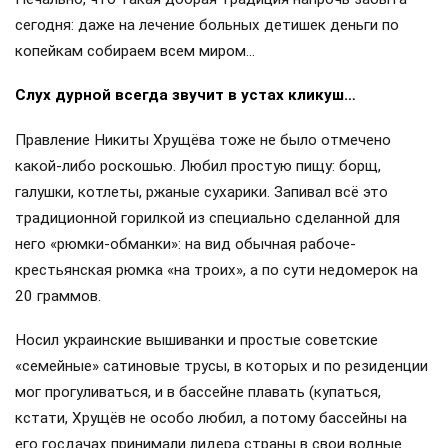
сегодня: даже на лечение больных детишек деньги по
копейкам собираем всем миром…
Слух дурной всегда звучит в устах кликуш…
Правление Никиты Хрущёва тоже не было отмечено
какой-либо роскошью. Любил простую пищу: борщ,
галушки, котлеты, ржаные сухарики. Запивал всё это
традиционной горилкой из специально сделанной для
него «рюмки-обманки»: на вид обычная рабоче-
крестьянская рюмка «на троих», а по сути недомерок на
20 граммов.
Носил украинские вышиванки и простые советские
«семейные» сатиновые трусы, в которых и по резиденции
мог прогуливаться, и в бассейне плавать (купаться,
кстати, Хрущёв не особо любил, а потому бассейны на
его госдачах принимали лидера страны в свои водные