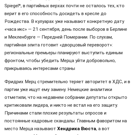
Spiegel*, в партийных верхах почти не осталось тех, кто
верит в его способность досидеть в кресле до
Рождества. В кулуарах уже называют конкретную дату
«часа икс» — 21 сентября, день после выборов в Берлине
и Мекленбурге — Передней Померании. По слухам,
партийная элита готовит «дворцовый переворот»:
региональные премьеры планируют выступить единым
фронтом, чтобы убедить Мерца уйти добровольно,
прикрываясь интересами страны
Фридрих Мерц стремительно теряет авторитет в ХДС, и в
партии уже ищут ему замену. Немецкие аналитики
отметили, что на недавнем собрании депутаты открыто
критиковали лидера, и никто не встал на его защиту.
Причинами стали плохие результаты опросов и
постоянные кадровые скандалы. Главным фаворитом на
место Мерца называют
Хендрика Вюста
, а вот