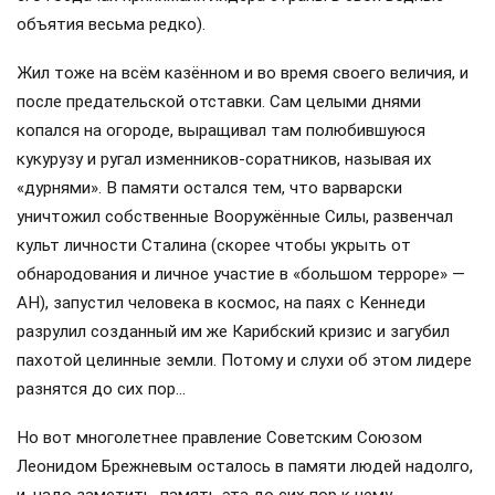
объятия весьма редко).
Жил тоже на всём казённом и во время своего величия, и
после предательской отставки. Сам целыми днями
копался на огороде, выращивал там полюбившуюся
кукурузу и ругал изменников-соратников, называя их
«дурнями». В памяти остался тем, что варварски
уничтожил собственные Вооружённые Силы, развенчал
культ личности Сталина (скорее чтобы укрыть от
обнародования и личное участие в «большом терроре» —
АН), запустил человека в космос, на паях с Кеннеди
разрулил созданный им же Карибский кризис и загубил
пахотой целинные земли. Потому и слухи об этом лидере
разнятся до сих пор…
Но вот многолетнее правление Советским Союзом
Леонидом Брежневым осталось в памяти людей надолго,