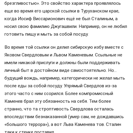
брезгливостью». Это свойство характера проявлялось
еще во время его царской ссылки в Туруханском крае,
когда Иосиф Виссарионович ещё не был Сталиным, а
носил свою фамилию Джугашвили. Например, он не любил
готовить пищу и мыть за собой посуду.
Во время той ссылки он делил сибирскую избу вместе с
Яковом Свердловым и Львом Каменевым. Ссыльные не
имели никакой прислуги и должны были поддерживать
личный быт в достойном виде самостоятельно. Но…
будущий вождь, например, категорически не желал мыть
после еды за собой посуду. Упрямый Свердлов из-за
этого часто с ним ссорился. Более компромиссный
Каменев брал эту обязанность на себя. Тем более
странно, что та строптивость Свердлова осталась
впоследствии безнаказанной (умер сам, не дождавшись
«большого террора»), а вот Льва Каменева тов. Сталин
таки к стенке поставил…