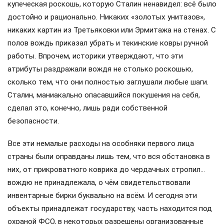
купеческая роскошь, которую Сталин ненавидел: всё было
достойно и рационально. Никаких «золотых унитазов»,
никаких картин из Третьяковки или Эрмитажа на стенах. С
полов вождь приказал убрать и текинские ковры ручной
работы. Впрочем, историки утверждают, что эти
атрибуты раздражали вождя не столько роскошью,
сколько тем, что они полностью заглушали любые шаги.
Сталин, маниакально опасавшийся покушения на себя,
сделал это, конечно, лишь ради собственной
безопасности.
Все эти немалые расходы на особняки первого лица
страны были оправданы лишь тем, что вся обстановка в
них, от прикроватного коврика до чердачных стропил…
вождю не принадлежала, о чём свидетельствовали
инвентарные бирки буквально на всём. И сегодня эти
объекты принадлежат государству, часть находится под
охраной ФСО, в некоторых разрешены организованные