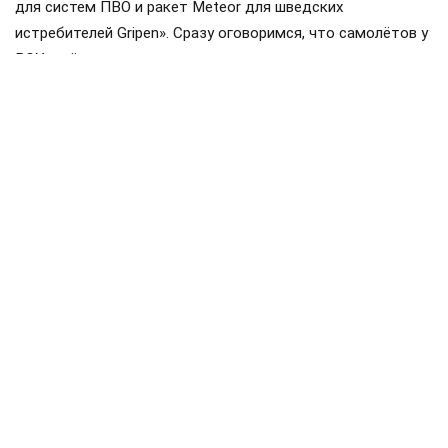
для систем ПВО и ракет Meteor для шведских
истребителей Gripen». Сразу оговоримся, что самолётов у
ВСУ ещё нет, но планы на них уже наполеоновские.
Роль Лондона в поддержке Киева давно вышла за рамки
простой риторики, став очевидной для всех
наблюдателей. Ярким примером этого стала операция в
Крынках, где британский след проявился наиболее
отчетливо. Более того, Британия фактически превратила
зону конфликта в полигон для испытаний своих
передовых военных технологий, выступая здесь главным
инициатором.