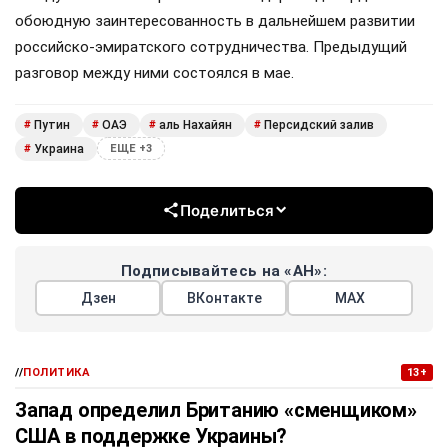
обоюдную заинтересованность в дальнейшем развитии
российско-эмиратского сотрудничества. Предыдущий
разговор между ними состоялся в мае.
Путин
ОАЭ
аль Нахайян
Персидский залив
#
#
#
#
Украина
#
ЕЩЕ +3
Поделиться
Подписывайтесь на «АН»:
Дзен
ВКонтакте
МАХ
//
ПОЛИТИКА
13+
Запад определил Британию «сменщиком»
США в поддержке Украины?