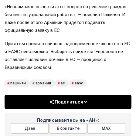
«Невозможно вывести этот вопрос на решение граждан
без институциональной работы», — пояснил Пашинян. И
даже после этого Армении придётся подавать
официальную заявку в ЕС.
При этом премьер признал: одновременное членство в ЕС
и ЕАЭС невозможно. Выбирать придётся. Евросоюз не
оставляет иллюзий: хочешь в ЕС — прощайся с
Евразийским союзом.
пашинян
армения
ес
еаэс
#
#
#
#
Поделиться
Подписывайтесь на «АН»:
Дзен
ВКонтакте
МАХ