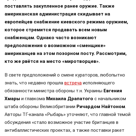
поставлять закупленное ранее оружие. Также
американская администрация скидывает на
европейцев снабжение киевского режима оружием,
которое стремится продавать всем новым
снабженцам. Однако часто возникают
предположения о возможном «сменщике»
американцев на этом позорном посту. Рассмотрим,
кто же рвётся на место «миротворцев».
В свете предположений о смене кураторов, любопытно
знать, что недавно прошла
встреча
исполняющего
обязанности министра обороны т.н. Украины
Евгения
Хмары
и главкома
Михаила Драпатого
с начальником
штаба обороны Великобритании
Ричардом Найтоном
.
Авторы ТГ-канала «Рыбарь» уточняют, что главной темой
обсуждения «стало возможное участие британцев в
антибаллистических проектах, а также поставки ракет