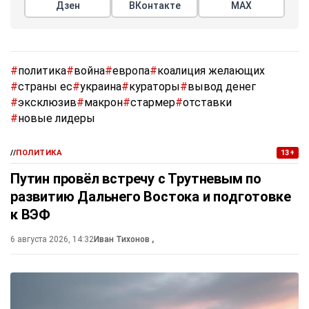
Дзен
ВКонтакте
МАХ
#
политика
#
война
#
европа
#
коалиция желающих
#
страны ес
#
украина
#
кураторы
#
вывод денег
#
эксклюзив
#
макрон
#
стармер
#
отставки
#
новые лидеры
//
ПОЛИТИКА
13+
Путин провёл встречу с Трутневым по
развитию Дальнего Востока и подготовке
к ВЭФ
6 августа 2026, 14:32
Иван Тихонов
,