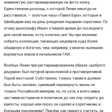
знаменитую, растиражированную на фото кепку…
Единственная роскошь, с которой Ленин никогда не
расставался, — золотые часы «Павел Буре», которые в
Швейцарии ему на день рождения подарили соратники. По
этому хронографу Ильич отмерял время до последнего
дня своей жизни, хотя, конечно, мог бы при желании
собрать коллекцию тикающих шедевров куда более
обширную и богатую, чем, например, у многих нынешних
вороватых мэров и начальников ГАИ…
Вообще Ленин при растиражированном образе «доброго
дедушки» был натурой архисложной и противоречивой.
Порой жестокой. Собственно, только таким и должен
был быть человек, сумевший перевернуть жизнь не
только Российской империи, но, по сути, и всего мира,
заставив историков и политиков до сих пор спорить до
хрипоты: хорошо или плохо он сделал и соратникам, и
будущим поколениям? Причём, как принято считать, за