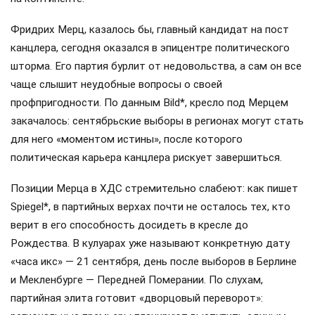
Фридрих Мерц, казалось бы, главный кандидат на пост
канцлера, сегодня оказался в эпицентре политического
шторма. Его партия бурлит от недовольства, а сам он все
чаще слышит неудобные вопросы о своей
профпригодности. По данным Bild*, кресло под Мерцем
закачалось: сентябрьские выборы в регионах могут стать
для него «моментом истины», после которого
политическая карьера канцлера рискует завершиться.
Позиции Мерца в ХДС стремительно слабеют: как пишет
Spiegel*, в партийных верхах почти не осталось тех, кто
верит в его способность досидеть в кресле до
Рождества. В кулуарах уже называют конкретную дату
«часа икс» — 21 сентября, день после выборов в Берлине
и Мекленбурге — Передней Померании. По слухам,
партийная элита готовит «дворцовый переворот»: