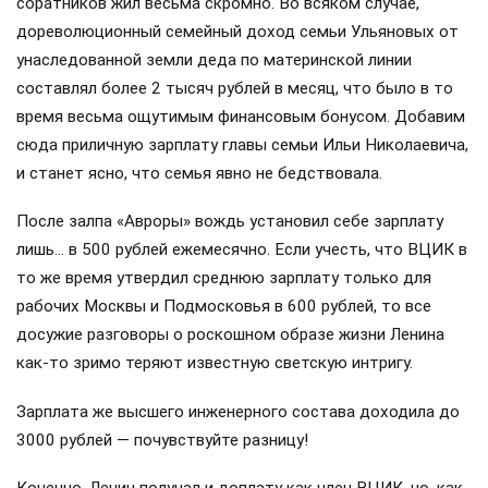
соратников жил весьма скромно. Во всяком случае,
дореволюционный семейный доход семьи Ульяновых от
унаследованной земли деда по материнской линии
составлял более 2 тысяч рублей в месяц, что было в то
время весьма ощутимым финансовым бонусом. Добавим
сюда приличную зарплату главы семьи Ильи Николаевича,
и станет ясно, что семья явно не бедствовала.
После залпа «Авроры» вождь установил себе зарплату
лишь… в 500 рублей ежемесячно. Если учесть, что ВЦИК в
то же время утвердил среднюю зарплату только для
рабочих Москвы и Подмосковья в 600 рублей, то все
досужие разговоры о роскошном образе жизни Ленина
как-то зримо теряют известную светскую интригу.
Зарплата же высшего инженерного состава доходила до
3000 рублей — почувствуйте разницу!
Конечно, Ленин получал и доплату как член ВЦИК, но, как