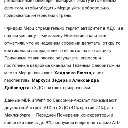
региональные премьеры планируют выступить единым
фронтом, чтобы убедить Мерца уйти добровольно,
прикрываясь интересами страны.
Фридрих Мерц стремительно теряет авторитет в ХДС, и в
партии уже ищут ему замену. Немецкие аналитики
отметили, что на недавнем собрании депутаты открыто
критиковали лидера, и никто не встал на его защиту.
Причинами стали плохие результаты опросов и
постоянные кадровые скандалы. Главным фаворитом на
место Мерца называют
Хендрика Вюста
, а вот
перспективы
Маркуса Зедера
и
Александра
Добриндта
в ХДС считают призрачными.
Данные MDR и Welt* по Саксонии-Анхальт показывают
двукратный отрыв AfD от ХДС (41% против 24%), а в
Мекленбурге — Передней Померании консерваторы и
вовсе скатились до 9%, пропуская вперед не только AfD