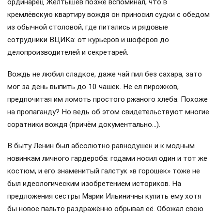
ординарец Желтышёв позже вспоминал, что в
кремлёвскую квартиру вождя он приносил судки с обедом
из обычной столовой, где питались и рядовые
сотрудники ВЦИКа: от курьеров и шофёров до
делопроизводителей и секретарей.
Вождь не любил сладкое, даже чай пил без сахара, зато
мог за день выпить до 10 чашек. Не ел пирожков,
предпочитая им ломоть простого ржаного хлеба. Похоже
на пропаганду? Но ведь об этом свидетельствуют многие
соратники вождя (причём документально…).
В быту Ленин был абсолютно равнодушен и к модным
новинкам личного гардероба: годами носил один и тот же
костюм, и его знаменитый галстук «в горошек» тоже не
был идеологическим изобретением историков. На
предложения сестры Марии Ильиничны купить ему хотя
бы новое пальто раздражённо обрывал её. Обожал свою