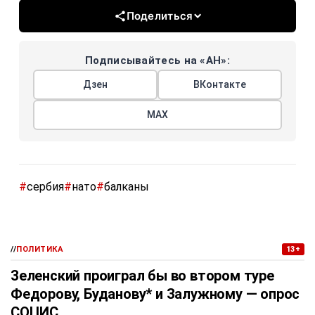
Поделиться
Подписывайтесь на «АН»:
Дзен
ВКонтакте
МАХ
#
сербия
#
нато
#
балканы
//
ПОЛИТИКА
13+
Зеленский проиграл бы во втором туре
Федорову, Буданову* и Залужному — опрос
СОЦИС