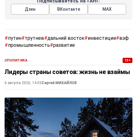
Подписывайтесь на «АН»:
Дзен
ВКонтакте
МАХ
#
путин
#
трутнев
#
дальний восток
#
инвестиции
#
вэф
#
промышленность
#
развитие
//
ПОЛИТИКА
13+
Лидеры страны советов: жизнь не взаймы
6 августа 2026, 14:03
Сергей МИХАЙЛОВ