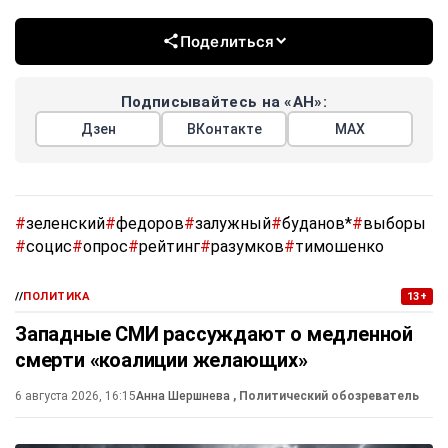
Поделиться
Подписывайтесь на «АН»:
Дзен
ВКонтакте
МАХ
#
зеленский
#
федоров
#
залужный
#
буданов*
#
выборы
#
социс
#
опрос
#
рейтинг
#
разумков
#
тимошенко
//
ПОЛИТИКА
13+
Западные СМИ рассуждают о медленной
смерти «коалиции желающих»
6 августа 2026, 16:15
Анна Шершнева
, Политический обозреватель