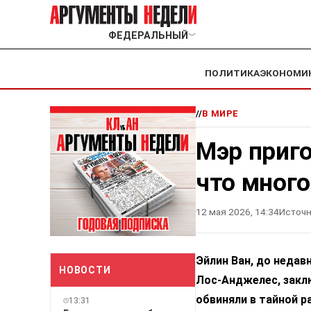
ФЕДЕРАЛЬНЫЙ
﹀
ПОЛИТИКА
ЭКОНОМИ
//
В МИРЕ
Мэр приг
что много
12 мая 2026, 14:34
Источн
Эйлин Ван, до недав
НОВОСТИ
Лос-Анджелес, заклю
обвиняли в тайной р
13:31