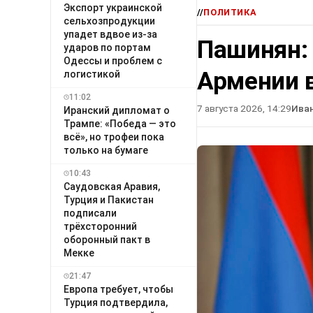
Экспорт украинской
//
ПОЛИТИКА
сельхозпродукции
упадет вдвое из-за
Пашинян:
ударов по портам
Одессы и проблем с
Армении в
логистикой
11:02
7 августа 2026, 14:29
Ива
Иранский дипломат о
Трампе: «Победа — это
всё», но трофеи пока
только на бумаге
10:43
Саудовская Аравия,
Турция и Пакистан
подписали
трёхсторонний
оборонный пакт в
Мекке
21:47
Европа требует, чтобы
Турция подтвердила,