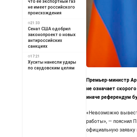
что ее экспортный газ
не имеет российского
происхождения
21:33
Сенат США одобрил
законопроект о новых
антироссийских
санкциях
17:21
Хуситы нанесли удары
по саудовским целям
Премьер-министр Арм
не означает скорого
иначе референдум б
«Невозможно вывести
работы», — пояснил 
официальную заявку 