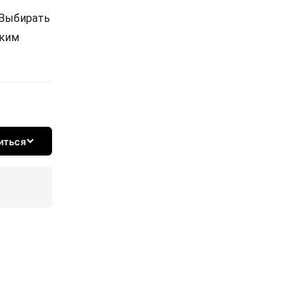
 Выбирать
ским
иться