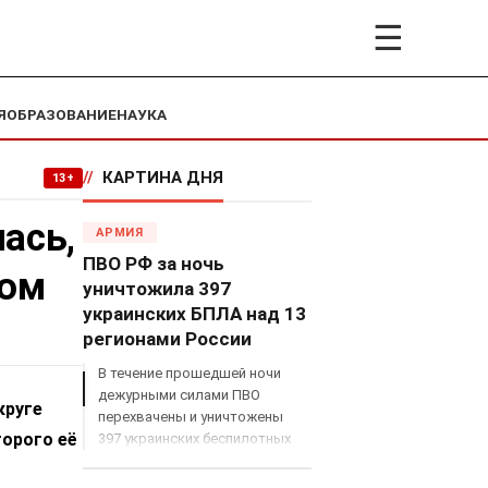
☰
Я
ОБРАЗОВАНИЕ
НАУКА
//
КАРТИНА ДНЯ
13+
ась,
АРМИЯ
ПВО РФ за ночь
том
уничтожила 397
украинских БПЛА над 13
регионами России
В течение прошедшей ночи
дежурными силами ПВО
круге
перехвачены и уничтожены
торого её
397 украинских беспилотных
летательных аппаратов
самолетного типа над