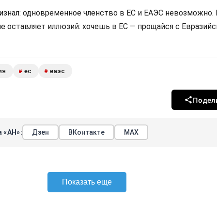
изнал: одновременное членство в ЕС и ЕАЭС невозможно.
не оставляет иллюзий: хочешь в ЕС — прощайся с Евразий
ия
ес
еаэс
#
#
Подел
 «АН»:
Дзен
ВКонтакте
МАХ
Показать еще