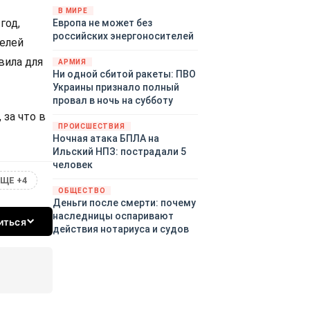
территориями Белгородской,
В МИРЕ
год,
Европа не может без
Брянской, Воронежской,
российских энергоносителей
Курской, Липецкой,
елей
Орловской, Пензенской,
вила для
АРМИЯ
Ростовской, Рязанской,
Ни одной сбитой ракеты: ПВО
Самарской, Саратовской,
Украины признало полный
Тамбовской, Тульской
провал в ночь на субботу
областей, Краснодарского
за что в
края, Республики Крым и над
ПРОИСШЕСТВИЯ
акваторией Азовского моря.
Ночная атака БПЛА на
Ильский НПЗ: пострадали 5
человек
ЩЕ +4
ОБЩЕСТВО
Деньги после смерти: почему
наследницы оспаривают
иться
действия нотариуса и судов