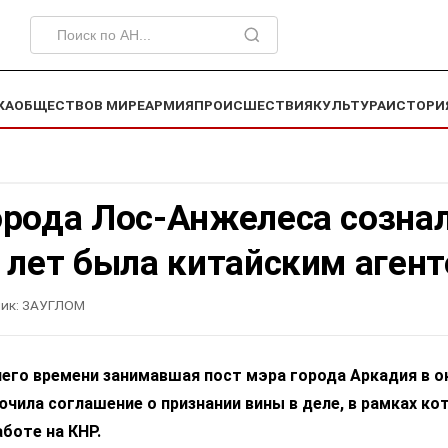
КА
ОБЩЕСТВО
В МИРЕ
АРМИЯ
ПРОИСШЕСТВИЯ
КУЛЬТУРА
ИСТОРИ
орода Лос-Анжелеса сознал
 лет была китайским аген
ик:
ЗАУГЛОМ
него времени занимавшая пост мэра города Аркадия в о
чила соглашение о признании вины в деле, в рамках ко
аботе на КНР.