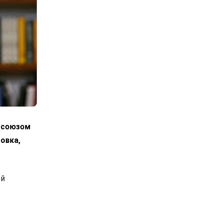
росоюзом
овка,
ой