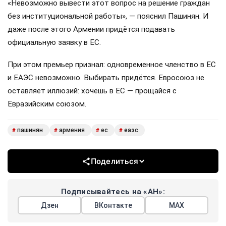
«Невозможно вывести этот вопрос на решение граждан
без институциональной работы», — пояснил Пашинян. И
даже после этого Армении придётся подавать
официальную заявку в ЕС.
При этом премьер признал: одновременное членство в ЕС
и ЕАЭС невозможно. Выбирать придётся. Евросоюз не
оставляет иллюзий: хочешь в ЕС — прощайся с
Евразийским союзом.
пашинян
армения
ес
еаэс
#
#
#
#
Поделиться
Подписывайтесь на «АН»:
Дзен
ВКонтакте
МАХ