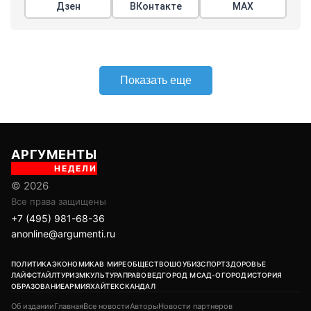
Дзен
ВКонтакте
МАХ
Показать еще
АРГУМЕНТЫ
НЕДЕЛИ
© 2026
Все права защищены
+7 (495) 981-68-36
anonline@argumenti.ru
ПОЛИТИКА
ЭКОНОМИКА
В МИРЕ
ОБЩЕСТВО
ШОУБИЗ
СПОРТ
ЗДОРОВЬЕ
ЛАЙФСТАЙЛ
ТУРИЗМ
КУЛЬТУРА
ПРАВОВЕД
ГОРОД М
САД-ОГОРОД
ИСТОРИЯ
ОБРАЗОВАНИЕ
АРМИЯ
ХАЙТЕК
СКАНДАЛ
Об издании
Главная
Все новости
Авторы
Новости партнеров