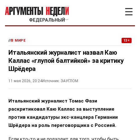
☰
ФЕДЕРАЛЬНЫЙ
﹀
//
В МИРЕ
13+
Итальянский журналист назвал Каю
Каллас «глупой балтийкой» за критику
Шрёдера
11 мая 2026, 20:24
Источник:
ЗАУГЛОМ
Итальянский журналист Томас Фази
раскритиковал Каю Каллас за выступление
против кандидатуры экс-канцлера Германии
Шрёдера на роль переговорщика с Россией.
Если кто-то и не подходит для того, чтобы быть