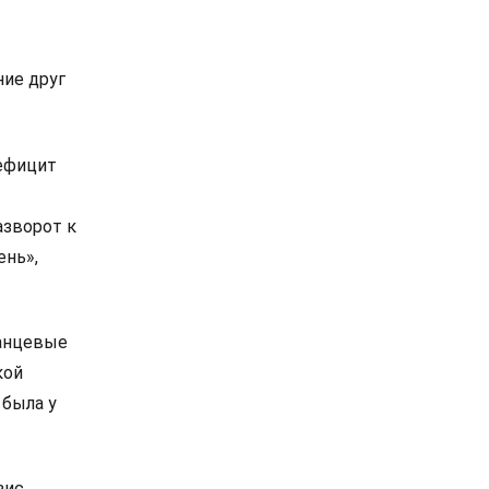
ие друг
дефицит
азворот к
ень»,
ланцевые
кой
 была у
зис