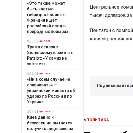
«Это также может
Центральное кома
быть частью
гибридной войны»:
тысяч долларов за
Франция ищет
российский след в
Пентагон с помпой
природных пожарах
копией российског
05.08
НОВОЕ
Трамп отказал
Зеленскому в ракетах
Patriot: «У самих не
хватает»
05.08
НОВОЕ
«Ни в коем случае не
сравнивать» —
Подписывайтесь
украинский министр об
ударах по России и по
Украине
04.08
НОВОЕ
Киев давно и
//
ПОЛИТИКА
безуспешно пытается
получить лицензию на