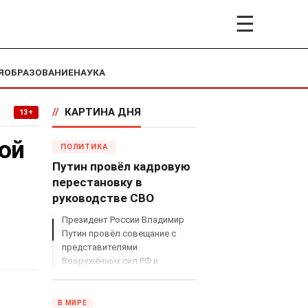
☰
Я
ОБРАЗОВАНИЕ
НАУКА
//
КАРТИНА ДНЯ
13+
ой
ПОЛИТИКА
Путин провёл кадровую
перестановку в
руководстве СВО
Президент России Владимир
Путин провёл совещание с
представителями
Вооружённых сил РФ и
объявил о серьёзных
кадровых изменениях в
руководстве спецоперацией.
В МИРЕ