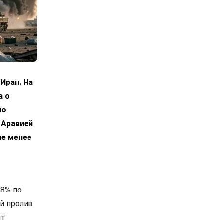
Иран. На
а о
по
 Аравией
не менее
 8% по
й пролив
ит