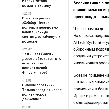
Италия устала
беспилотника с п
кормить Украину
заявлением: «Аме
22:35
превосходством».
Иранская ракета
«Хейбар Шекан»
получила передовую
Что на самом деле
навигационную
На снимке, предпо
систему, устойчивую к
помехам
Attack System) — 
оборонным подрядч
21:47
Защищает банки и
создании устройст
дорого обходится: кто
инжиниринга росси
возглавляет
казахстанский
финрегулятор?
Боевое применени
19:53
LUCAS был анонсир
Бывшие соратники
применили в боев
Трампа создают новое
политическое
Иране в рамках оп
движение?
была сформирована 
19:35