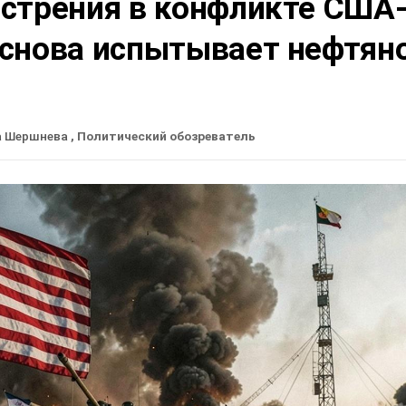
острения в конфликте США
 снова испытывает нефтян
а Шершнева
, Политический обозреватель