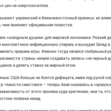
х цен на энергоносители.
ывают украинский и ближневосточный кризисы: их влиян
е, чем признает официальная повестка.
тало «холодным душем» для мировой экономики. Резкий 
 многолетнюю инфляционную спираль и вынудил Запад в
менять правила игры. Именно тогда начался глобальный р
висимости: страны начали создавать запасы «на черный д
щиков и делать ставку на мирный атом.
иные: США больше не боятся дефицита, имея под рукой с
тр тяжести сместился — теперь Азия оказалась в «ормузс
зависимость от этого пролива куда критичнее, чем та, что
стоке полвека назад.
тали наглядным примером того, как даже мимолетный кри