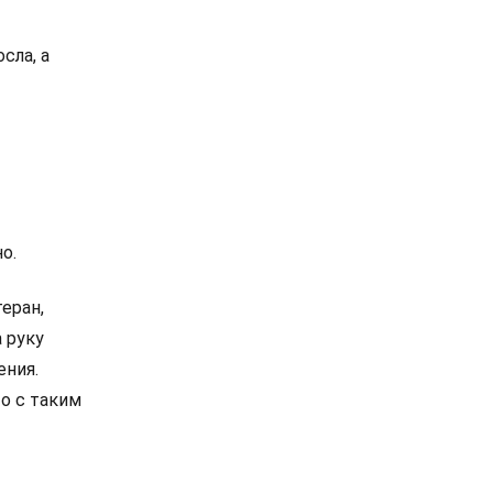
сла, а
о.
еран,
 руку
ения.
то с таким