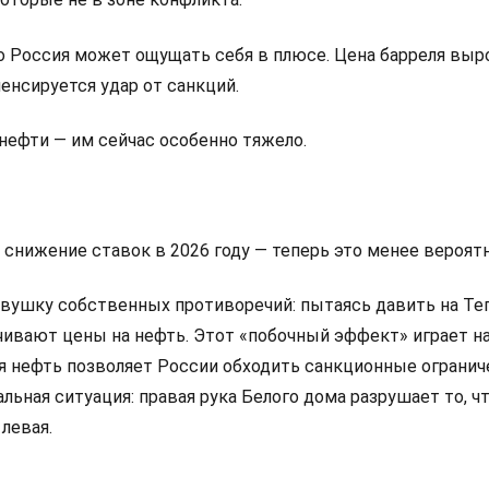
о Россия может ощущать себя в плюсе. Цена барреля выро
енсируется удар от санкций.
нефти — им сейчас особенно тяжело.
на снижение ставок в 2026 году — теперь это менее вероятн
овушку собственных противоречий: пытаясь давить на Тег
ивают цены на нефть. Этот «побочный эффект» играет на
я нефть позволяет России обходить санкционные огранич
льная ситуация: правая рука Белого дома разрушает то, ч
левая.