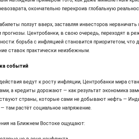
невозврата, окончательно перекроив глобальную реальнос
абилеты ползут вверх, заставляя инвесторов нервничать 
 прогнозы. Центробанки, в свою очередь, переходят в р
ости: борьба с инфляцией становится приоритетом, что 
ие ставок практически неизбежным.
ка событий
ействия ведут к росту инфляции, Центробанки мира ста
ами, а кредиты дорожают — как результат экономика зам
вствуют страны, которые сами не добывают нефть — Инди
 — там растёт социальное напряжение.
ения на Ближнем Востоке ощущают:
оторые не в зоне конфликта.