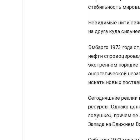
стабильность мировы
Невидимые нити связ
на друга куда сильне
Эмбарго 1973 года с
нефти спровоцировал
экстренном порядке 
энергетической неза
искать новых постав
Сегодняшние реалии 
ресурсы. Однако цен
ловушке», причем ее 
Запада на Ближнем Во
События 1973 года с