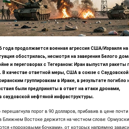
6 года продолжается военная агрессия США/Израиля на 
уация обострилась, несмотря на заверения Белого дом
ойне и переговорах с Тегераном: Иран выпустил ракеты 
 В качестве ответной меры, США в союзе с Саудовской
оиранским группировкам в Ираке, в результате погибло 
йствия были предприняты в ответ на атаки дронами,
в саудовской нефтяной инфраструктуры.
 перешагнула порог в 90 долларов, прибавив в цене почти
на Ближнем Востоке держится на честном слове: Ормузски
ются «пороховыми бочками», от которых напрямую завис