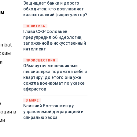
Защищает банки и дорого
обходится: кто возглавляет
им
казахстанский финрегулятор?
ПОЛИТИКА
Глава СЖР Соловьёв
предупредил об идеологии,
заложенной в искусственный
ombat
интеллект
нским
ПРОИСШЕСТВИЯ
и
Обманутая мошенниками
пенсионерка подожгла себя и
квартиру: до этого она уже
сожгла военкомат по указке
аферистов
В МИРЕ
е
Ближний Восток между
люции в
управляемой деградацией и
спиралью хаоса
ми