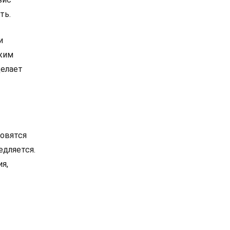
ть.
и
ежим
делает
новятся
едляется.
я,