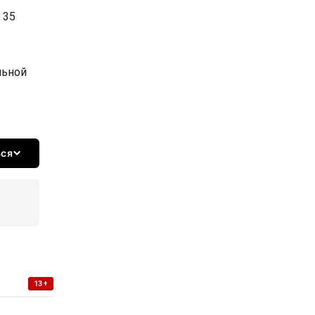
 35
льной
ься
13+