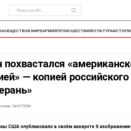
КА
ОБЩЕСТВО
В МИРЕ
АРМИЯ
ПРОИСШЕСТВИЯ
КУЛЬТУРА
ИСТОРИ
н похвастался «американск
ией» — копией российского
Герань»
очник:
ЗАУГЛОМ
ны США опубликовало в своём аккаунте X изображение