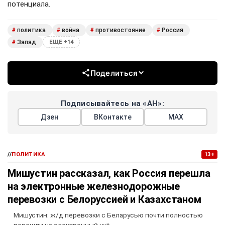
потенциала.
политика
война
противостояние
Россия
#
#
#
#
Запад
#
ЕЩЕ +14
Поделиться
Подписывайтесь на «АН»:
Дзен
ВКонтакте
МАХ
//
ПОЛИТИКА
13+
Мишустин рассказал, как Россия перешла
на электронные железнодорожные
перевозки с Белоруссией и Казахстаном
Мишустин: ж/д перевозки с Беларусью почти полностью
перешли на электронный учё