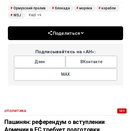
Ормузский пролив
блокада
моряки
корабли
#
#
#
#
WSJ
#
ЕЩЕ +5
Поделиться
Подписывайтесь на «АН»:
Дзен
ВКонтакте
МАХ
//
ПОЛИТИКА
13+
Пашинян: референдум о вступлении
Армении в ЕС требует подготовки