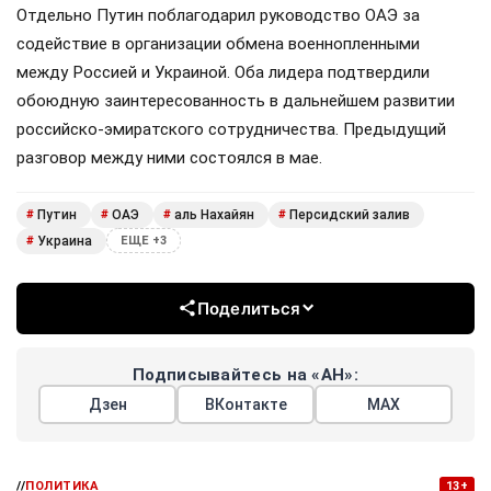
Отдельно Путин поблагодарил руководство ОАЭ за
содействие в организации обмена военнопленными
между Россией и Украиной. Оба лидера подтвердили
обоюдную заинтересованность в дальнейшем развитии
российско-эмиратского сотрудничества. Предыдущий
разговор между ними состоялся в мае.
Путин
ОАЭ
аль Нахайян
Персидский залив
#
#
#
#
Украина
#
ЕЩЕ +3
Поделиться
Подписывайтесь на «АН»:
Дзен
ВКонтакте
МАХ
//
ПОЛИТИКА
13+