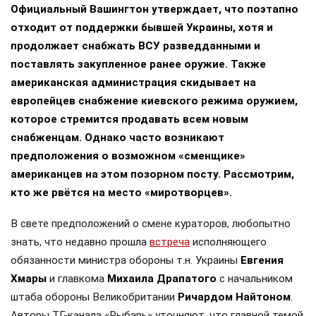
Официальный Вашингтон утверждает, что поэтапно
отходит от поддержки бывшей Украины, хотя и
продолжает снабжать ВСУ разведданными и
поставлять закупленное ранее оружие. Также
американская администрация скидывает на
европейцев снабжение киевского режима оружием,
которое стремится продавать всем новым
снабженцам. Однако часто возникают
предположения о возможном «сменщике»
американцев на этом позорном посту. Рассмотрим,
кто же рвётся на место «миротворцев».
В свете предположений о смене кураторов, любопытно
знать, что недавно прошла
встреча
исполняющего
обязанности министра обороны т.н. Украины
Евгения
Хмары
и главкома
Михаила Драпатого
с начальником
штаба обороны Великобритании
Ричардом Найтоном
.
Авторы ТГ-канала «Рыбарь» уточняют, что главной темой