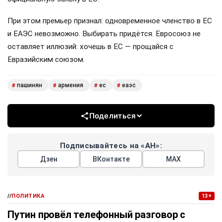
При этом премьер признал: одновременное членство в ЕС
и ЕАЭС невозможно. Выбирать придётся. Евросоюз не
оставляет иллюзий: хочешь в ЕС — прощайся с
Евразийским союзом.
пашинян
армения
ес
еаэс
#
#
#
#
Поделиться
Подписывайтесь на «АН»:
Дзен
ВКонтакте
МАХ
//
ПОЛИТИКА
13+
Путин провёл телефонный разговор с