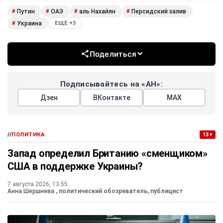
Путин
ОАЭ
аль Нахайян
Персидский залив
#
#
#
#
Украина
#
ЕЩЕ +3
Поделиться
Подписывайтесь на «АН»:
Дзен
ВКонтакте
МАХ
//
ПОЛИТИКА
13+
Запад определил Британию «сменщиком»
США в поддержке Украины?
7 августа 2026, 13:55
Анна Шершнева
, политический обозреватель, публицист