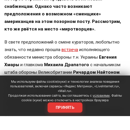
снабженцам. Однако часто возникают
предположения о возможном «сменщике»
американцев на этом позорном посту. Рассмотрим,
кто же рвётся на место «миротворцев».
В свете предположений о смене кураторов, любопытно
знать, что недавно прошла
встреча
исполняющего
обязанности министра обороны т.н. Украины
Евгения
Хмары
и главкома
Михаила Драпатого
с начальником
штаба обороны Великобритании
Ричардом Найтоном
.
Авторы ТГ-канала «Рыбарь» уточняют, что главной темой
Мы используем файлы cookie(куки) и технологии анализа поведения
пользователей, включая сервисы «Яндекс Метрика», «LiveInternet.ru»,
обсуждения «стало возможное участие британцев в
«Mail.ru».
антибаллистических проектах, а также поставки ракет
Продолжая использование сайта, вы соглашаетесь с
условиями
. Файлы
cookie (куки) можно отключить в настройках браузера
для систем ПВО и ракет Meteor для шведских
ПРИНЯТЬ
истребителей Gripen». Сразу оговоримся, что самолётов у
ВСУ ещё нет, но планы на них уже наполеоновские.