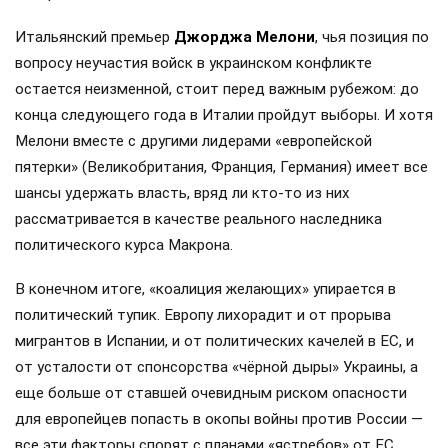
Итальянский премьер
Джорджа Мелони
, чья позиция по
вопросу неучастия войск в украинском конфликте
остается неизменной, стоит перед важным рубежом: до
конца следующего года в Италии пройдут выборы. И хотя
Мелони вместе с другими лидерами «европейской
пятерки» (Великобритания, Франция, Германия) имеет все
шансы удержать власть, вряд ли кто-то из них
рассматривается в качестве реального наследника
политического курса Макрона.
В конечном итоге, «коалиция желающих» упирается в
политический тупик. Европу лихорадит и от прорыва
мигрантов в Испании, и от политических качелей в ЕС, и
от усталости от спонсорства «чёрной дыры» Украины, а
еще больше от ставшей очевидным риском опасности
для европейцев попасть в окопы войны против России —
все эти факторы спорят с планами «ястребов» от ЕС.