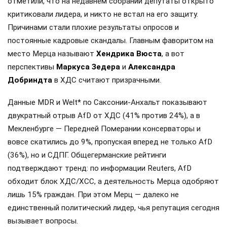
отметили, что на недавнем собрании депутаты открыто
критиковали лидера, и никто не встал на его защиту.
Причинами стали плохие результаты опросов и
постоянные кадровые скандалы. Главным фаворитом на
место Мерца называют
Хендрика Вюста
, а вот
перспективы
Маркуса Зедера
и
Александра
Добриндта
в ХДС считают призрачными.
Данные MDR и Welt* по Саксонии-Анхальт показывают
двукратный отрыв AfD от ХДС (41% против 24%), а в
Мекленбурге — Передней Померании консерваторы и
вовсе скатились до 9%, пропуская вперед не только AfD
(36%), но и СДПГ. Общегерманские рейтинги
подтверждают тренд: по информации Reuters, AfD
обходит блок ХДС/ХСС, а деятельность Мерца одобряют
лишь 15% граждан. При этом Мерц — далеко не
единственный политический лидер, чья репутация сегодня
вызывает вопросы.