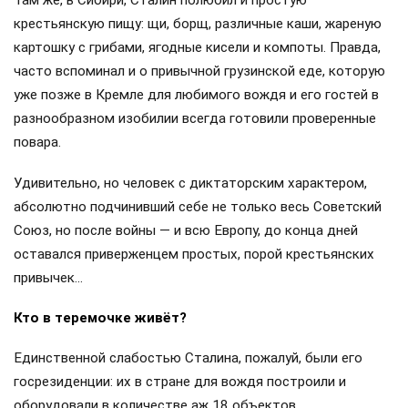
Там же, в Сибири, Сталин полюбил и простую
крестьянскую пищу: щи, борщ, различные каши, жареную
картошку с грибами, ягодные кисели и компоты. Правда,
часто вспоминал и о привычной грузинской еде, которую
уже позже в Кремле для любимого вождя и его гостей в
разнообразном изобилии всегда готовили проверенные
повара.
Удивительно, но человек с диктаторским характером,
абсолютно подчинивший себе не только весь Советский
Союз, но после войны — и всю Европу, до конца дней
оставался приверженцем простых, порой крестьянских
привычек…
Кто в теремочке живёт?
Единственной слабостью Сталина, пожалуй, были его
госрезиденции: их в стране для вождя построили и
оборудовали в количестве аж 18 объектов.