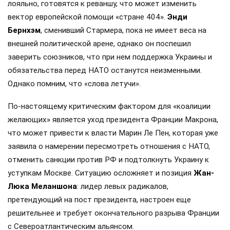
лояльно, готовятся к реваншу, что может изменить
вектор европейской помощи «стране 404».
Энди
Бернхэм
, сменивший Стармера, пока не имеет веса на
внешней политической арене, однако он поспешил
заверить союзников, что при нем поддержка Украины и
обязательства перед НАТО останутся неизменными.
Однако помним, что «слова летучи».
По-настоящему критическим фактором для «коалиции
желающих» является уход президента Франции Макрона,
что может привести к власти Марин Ле Пен, которая уже
заявила о намерении пересмотреть отношения с НАТО,
отменить санкции против РФ и подтолкнуть Украину к
уступкам Москве. Ситуацию осложняет и позиция
Жан-
Люка Меланшона
: лидер левых радикалов,
претендующий на пост президента, настроен еще
решительнее и требует окончательного разрыва Франции
с Североатлантическим альянсом.