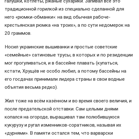
галушки, котлеты, ржаные сухарики. Запивал всё это
традиционной горилкой из специально сделанной для
него «рюмки-обманки»: на вид обычная рабоче-
крестьянская рюмка «на троих», а по сути недомерок на
20 граммов.
Носил украинские вышиванки и простые советские
«семейные» сатиновые трусы, в которых и по резиденции
мог прогуливаться, и в бассейне плавать (купаться,
кстати, Хрущёв не особо любил, а потому бассейны на
его госдачах принимали лидера страны в свои водные
объятия весьма редко).
Жил тоже на всём казённом и во время своего величия, и
после предательской отставки. Сам целыми днями
копался на огороде, выращивал там полюбившуюся
кукурузу и ругал изменников-соратников, называя их
«дурнями». В памяти остался тем, что варварски