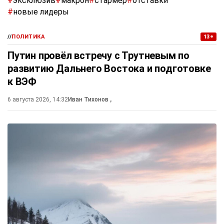
#
эксклюзив
#
макрон
#
стармер
#
отставки
#
новые лидеры
//
ПОЛИТИКА
13+
Путин провёл встречу с Трутневым по
развитию Дальнего Востока и подготовке
к ВЭФ
6 августа 2026, 14:32
Иван Тихонов
,