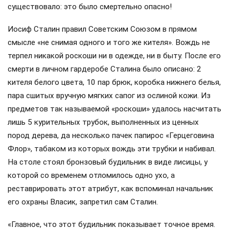
существовало: это было смертельно опасно!
Иосиф Сталин правил Советским Союзом в прямом
смысле «не снимая одного и того же кителя». Вождь не
терпел никакой роскоши ни в одежде, ни в быту. После его
смерти в личном гардеробе Сталина было описано: 2
кителя белого цвета, 10 пар брюк, коробка нижнего белья,
пара сшитых вручную мягких сапог из ослиной кожи. Из
предметов так называемой «роскоши» удалось насчитать
лишь 5 курительных трубок, выполненных из ценных
пород дерева, да несколько пачек папирос «Герцеговина
Флор», табаком из которых вождь эти трубки и набивал.
На столе стоял бронзовый будильник в виде лисицы, у
которой со временем отломилось одно ухо, а
реставрировать этот атрибут, как вспоминал начальник
его охраны Власик, запретил сам Сталин.
«Главное, что этот будильник показывает точное время.