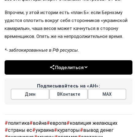
Впрочем, у этой истории есть «план Б»: если Бернхэму
удастся сплотить вокруг себя сторонников «украинской
камарильи», чаша весов может качнуться в сторону
временщиков. Опять же на непродолжительное время.
*- заблокированные в РФ ресурсы.
Поделиться
Подписывайтесь на «АН»:
Дзен
ВКонтакте
МАХ
#
политика
#
война
#
европа
#
коалиция желающих
#
страны ес
#
украина
#
кураторы
#
вывод денег