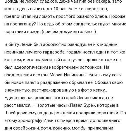
Вождь не любил сладкое, даже чай пил без сахара, зато
мог за день выпить до 10 чашек. Не ел пирожков,
предпочитая им ломоть простого ржаного хлеба. Похоже
на пропаганду? Но ведь об этом свидетельствуют многие
соратники вождя (причём документально…).
В быту Ленин был абсолютно равнодушен и к модным
новинкам личного гардероба: годами носил один и тот же
костюм, и его знаменитый галстук «в горошек» тоже не
был идеологическим изобретением историков. На
предложения сестры Марии Ильиничны купить ему хотя
бы новое пальто раздражённо обрывал её. Обожал свою
знаменитую, растиражированную на фото кепку…
Единственная роскошь, с которой Ленин никогда не
расставался, — золотые часы «Павел Буре», которые в
Швейцарии ему на день рождения подарили соратники. По
этому хронографу Ильич отмерял время до последнего
дня своей жизни, хотя, конечно, мог бы при желании