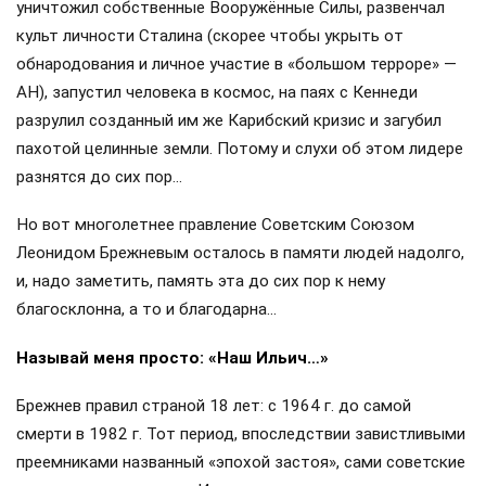
уничтожил собственные Вооружённые Силы, развенчал
культ личности Сталина (скорее чтобы укрыть от
обнародования и личное участие в «большом терроре» —
АН), запустил человека в космос, на паях с Кеннеди
разрулил созданный им же Карибский кризис и загубил
пахотой целинные земли. Потому и слухи об этом лидере
разнятся до сих пор…
Но вот многолетнее правление Советским Союзом
Леонидом Брежневым осталось в памяти людей надолго,
и, надо заметить, память эта до сих пор к нему
благосклонна, а то и благодарна…
Называй меня просто: «Наш Ильич…»
Брежнев правил страной 18 лет: с 1964 г. до самой
смерти в 1982 г. Тот период, впоследствии завистливыми
преемниками названный «эпохой застоя», сами советские