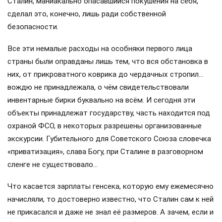
Сталин, маниакально опасавшийся покушения на себя,
сделал это, конечно, лишь ради собственной
безопасности.
Все эти немалые расходы на особняки первого лица
страны были оправданы лишь тем, что вся обстановка в
них, от прикроватного коврика до чердачных стропил…
вождю не принадлежала, о чём свидетельствовали
инвентарные бирки буквально на всём. И сегодня эти
объекты принадлежат государству, часть находится под
охраной ФСО, в некоторых разрешены организованные
экскурсии. Губительного для Советского Союза словечка
«приватизация», слава Богу, при Сталине в разговорном
сленге не существовало…
Что касается зарплаты генсека, которую ему ежемесячно
начисляли, то достоверно известно, что Сталин сам к ней
не прикасался и даже не знал её размеров. А зачем, если и