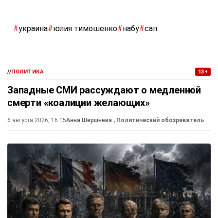
#
украина
#
юлия тимошенко
#
набу
#
сап
//
ПОЛИТИКА
13+
Западные СМИ рассуждают о медленной
смерти «коалиции желающих»
6 августа 2026, 16:15
Анна Шершнева
, Политический обозреватель