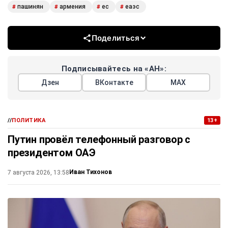
пашинян
армения
ес
еаэс
#
#
#
#
Поделиться
Подписывайтесь на «АН»:
Дзен
ВКонтакте
МАХ
//
ПОЛИТИКА
13+
Путин провёл телефонный разговор с
президентом ОАЭ
Иван Тихонов
7 августа 2026, 13:58