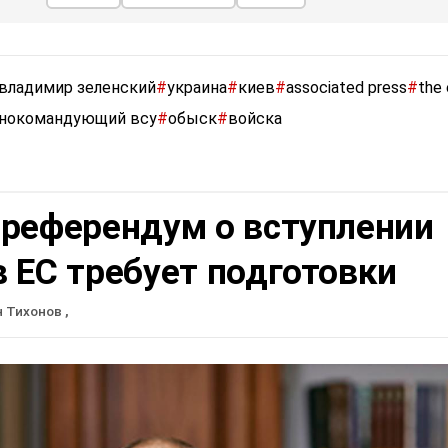
владимир зеленский
#
украина
#
киев
#
associated press
#
the
внокомандующий всу
#
обыск
#
войска
 референдум о вступлении
 ЕС требует подготовки
н Тихонов
,