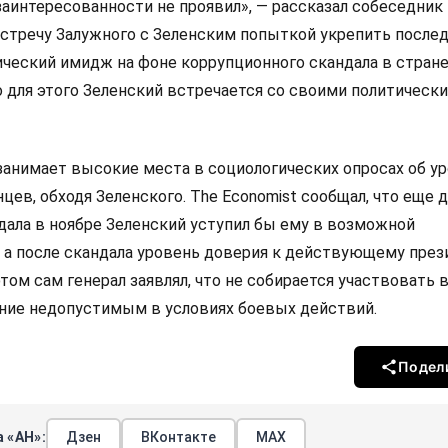
заинтересованности не проявил», — рассказал собеседник 
встречу Залужного с Зеленским попыткой укрепить после
ческий имидж на фоне коррупционного скандала в стране
о для этого Зеленский встречается со своими политическ
занимает высокие места в социологических опросах об у
цев, обходя Зеленского. The Economist сообщал, что еще 
дала в ноябре Зеленский уступил бы ему в возможной
, а после скандала уровень доверия к действующему през
том сам генерал заявлял, что не собирается участвовать 
ение недопустимым в условиях боевых действий.
Подел
 «АН»:
Дзен
ВКонтакте
МАХ