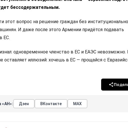
удет бессодержательным.
 этот вопрос на решение граждан без институциональн
Пашинян. И даже после этого Армении придётся подавать
в ЕС.
изнал: одновременное членство в ЕС и ЕАЭС невозможно.
не оставляет иллюзий: хочешь в ЕС — прощайся с Евразий
Подел
 «АН»:
Дзен
ВКонтакте
МАХ