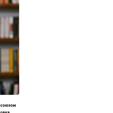
росоюзом
овка,