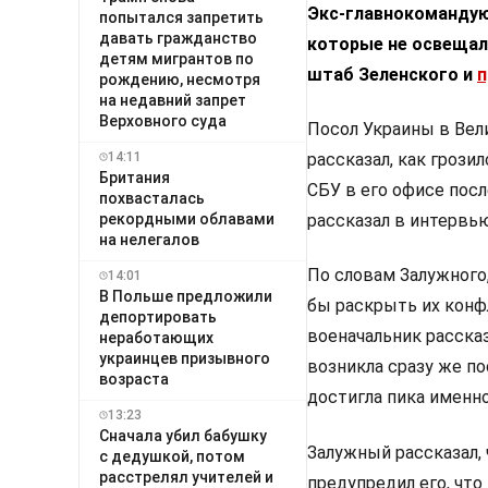
Экс-главнокомандующ
попытался запретить
давать гражданство
которые не освещали
детям мигрантов по
штаб Зеленского и
п
рождению, несмотря
на недавний запрет
Верховного суда
Посол Украины в Вел
14:11
рассказал, как грози
Британия
СБУ в его офисе посл
похвасталась
рекордными облавами
рассказал в интервью 
на нелегалов
По словам Залужного,
14:01
В Польше предложили
бы раскрыть их конф
депортировать
военачальник расска
неработающих
украинцев призывного
возникла сразу же по
возраста
достигла пика именн
13:23
Сначала убил бабушку
Залужный рассказал, 
с дедушкой, потом
расстрелял учителей и
предупредил его, чт