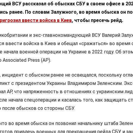
ий ВСУ рассказал об обысках СБУ в своем офисе в 202
сь ранее. По словам Залужного, во время обыска он по
ригрозил ввести войска в Киев
, чтобы пресечь рейд.
икобритании и экс-главнокомандующий ВСУ Валерий Зал
лся ввести войска в Киев и обещал «сражаться» во время
е начала военной операции на Украине в 2022 году. Об это
Associated Press (AP).
 инцидент с обыском ранее не освещался, поскольку огла
ликт с президентом Украины Владимиром Зеленским. Экс
зал AP, что напряженность в отношениях с украинским ли
сле начала спецоперации и касалась того, как защищать ст
о после обысков со стороны СБУ.
что во время обыска он позвонил начальнику штаба Зелен
о готов привлечь военных для прекращения рейда СБУ и з