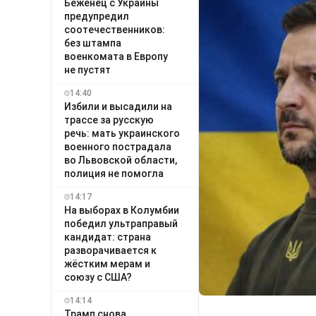
Беженец с Украины
предупредил
соотечественников:
без штампа
военкомата в Европу
не пустят
14:40
Избили и высадили на
трассе за русскую
речь: мать украинского
военного пострадала
во Львовской области,
полиция не помогла
14:17
На выборах в Колумбии
победил ультраправый
кандидат: страна
разворачивается к
жёстким мерам и
союзу с США?
14:14
Трамп снова