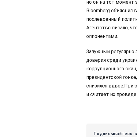
но он на тот момент 
Bloomberg объяснил 
послевоенный полити
Агентство писало, чт
оппонентами.
Залужный регулярно 
доверия среди украин
коррупционного скан
президентской гонке
снизился вдвое.При э
и считает их провед
Подписывайтесь на