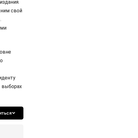
издания.
дним свой
.
ими
ровне
до
иденту
в выборах
иться