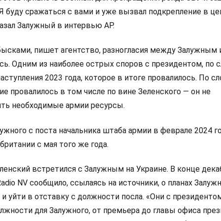
«Я буду сражаться с вами и уже вызвал подкрепление в ц
азал Залужный в интервью AP.
бысками, пишет агентство, разногласия между Залужным 
сь. Одним из наиболее острых споров с президентом, по 
наступления 2023 года, которое в итоге провалилось. По с
ие провалилось в том числе по вине Зеленского — он не
ть необходимые армии ресурсы.
ужного с поста начальника штаба армии в феврале 2024 го
британии с мая того же года.
ленский встретился с Залужным на Украине. В конце дека
adio NV сообщило, ссылаясь на источники, о планах Залуж
 и уйти в отставку с должности посла. «Они с президенто
лжности для Залужного, от премьера до главы офиса през