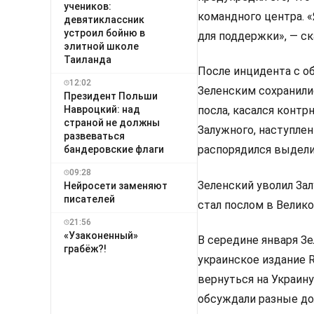
учеников:
командного центра. 
девятиклассник
устроил бойню в
для поддержки», — ск
элитной школе
Таиланда
После инцидента с о
12:02
Зеленским сохранили
Президент Польши
Навроцкий: над
посла, касался контр
страной не должны
Залужного, наступлен
развеваться
распорядился выдели
бандеровские флаги
09:28
Зеленский уволил Зал
Нейросети заменяют
писателей
стал послом в Велико
21:56
«Узаконенный»
В середине января Зе
грабёж?!
украинское издание R
вернуться на Украину
обсуждали разные до