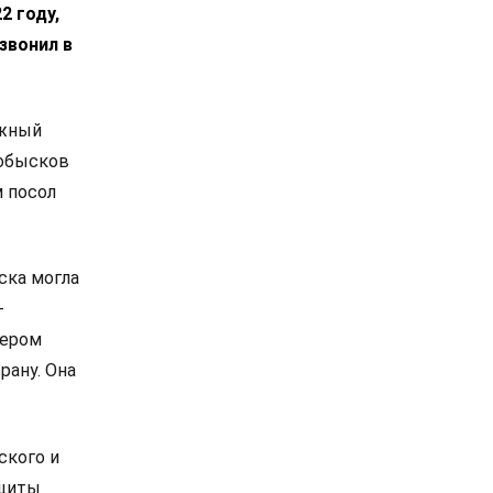
2 году,
звонил в
ужный
 обысков
м посол
ска могла
-
дером
рану. Она
ского и
ащиты