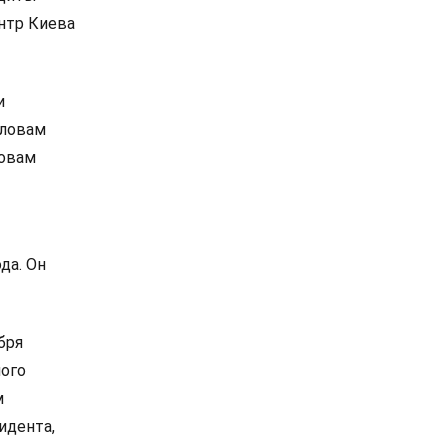
ентр Киева
и
словам
ловам
да. Он
бря
ного
м
идента,