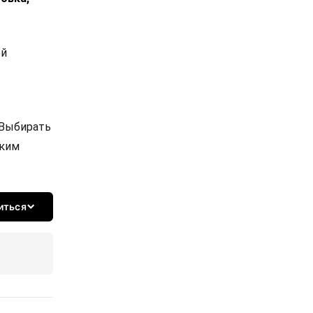
ой
 Выбирать
ским
иться