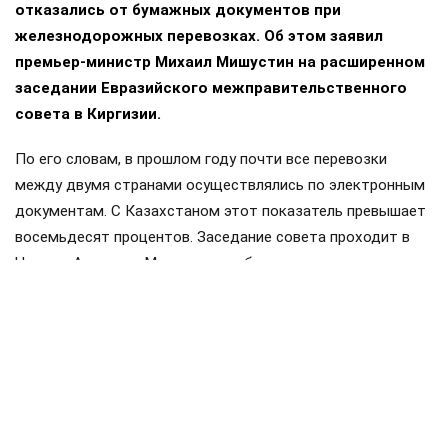
отказались от бумажных документов при
железнодорожных перевозках. Об этом заявил
премьер-министр Михаил Мишустин на расширенном
заседании Евразийского межправительственного
совета в Киргизии.
По его словам, в прошлом году почти все перевозки
между двумя странами осуществлялись по электронным
документам. С Казахстаном этот показатель превышает
восемьдесят процентов. Заседание совета проходит в
Чолпон-Ата, куда Мишустин прибыл с двухдневным
визитом. Накануне в узком составе обсуждались вопросы
продовольственной безопасности и другие темы.
Членами ЕАЭС являются Россия, Белоруссия, Казахстан,
Киргизия и Армения. Статус государств-наблюдателей
имеют Молдавия, Узбекистан, Куба и Иран.