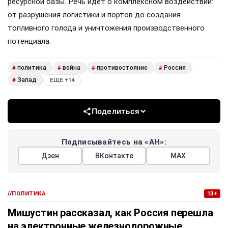
ресурсной базы. Речь идет о комплексном воздействии:
от разрушения логистики и портов до создания
топливного голода и уничтожения производственного
потенциала.
политика
война
противостояние
Россия
#
#
#
#
Запад
#
ЕЩЕ +14
Поделиться
Подписывайтесь на «АН»:
Дзен
ВКонтакте
МАХ
//
ПОЛИТИКА
13+
Мишустин рассказал, как Россия перешла
на электронные железнодорожные