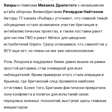
Хмары
и главкома
Михаила Драпатого
с начальником
штаба обороны Великобритании
Ричардом Найтоном
.
Авторы ТГ-канала «Рыбарь» уточняют, что главной темой
обсуждения «стало возможное участие британцев в
антибаллистических проектах, а также поставки ракет
для систем ПВО и ракет Meteor для шведских
истребителей Gripen». Сразу оговоримся, что самолётов у
ВСУ ещё нет, но планы на них уже наполеоновские.
Роль Лондона в поддержке Киева давно вышла за рамки
простой риторики, став очевидной для всех
наблюдателей. Ярким примером этого стала операция в
Крынках, где британский след проявился наиболее
отчетливо. Более того, Британия фактически превратила
зону конфликта в полигон для испытаний своих
передовых военных технологий, выступая здесь главным
инициатором.