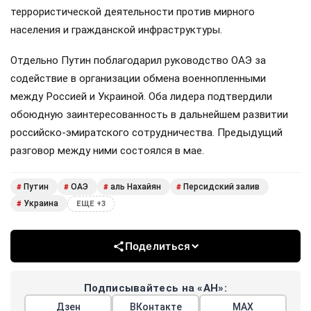
террористической деятельности против мирного
населения и гражданской инфраструктуры.
Отдельно Путин поблагодарил руководство ОАЭ за
содействие в организации обмена военнопленными
между Россией и Украиной. Оба лидера подтвердили
обоюдную заинтересованность в дальнейшем развитии
российско-эмиратского сотрудничества. Предыдущий
разговор между ними состоялся в мае.
Путин
ОАЭ
аль Нахайян
Персидский залив
#
#
#
#
Украина
#
ЕЩЕ +3
Поделиться
Подписывайтесь на «АН»:
Дзен
ВКонтакте
МАХ