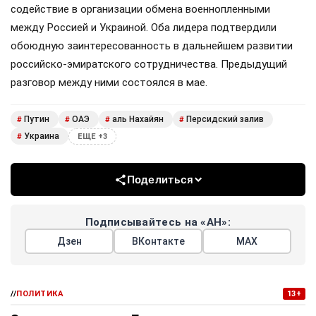
содействие в организации обмена военнопленными
между Россией и Украиной. Оба лидера подтвердили
обоюдную заинтересованность в дальнейшем развитии
российско-эмиратского сотрудничества. Предыдущий
разговор между ними состоялся в мае.
Путин
ОАЭ
аль Нахайян
Персидский залив
#
#
#
#
Украина
#
ЕЩЕ +3
Поделиться
Подписывайтесь на «АН»:
Дзен
ВКонтакте
МАХ
//
ПОЛИТИКА
13+