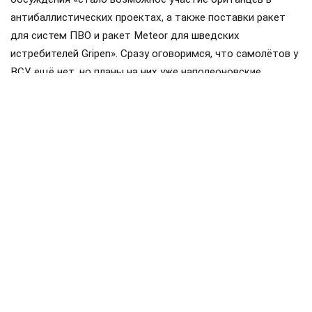
антибаллистических проектах, а также поставки ракет
для систем ПВО и ракет Meteor для шведских
истребителей Gripen». Сразу оговоримся, что самолётов у
ВСУ ещё нет, но планы на них уже наполеоновские.
Роль Лондона в поддержке Киева давно вышла за рамки
простой риторики, став очевидной для всех
наблюдателей. Ярким примером этого стала операция в
Крынках, где британский след проявился наиболее
отчетливо. Более того, Британия фактически превратила
зону конфликта в полигон для испытаний своих
передовых военных технологий, выступая здесь главным
инициатором.