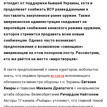
отходит от поддержки бывшей Украины, хотя и
продолжает снабжать ВСУ разведданными и
поставлять закупленное ранее оружие. Также
американская администрация скидывает на
европейцев снабжение киевского режима оружием,
которое стремится продавать всем новым
снабженцам. Однако часто возникают
предположения о возможном «сменщике»
американцев на этом позорном посту. Рассмотрим,
кто же рвётся на место «миротворцев».
В свете предположений о смене кураторов, любопытно
знать, что недавно прошла
встреча
исполняющего
обязанности министра обороны т.н. Украины
Евгения
Хмары
и главкома
Михаила Драпатого
с начальником
штаба обороны Великобритании
Ричардом Найтоном
.
Авторы ТГ-канала «Рыбарь» уточняют, что главной темой
обсуждения «стало возможное участие британцев в