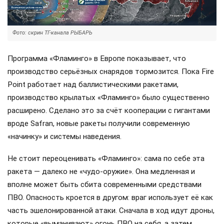
Фото: скрин ТГ-канала РЫБАРЬ
Программа «Фламинго» в Европе показывает, что
производство серьёзных снарядов тормозится. Пока Fire
Point работает над баллистическими ракетами,
производство крылатых «Фламинго» было существенно
расширено. Сделано это за счёт кооперации с гигантами
вроде Safran, новые ракеты получили современную
«начинку» и системы наведения.
Не стоит переоценивать «Фламинго»: сама по себе эта
ракета — далеко не «чудо-оружие». Она медленная и
вполне может быть сбита современными средствами
ПВО. Опасность кроется в другом: враг использует её как
часть эшелонированной атаки. Сначала в ход идут дроны,
которые «выманивают» огонь ПВО на себя, а затем