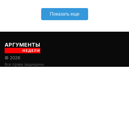
Показать еще
АРГУМЕНТЫ
НЕДЕЛИ
© 2026
Все права защищены
+7 (495) 981-68-36
anonline@argumenti.ru
ПОЛИТИКА
ЭКОНОМИКА
В МИРЕ
ОБЩЕСТВО
ШОУБИЗ
СПОРТ
ЗДОРОВЬЕ
ЛАЙФСТАЙЛ
ТУРИЗМ
КУЛЬТУРА
ПРАВОВЕД
ГОРОД М
САД-ОГОРОД
ИСТОРИЯ
ОБРАЗОВАНИЕ
АРМИЯ
ХАЙТЕК
СКАНДАЛ
Об издании
Главная
Все новости
Авторы
Новости партнеров