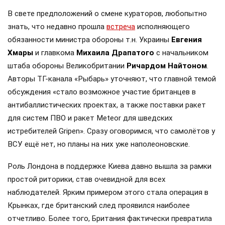
В свете предположений о смене кураторов, любопытно
знать, что недавно прошла
встреча
исполняющего
обязанности министра обороны т.н. Украины
Евгения
Хмары
и главкома
Михаила Драпатого
с начальником
штаба обороны Великобритании
Ричардом Найтоном
.
Авторы ТГ-канала «Рыбарь» уточняют, что главной темой
обсуждения «стало возможное участие британцев в
антибаллистических проектах, а также поставки ракет
для систем ПВО и ракет Meteor для шведских
истребителей Gripen». Сразу оговоримся, что самолётов у
ВСУ ещё нет, но планы на них уже наполеоновские.
Роль Лондона в поддержке Киева давно вышла за рамки
простой риторики, став очевидной для всех
наблюдателей. Ярким примером этого стала операция в
Крынках, где британский след проявился наиболее
отчетливо. Более того, Британия фактически превратила