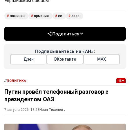
Евразийским союзом.
пашинян
армения
ес
еаэс
#
#
#
#
Поделиться
Подписывайтесь на «АН»:
Дзен
ВКонтакте
МАХ
//
ПОЛИТИКА
13+
Путин провёл телефонный разговор с
президентом ОАЭ
7 августа 2026, 13:58
Иван Тихонов
,