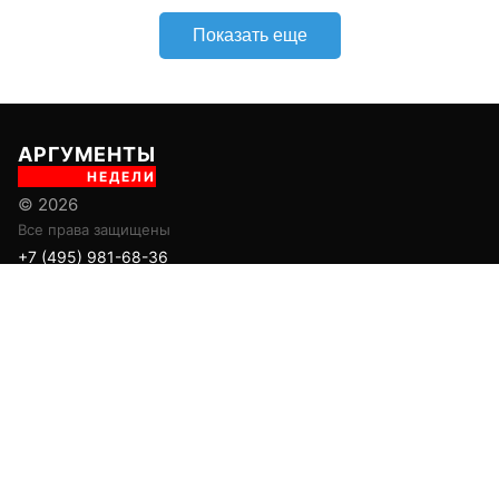
Показать еще
АРГУМЕНТЫ
НЕДЕЛИ
© 2026
Все права защищены
+7 (495) 981-68-36
anonline@argumenti.ru
ПОЛИТИКА
ЭКОНОМИКА
В МИРЕ
ОБЩЕСТВО
ШОУБИЗ
СПОРТ
ЗДОРОВЬЕ
ЛАЙФСТАЙЛ
ТУРИЗМ
КУЛЬТУРА
ПРАВОВЕД
ГОРОД М
САД-ОГОРОД
ИСТОРИЯ
ОБРАЗОВАНИЕ
АРМИЯ
ХАЙТЕК
СКАНДАЛ
Об издании
Главная
Все новости
Авторы
Учредитель: ООО «ИЦТ и ИЭТ»