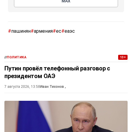
МАХ
#
пашинян
#
армения
#
ес
#
еаэс
//
ПОЛИТИКА
13+
Путин провёл телефонный разговор с
президентом ОАЭ
7 августа 2026, 13:58
Иван Тихонов
,