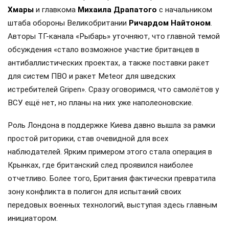
Хмары
и главкома
Михаила Драпатого
с начальником
штаба обороны Великобритании
Ричардом Найтоном
.
Авторы ТГ-канала «Рыбарь» уточняют, что главной темой
обсуждения «стало возможное участие британцев в
антибаллистических проектах, а также поставки ракет
для систем ПВО и ракет Meteor для шведских
истребителей Gripen». Сразу оговоримся, что самолётов у
ВСУ ещё нет, но планы на них уже наполеоновские.
Роль Лондона в поддержке Киева давно вышла за рамки
простой риторики, став очевидной для всех
наблюдателей. Ярким примером этого стала операция в
Крынках, где британский след проявился наиболее
отчетливо. Более того, Британия фактически превратила
зону конфликта в полигон для испытаний своих
передовых военных технологий, выступая здесь главным
инициатором.