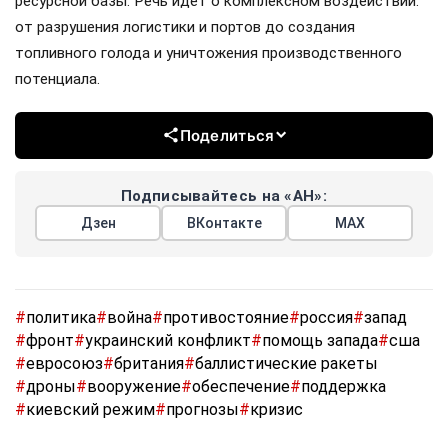
ресурсной базы. Речь идет о комплексном воздействии:
от разрушения логистики и портов до создания
топливного голода и уничтожения производственного
потенциала.
Поделиться
Подписывайтесь на «АН»:
Дзен
ВКонтакте
МАХ
#
политика
#
война
#
противостояние
#
россия
#
запад
#
фронт
#
украинский конфликт
#
помощь запада
#
сша
#
евросоюз
#
британия
#
баллистические ракеты
#
дроны
#
вооружение
#
обеспечение
#
поддержка
#
киевский режим
#
прогнозы
#
кризис