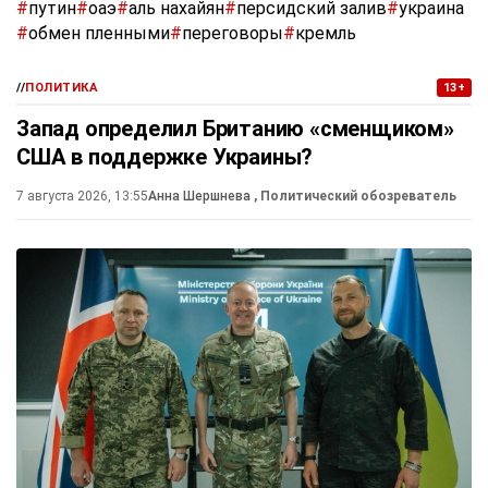
#
путин
#
оаэ
#
аль нахайян
#
персидский залив
#
украина
#
обмен пленными
#
переговоры
#
кремль
//
ПОЛИТИКА
13+
Запад определил Британию «сменщиком»
США в поддержке Украины?
7 августа 2026, 13:55
Анна Шершнева
, Политический обозреватель