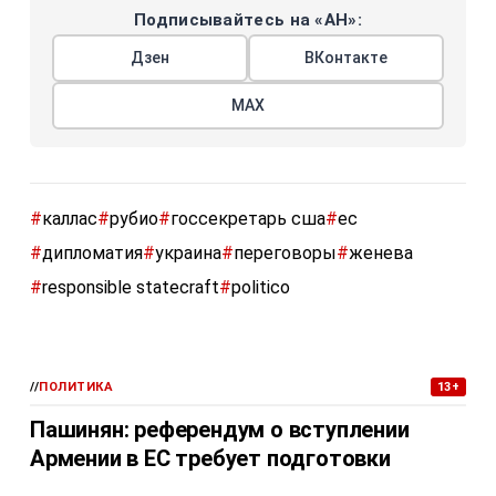
Подписывайтесь на «АН»:
Дзен
ВКонтакте
МАХ
#
каллас
#
рубио
#
госсекретарь сша
#
ес
#
дипломатия
#
украина
#
переговоры
#
женева
#
responsible statecraft
#
politico
//
ПОЛИТИКА
13+
Пашинян: референдум о вступлении
Армении в ЕС требует подготовки