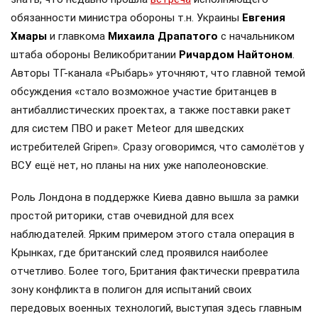
обязанности министра обороны т.н. Украины
Евгения
Хмары
и главкома
Михаила Драпатого
с начальником
штаба обороны Великобритании
Ричардом Найтоном
.
Авторы ТГ-канала «Рыбарь» уточняют, что главной темой
обсуждения «стало возможное участие британцев в
антибаллистических проектах, а также поставки ракет
для систем ПВО и ракет Meteor для шведских
истребителей Gripen». Сразу оговоримся, что самолётов у
ВСУ ещё нет, но планы на них уже наполеоновские.
Роль Лондона в поддержке Киева давно вышла за рамки
простой риторики, став очевидной для всех
наблюдателей. Ярким примером этого стала операция в
Крынках, где британский след проявился наиболее
отчетливо. Более того, Британия фактически превратила
зону конфликта в полигон для испытаний своих
передовых военных технологий, выступая здесь главным