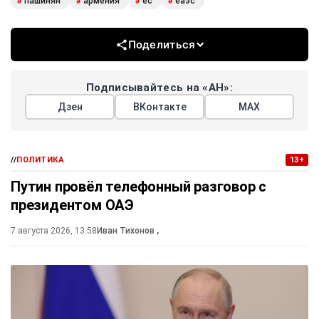
пашинян
армения
ес
еаэс
#
#
#
#
Поделиться
Подписывайтесь на «АН»:
Дзен
ВКонтакте
МАХ
//
ПОЛИТИКА
13+
Путин провёл телефонный разговор с
президентом ОАЭ
7 августа 2026, 13:58
Иван Тихонов
,