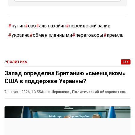
развитии российско-эмиратского сотрудничества.
Предыдущий разговор между ними состоялся в мае.
Поделиться
Подписывайтесь на «АН»:
Дзен
ВКонтакте
МАХ
#
путин
#
оаэ
#
аль нахайян
#
персидский залив
#
украина
#
обмен пленными
#
переговоры
#
кремль