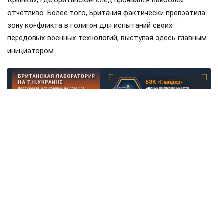
Авторы ТГ-канала «Рыбарь» уточняют, что главной темой
обсуждения «стало возможное участие британцев в
антибаллистических проектах, а также поставки ракет
для систем ПВО и ракет Meteor для шведских
истребителей Gripen». Сразу оговоримся, что самолётов у
ВСУ ещё нет, но планы на них уже наполеоновские.
Роль Лондона в поддержке Киева давно вышла за рамки
простой риторики, став очевидной для всех
наблюдателей. Ярким примером этого стала операция в
Крынках, где британский след проявился наиболее
отчетливо. Более того, Британия фактически превратила
зону конфликта в полигон для испытаний своих
передовых военных технологий, выступая здесь главным
инициатором.