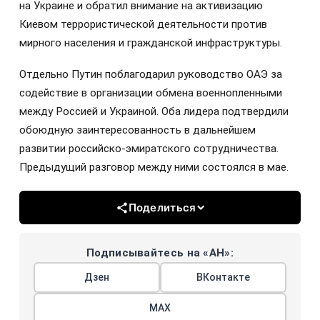
Владимир Путин провёл телефонный разговор с
лидером Объединённых Арабских Эмиратов
Мухаммедом Бен Заидом аль Нахайяном. Беседа,
как сообщили в Кремле, носила дружеский и
конструктивный характер.
Главы государств обстоятельно обсудили текущую
ситуацию в зоне Персидского залива. Российский
президент также проинформировал коллегу о
положении дел в контексте проведения спецоперации
на Украине и обратил внимание на активизацию
Киевом террористической деятельности против
мирного населения и гражданской инфраструктуры.
Отдельно Путин поблагодарил руководство ОАЭ за
содействие в организации обмена военнопленными
между Россией и Украиной. Оба лидера подтвердили
обоюдную заинтересованность в дальнейшем