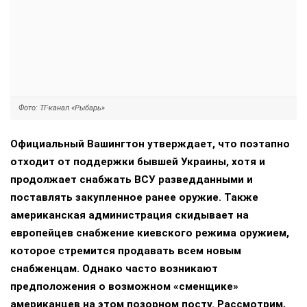
//
ПОЛИТИКА
13+
Запад определил Британию «сменщиком»
США в поддержке Украины?
7 августа 2026, 13:55
Анна Шершнева
, Политический обозреватель
Фото: ТГ-канал «Рыбарь»