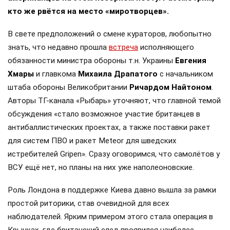
Официальный Вашингтон утверждает, что поэтапно
отходит от поддержки бывшей Украины, хотя и
продолжает снабжать ВСУ разведданными и
поставлять закупленное ранее оружие. Также
американская администрация скидывает на
европейцев снабжение киевского режима оружием,
которое стремится продавать всем новым
снабженцам. Однако часто возникают
предположения о возможном «сменщике»
американцев на этом позорном посту. Рассмотрим,
кто же рвётся на место «миротворцев».
В свете предположений о смене кураторов, любопытно
знать, что недавно прошла
встреча
исполняющего
обязанности министра обороны т.н. Украины
Евгения
Хмары
и главкома
Михаила Драпатого
с начальником
штаба обороны Великобритании
Ричардом Найтоном
.