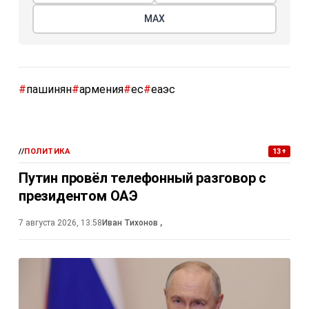
При этом премьер признал: одновременное членство в
ЕС и ЕАЭС невозможно. Выбирать придётся. Евросоюз
не оставляет иллюзий: хочешь в ЕС — прощайся с
Евразийским союзом.
Поделиться
Подписывайтесь на «АН»:
Дзен
ВКонтакте
МАХ
#
пашинян
#
армения
#
ес
#
еаэс