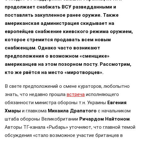
продолжает снабжать ВСУ разведданными и
поставлять закупленное ранее оружие. Также
американская администрация скидывает на
европейцев снабжение киевского режима оружием,
которое стремится продавать всем новым
снабженцам. Однако часто возникают
предположения о возможном «сменщике»
американцев на этом позорном посту. Рассмотрим,
кто же рвётся на место «миротворцев».
В свете предположений о смене кураторов, любопытно
знать, что недавно прошла
встреча
исполняющего
обязанности министра обороны т.н. Украины
Евгения
Хмары
и главкома
Михаила Драпатого
с начальником
штаба обороны Великобритании
Ричардом Найтоном
.
Авторы ТГ-канала «Рыбарь» уточняют, что главной темой
обсуждения «стало возможное участие британцев в