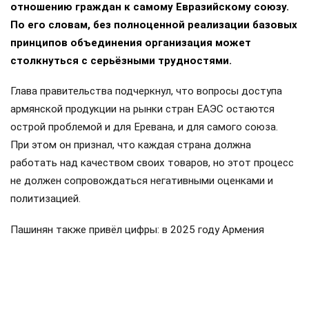
отношению граждан к самому Евразийскому союзу.
По его словам, без полноценной реализации базовых
принципов объединения организация может
столкнуться с серьёзными трудностями.
Глава правительства подчеркнул, что вопросы доступа
армянской продукции на рынки стран ЕАЭС остаются
острой проблемой и для Еревана, и для самого союза.
При этом он признал, что каждая страна должна
работать над качеством своих товаров, но этот процесс
не должен сопровождаться негативными оценками и
политизацией.
Пашинян также привёл цифры: в 2025 году Армения
направила около 319 миллионов долларов в общий
бюджет ввозных таможенных пошлин ЕАЭС, а получила
обратно примерно 175 миллионов. Импорт Армении из
стран союза составил около пяти миллиардов долларов,