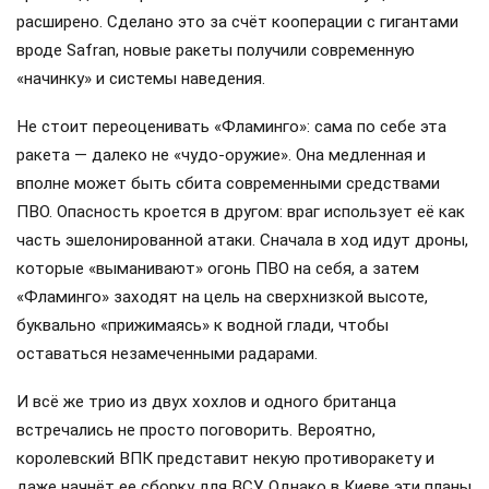
расширено. Сделано это за счёт кооперации с гигантами
вроде Safran, новые ракеты получили современную
«начинку» и системы наведения.
Не стоит переоценивать «Фламинго»: сама по себе эта
ракета — далеко не «чудо-оружие». Она медленная и
вполне может быть сбита современными средствами
ПВО. Опасность кроется в другом: враг использует её как
часть эшелонированной атаки. Сначала в ход идут дроны,
которые «выманивают» огонь ПВО на себя, а затем
«Фламинго» заходят на цель на сверхнизкой высоте,
буквально «прижимаясь» к водной глади, чтобы
оставаться незамеченными радарами.
И всё же трио из двух хохлов и одного британца
встречались не просто поговорить. Вероятно,
королевский ВПК представит некую противоракету и
даже начнёт ее сборку для ВСУ. Однако в Киеве эти планы