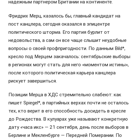
надежным партнером Британии на континенте.
Фридрих Мерц, казалось бы, главный кандидат на
пост канцлера, сегодня оказался в эпицентре
политического шторма. Его партия бурлит от
недовольства, а сам он все чаще слышит неудобные
вопросы о своей профпригодности. По данным Bild*,
кресло под Мерцем закачалось: сентябрьские выборы
в регионах могут стать для него «моментом истины»,
после которого политическая карьера канцлера
рискует завершиться.
Позиции Мерца в ХДС стремительно слабеют: как
пишет Spiegel*, в партийных верхах почти не осталось
тех, кто верит в его способность досидеть в кресле
до Рождества. В кулуарах уже называют конкретную
дату «часа икс» — 21 сентября, день после выборов в
Берлине и Мекленбурге — Передней Померании. По