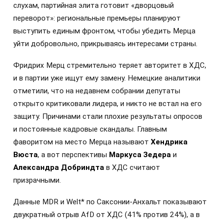
слухам, партийная элита готовит «дворцовый
переворот»: региональные премьеры планируют
выступить единым фронтом, чтобы убедить Мерца
уйти добровольно, прикрываясь интересами страны.
Фридрих Мерц стремительно теряет авторитет в ХДС,
и в партии уже ищут ему замену. Немецкие аналитики
отметили, что на недавнем собрании депутаты
открыто критиковали лидера, и никто не встал на его
защиту. Причинами стали плохие результаты опросов
и постоянные кадровые скандалы. Главным
фаворитом на место Мерца называют
Хендрика
Вюста
, а вот перспективы
Маркуса Зедера
и
Александра Добриндта
в ХДС считают
призрачными.
Данные MDR и Welt* по Саксонии-Анхальт показывают
двукратный отрыв AfD от ХДС (41% против 24%), а в