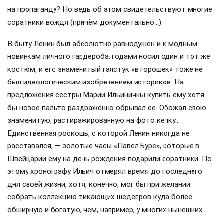
на пропаганду? Но ведь об этом свидетельствуют многие
соратники вождя (причём документально…).
В быту Ленин был абсолютно равнодушен и к модным
новинкам личного гардероба: годами носил один и тот же
костюм, и его знаменитый галстук «в горошек» тоже не
был идеологическим изобретением историков. На
предложения сестры Марии Ильиничны купить ему хотя
бы новое пальто раздражённо обрывал её. Обожал свою
знаменитую, растиражированную на фото кепку…
Единственная роскошь, с которой Ленин никогда не
расставался, — золотые часы «Павел Буре», которые в
Швейцарии ему на день рождения подарили соратники. По
этому хронографу Ильич отмерял время до последнего
дня своей жизни, хотя, конечно, мог бы при желании
собрать коллекцию тикающих шедевров куда более
обширную и богатую, чем, например, у многих нынешних