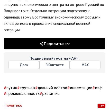
и научно-технологического центра на острове Русский во
Владивостоке. Отдельно затронули подготовку к
одиннадцатому Восточному экономическому форуму и
вклад региона в проведение специальной военной
операции.
Поделиться
Подписывайтесь на «АН»:
Дзен
ВКонтакте
МАХ
#
путин
#
трутнев
#
дальний восток
#
инвестиции
#
вэф
#
промышленность
#
развитие
//
ПОЛИТИКА
13+