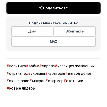
Поделиться
Подписывайтесь на «АН»:
Дзен
ВКонтакте
МАХ
#
политика
#
война
#
европа
#
коалиция желающих
#
страны ес
#
украина
#
кураторы
#
вывод денег
#
эксклюзив
#
макрон
#
стармер
#
отставки
#
новые лидеры