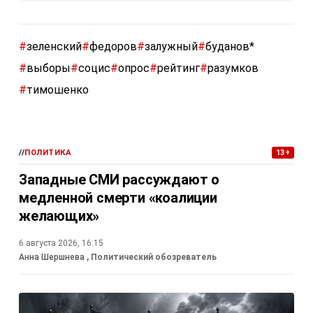
#
зеленский
#
федоров
#
залужный
#
буданов*
#
выборы
#
социс
#
опрос
#
рейтинг
#
разумков
#
тимошенко
//
ПОЛИТИКА
13+
Западные СМИ рассуждают о
медленной смерти «коалиции
желающих»
6 августа 2026, 16:15
Анна Шершнева
, Политический обозреватель