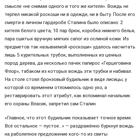
смысле «не снимая одного и того же кителя». Вождь не
терпел никакой роскоши ни в одежде, ни в быту. После его
смерти в личном гардеробе Сталина было описано: 2
кителя белого цвета, 10 пар брюк, коробка нижнего белья,
пара сшитых вручную мягких сапог из ослиной кожи. Из
предметов так называемой «роскоши» удалось насчитать
лишь 5 курительных трубок, выполненных из ценных
пород дерева, да несколько пачек папирос «Герцеговина
Флор», табаком из которых вождь эти трубки и набивал.
На столе стоял бронзовый будильник в виде лисицы, у
которой со временем отломилось одно ухо, а
реставрировать этот атрибут, как вспоминал начальник
его охраны Власик, запретил сам Сталин.
«Главное, что этот будильник показывает точное время.
Всё остальное — пустое…» — раздражённо буркнул вождь
на раболепное предложение кого-то из свиты