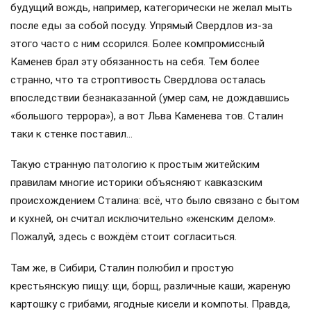
будущий вождь, например, категорически не желал мыть
после еды за собой посуду. Упрямый Свердлов из-за
этого часто с ним ссорился. Более компромиссный
Каменев брал эту обязанность на себя. Тем более
странно, что та строптивость Свердлова осталась
впоследствии безнаказанной (умер сам, не дождавшись
«большого террора»), а вот Льва Каменева тов. Сталин
таки к стенке поставил…
Такую странную патологию к простым житейским
правилам многие историки объясняют кавказским
происхождением Сталина: всё, что было связано с бытом
и кухней, он считал исключительно «женским делом».
Пожалуй, здесь с вождём стоит согласиться.
Там же, в Сибири, Сталин полюбил и простую
крестьянскую пищу: щи, борщ, различные каши, жареную
картошку с грибами, ягодные кисели и компоты. Правда,