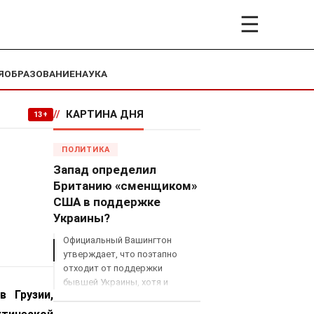
☰
Я
ОБРАЗОВАНИЕ
НАУКА
//
КАРТИНА ДНЯ
13+
ПОЛИТИКА
Запад определил
Британию «сменщиком»
США в поддержке
Украины?
Официальный Вашингтон
утверждает, что поэтапно
отходит от поддержки
бывшей Украины, хотя и
в Грузии,
продолжает снабжать ВСУ
разведданными и поставлять