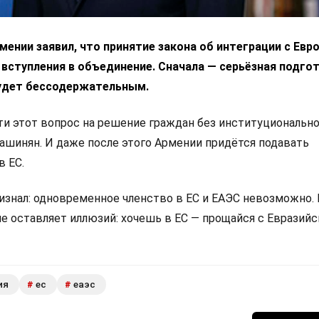
ении заявил, что принятие закона об интеграции с Ев
 вступления в объединение. Сначала — серьёзная подгот
удет бессодержательным.
 этот вопрос на решение граждан без институциональн
Пашинян. И даже после этого Армении придётся подавать
в ЕС.
изнал: одновременное членство в ЕС и ЕАЭС невозможно.
не оставляет иллюзий: хочешь в ЕС — прощайся с Евразий
ия
ес
еаэс
#
#