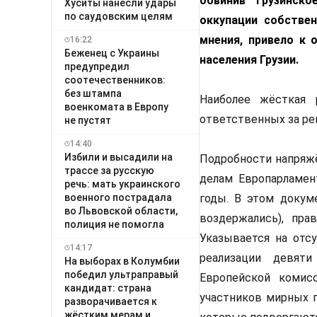
обвинив грузинск
Хуситы нанесли удары
по саудовским целям
оккупации собстве
мнения, привело к
16:22
Беженец с Украины
населения Грузии.
предупредил
соотечественников:
без штампа
Наиболее жёсткая 
военкомата в Европу
ответственных за ре
не пустят
14:40
Избили и высадили на
Подробности напряж
трассе за русскую
делам Европарламен
речь: мать украинского
военного пострадала
годы. В этом докуме
во Львовской области,
воздержались), пра
полиция не помогла
Указывается на отсу
14:17
реализации девят
На выборах в Колумбии
победил ультраправый
Европейской комис
кандидат: страна
участников мирных 
разворачивается к
жёстким мерам и