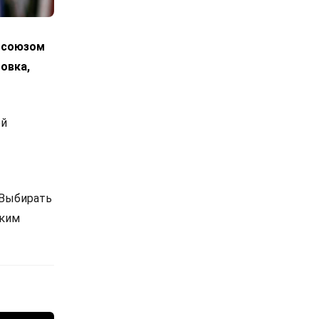
росоюзом
овка,
ой
 Выбирать
ским