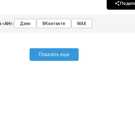
Подел
 «АН»:
Дзен
ВКонтакте
МАХ
Показать еще