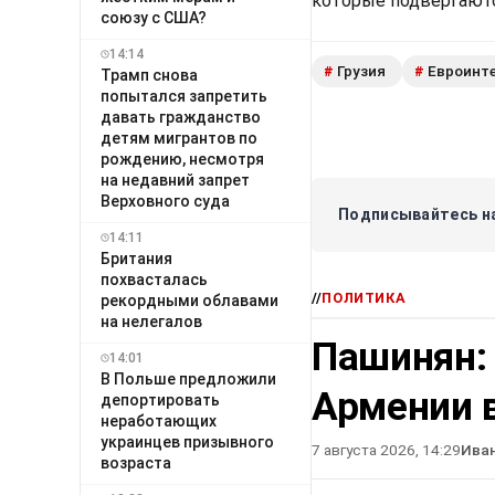
которые подвергаютс
союзу с США?
14:14
Грузия
Евроинт
#
#
Трамп снова
попытался запретить
давать гражданство
детям мигрантов по
рождению, несмотря
на недавний запрет
Верховного суда
Подписывайтесь на
14:11
Британия
похвасталась
//
ПОЛИТИКА
рекордными облавами
на нелегалов
Пашинян:
14:01
В Польше предложили
Армении в
депортировать
неработающих
украинцев призывного
7 августа 2026, 14:29
Ива
возраста