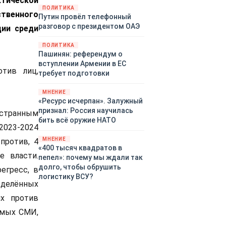
тической
закупленное ранее оружие.
ПОЛИТИКА
ственного
Путин провёл телефонный
Также американская
разговор с президентом ОАЭ
ции среди
администрация скидывает на
европейцев снабжение
ПОЛИТИКА
киевского режима оружием,
Пашинян: референдум о
которое стремится продавать
вступлении Армении в ЕС
всем новым снабженцам.
тив лиц,
требует подготовки
Однако часто возникают
предположения о возможном
МНЕНИЕ
«сменщике» американцев на
«Ресурс исчерпан». Залужный
этом позорном посту.
признал: Россия научилась
остранным
Рассмотрим, кто же рвётся на
бить всё оружие НАТО
2023-2024
место «миротворцев».
МНЕНИЕ
против, 4
«400 тысяч квадратов в
е власти.
пепел»: почему мы ждали так
долго, чтобы обрушить
егресс, в
логистику ВСУ?
делённых
ях против
имых СМИ,