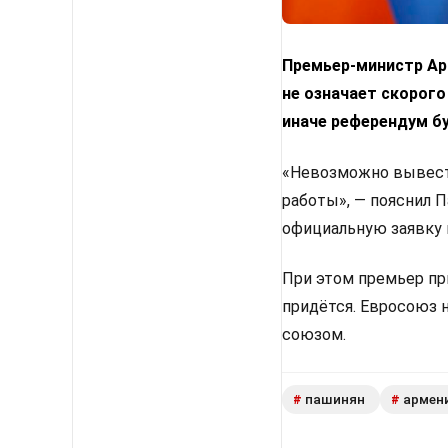
Премьер-министр Арм
не означает скорого
иначе референдум б
«Невозможно вывести
работы», — пояснил 
официальную заявку 
При этом премьер пр
придётся. Евросоюз 
союзом.
пашинян
армен
#
#