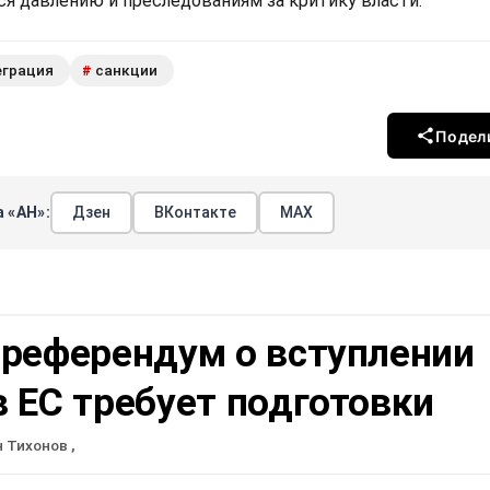
я давлению и преследованиям за критику власти.
еграция
санкции
#
Подел
 «АН»:
Дзен
ВКонтакте
МАХ
 референдум о вступлении
 ЕС требует подготовки
н Тихонов
,