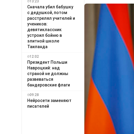
13:23
Сначала убил бабушку
с дедушкой, потом
расстрелял учителей и
учеников:
девятиклассник
устроил бойню в
элитной школе
Таиланда
12:02
Президент Польши
Навроцкий: над
страной не должны
развеваться
бандеровские флаги
09:28
Нейросети заменяют
писателей