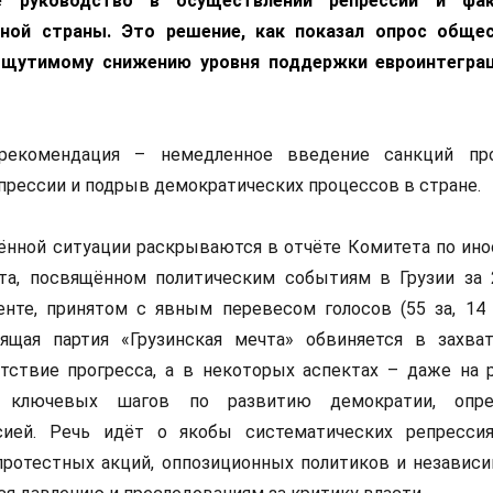
ое руководство в осуществлении репрессий и фак
нной страны. Это решение, как показал опрос обще
 ощутимому снижению уровня поддержки евроинтегра
рекомендация – немедленное введение санкций про
прессии и подрыв демократических процессов в стране.
ённой ситуации раскрываются в отчёте Комитета по ин
та, посвящённом политическим событиям в Грузии за 
нте, принятом с явным перевесом голосов (55 за, 14 
вящая партия «Грузинская мечта» обвиняется в захват
тствие прогресса, а в некоторых аспектах – даже на р
и ключевых шагов по развитию демократии, опре
сией. Речь идёт о якобы систематических репресси
протестных акций, оппозиционных политиков и независ