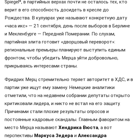
Spiegel*, в партийных верхах почти не осталось тех, кто
верит в его способность досидеть в кресле до
Рождества. В кулуарах уже называют конкретную дату
«часа икс» — 21 сентября, день после выборов в Берлине
и Мекленбурге — Передней Померании. По слухам,
партийная элита готовит «дворцовый переворот»:
региональные премьеры планируют выступить единым
фронтом, чтобы убедить Мерца уйти добровольно,
прикрываясь интересами страны.
Фридрих Мерц стремительно теряет авторитет в ХДС, и в
партии уже ищут ему замену. Немецкие аналитики
отметили, что на недавнем собрании депутаты открыто
критиковали лидера, и никто не встал на его защиту.
Причинами стали плохие результаты опросов и
постоянные кадровые скандалы. Главным фаворитом на
место Мерца называют
Хендрика Вюста
, а вот
перспективы
Маркуса Зедера
и
Александра