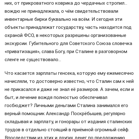
них, от прикроватного коврика до чердачных стропил…
вождю не принадлежала, о чём свидетельствовали
инвентарные бирки буквально на всём. И сегодня эти
объекты принадлежат государству, часть находится под
охраной ФСО, в некоторых разрешены организованные
экскурсии. Губительного для Советского Союза словечка
«приватизация», слава Богу, при Сталине в разговорном
сленге не существовало…
Что касается зарплаты генсека, которую ему ежемесячно
начисляли, то достоверно известно, что Сталин сам к ней
не прикасался и даже не знал её размеров. А зачем, если и
быт, и лечение вождя полностью обеспечивал
госбюджет? Личными деньгами Сталина занимался его
верный помощник Александр Поскрёбышев, регулярно
складывая и зарплату, и гонорары от издания сталинских
трудов в отдельно стоящий в приёмной огромный сейф.
Впоследствии из этих и других денег по предложению