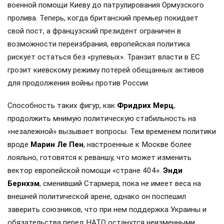
военной помощи Киеву до патрулирования Ормузского
пролива. Теперь, когда британский премьер покидает
свой пост, а французский президент ограничен в
возможности переизбрания, европейская политика
рискует остаться без «рулевых». Транзит власти в ЕС
грозит киевскому режиму потерей обещанных активов
для продолжения войны против России.
Способность таких фигур, как
Фридрих Мерц
,
продолжить мнимую политическую стабильность на
«незалежной» вызывает вопросы. Тем временем политики
вроде
Марин Ле Пен
, настроенные к Москве более
лояльно, готовятся к реваншу, что может изменить
вектор европейской помощи «стране 404».
Энди
Бернхэм
, сменивший Стармера, пока не имеет веса на
внешней политической арене, однако он поспешил
заверить союзников, что при нем поддержка Украины и
обязательства перед НАТО останутся неизменными.