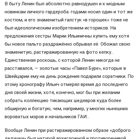
В быту Ленин был абсолютно равнодушен и к модным
новинкам личного гардероба: годами носил один и тот же
костюм, и его знаменитый галстук «в горошек» тоже не
был идеологическим изобретением историков. На
предложения сестры Марии Ильиничны купить ему хотя
бы новое пальто раздражённо обрывал её. Обожал свою
знаменитую, растиражированную на фото кепку…
Единственная роскошь, с которой Ленин никогда не
расставался, — золотые часы «Павел Буре», которые в
Швейцарии ему на день рождения подарили соратники. По
этому хронографу Ильич отмерял время до последнего
дня своей жизни, хотя, конечно, мог бы при желании
собрать коллекцию тикающих шедевров куда более
обширную и богатую, чем, например, у многих нынешних
вороватых мэров и начальников ГАИ…
Вообще Ленин при растиражированном образе «доброго
дедушки» был натурой архисложной и противоречивой.