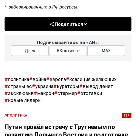
*- заблокированные в РФ ресурсы.
Поделиться
Подписывайтесь на «АН»:
Дзен
ВКонтакте
МАХ
#
политика
#
война
#
европа
#
коалиция желающих
#
страны ес
#
украина
#
кураторы
#
вывод денег
#
эксклюзив
#
макрон
#
стармер
#
отставки
#
новые лидеры
//
ПОЛИТИКА
13+
Путин провёл встречу с Трутневым по
развитию Дальнего Востока и подготовке