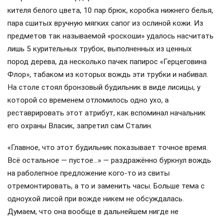
кителя белого цвета, 10 пар брюк, коробка нижнего белья,
пара сшитых вручную мягких сапог из ослиной кожи. Из
предметов так называемой «роскоши» удалось насчитать
лишь 5 курительных трубок, выполненных из ценных
пород дерева, да несколько пачек папирос «Герцеговина
Флор», табаком из которых вождь эти трубки и набивал.
На столе стоял бронзовый будильник в виде лисицы, у
которой со временем отломилось одно ухо, а
реставрировать этот атрибут, как вспоминал начальник
его охраны Власик, запретил сам Сталин.
«Главное, что этот будильник показывает точное время.
Всё остальное — пустое…» — раздражённо буркнул вождь
на раболепное предложение кого-то из свиты
отремонтировать, а то и заменить часы. Больше тема с
одноухой лисой при вожде никем не обсуждалась.
Думаем, что она вообще в дальнейшем нигде не