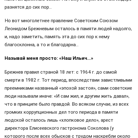
разнятся до сих пор…
Но вот многолетнее правление Советским Союзом
Леонидом Брежневым осталось в памяти людей надолго,
и, надо заметить, память эта до сих пор к нему
благосклонна, а то и благодарна…
Называй меня просто: «Наш Ильич…»
Брежнев правил страной 18 лет: с 1964 г. до самой
смерти в 1982 г. Тот период, впоследствии завистливыми
преемниками названный «эпохой застоя», сами советские
люди называли иначе: «И сам жил, и другим жить давал»,
что в принципе было правдой. Во всяком случае, из всех
громких коррупционных дел того периода в памяти
людской осталось лишь «хлопковое дело», арест
директора Елисеевского гастронома Соколова (у
которого после всех обысков с трудом наскребли около