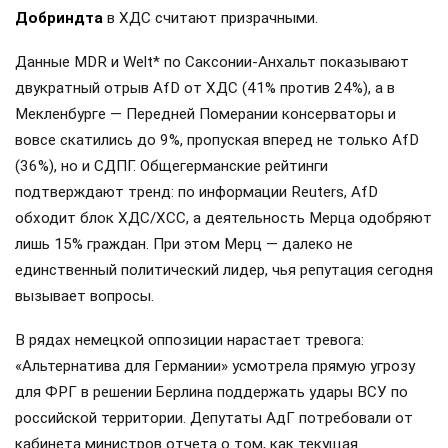
Добриндта
в ХДС считают призрачными.
Данные MDR и Welt* по Саксонии-Анхальт показывают
двукратный отрыв AfD от ХДС (41% против 24%), а в
Мекленбурге — Передней Померании консерваторы и
вовсе скатились до 9%, пропуская вперед не только AfD
(36%), но и СДПГ. Общегерманские рейтинги
подтверждают тренд: по информации Reuters, AfD
обходит блок ХДС/ХСС, а деятельность Мерца одобряют
лишь 15% граждан. При этом Мерц — далеко не
единственный политический лидер, чья репутация сегодня
вызывает вопросы.
В рядах немецкой оппозиции нарастает тревога:
«Альтернатива для Германии» усмотрела прямую угрозу
для ФРГ в решении Берлина поддержать удары ВСУ по
российской территории. Депутаты АдГ потребовали от
кабинета министров отчета о том, как текущая