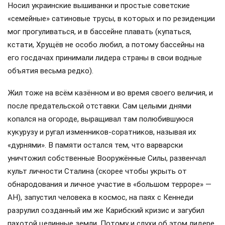
Носил украинские вышиванки и простые советские
«семейные» сатиновые трусы, в которых и по резиденции
мог прогуливаться, и в бассейне плавать (купаться,
кстати, Хрущёв не особо любил, а потому бассейны на
его госдачах принимали лидера страны в свои водные
объятия весьма редко).
Жил тоже на всём казённом и во время своего величия, и
после предательской отставки. Сам целыми днями
копался на огороде, выращивал там полюбившуюся
кукурузу и ругал изменников-соратников, называя их
«дурнями». В памяти остался тем, что варварски
уничтожил собственные Вооружённые Силы, развенчал
культ личности Сталина (скорее чтобы укрыть от
обнародования и личное участие в «большом терроре» —
АН), запустил человека в космос, на паях с Кеннеди
разрулил созданный им же Карибский кризис и загубил
пахотой целинные земли. Потому и слухи об этом лидере