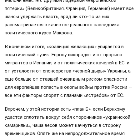
Мелони вместе с другими лидерами «европейской
пятерки» (Великобритания, Франция, Германия) имеет все
шансы удержать власть, вряд ли кто-то из них
рассматривается в качестве реального наследника
политического курса Макрона.
В конечном итоге, «коалиция желающих» упирается в
политический тупик. Европу лихорадит и от прорыва
мигрантов в Испании, и от политических качелей в ЕС, и
от усталости от спонсорства «чёрной дыры» Украины, а
еще больше от ставшей очевидным риском опасности
для европейцев попасть в окопы войны против России —
все эти факторы спорят с планами «ястребов» от ЕС.
Впрочем, у этой истории есть «план Б»: если Бернхэму
удастся сплотить вокруг себя сторонников «украинской
камарильи», чаша весов может качнуться в сторону
временщиков. Опять же на непродолжительное время.