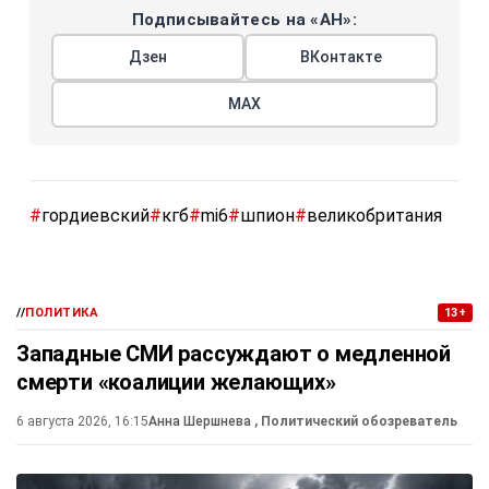
Подписывайтесь на «АН»:
Дзен
ВКонтакте
МАХ
#
гордиевский
#
кгб
#
mi6
#
шпион
#
великобритания
//
ПОЛИТИКА
13+
Западные СМИ рассуждают о медленной
смерти «коалиции желающих»
6 августа 2026, 16:15
Анна Шершнева
, Политический обозреватель