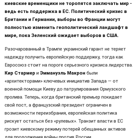
киевские временщики не торопятся заключать мир -
ведь есть поддержка в ЕС. Политический кризис в
Британии и Германии, выборы во Франции могут
полностью изменить геополитический ландшафт в
мире, пока Зеленский ожидает выборов в США.
Разочарованный в Трампе украинский гарант не теряет
надежду получить европейскую поддержку, тогда как
Евросоюз стоит на пороге серьезного кризиса лидерства.
Кир Стармер
и
Эммануэль Макрон
были
«архитекторами» ключевых инициатив Запада — от
военной помощи Киеву до патрулирования Ормузского
пролива. Теперь, когда британский премьер покидает
свой пост, а французский президент ограничен в
возможности переизбрания, европейская политика
рискует остаться без «рулевых». Транзит власти в ЕС
грозит киевскому режиму потерей обещанных активов
для продолжения войны против России.