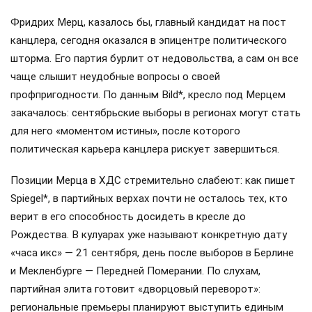
Фридрих Мерц, казалось бы, главный кандидат на пост
канцлера, сегодня оказался в эпицентре политического
шторма. Его партия бурлит от недовольства, а сам он все
чаще слышит неудобные вопросы о своей
профпригодности. По данным Bild*, кресло под Мерцем
закачалось: сентябрьские выборы в регионах могут стать
для него «моментом истины», после которого
политическая карьера канцлера рискует завершиться.
Позиции Мерца в ХДС стремительно слабеют: как пишет
Spiegel*, в партийных верхах почти не осталось тех, кто
верит в его способность досидеть в кресле до
Рождества. В кулуарах уже называют конкретную дату
«часа икс» — 21 сентября, день после выборов в Берлине
и Мекленбурге — Передней Померании. По слухам,
партийная элита готовит «дворцовый переворот»:
региональные премьеры планируют выступить единым