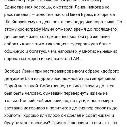
Единственная роскошь, с которой Ленин никогда не
расставался, — золотые часы «Павел Буре», которые в
Швейцарии ему на день рождения подарили соратники. По
этому хронографу Ильич отмерял время до последнего
дня своей жизни, хотя, конечно, мог бы при желании
собрать коллекцию тикающих шедевров куда более
обширную и богатую, чем, например, у многих нынешних
вороватых мэров и начальников ГАИ…
Вообще Ленин при растиражированном образе «доброго
дедушки» был натурой архисложной и противоречивой.
Порой жестокой. Собственно, только таким и должен
был быть человек, сумевший перевернуть жизнь не
только Российской империи, но, по сути, и всего мира,
заставив историков и политиков до сих пор спорить до
хрипоты: хорошо или плохо он сделал и соратникам, и
будущим поколениям? Причём, как принято считать, за