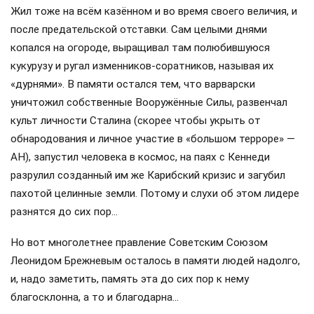
Жил тоже на всём казённом и во время своего величия, и
после предательской отставки. Сам целыми днями
копался на огороде, выращивал там полюбившуюся
кукурузу и ругал изменников-соратников, называя их
«дурнями». В памяти остался тем, что варварски
уничтожил собственные Вооружённые Силы, развенчал
культ личности Сталина (скорее чтобы укрыть от
обнародования и личное участие в «большом терроре» —
АН), запустил человека в космос, на паях с Кеннеди
разрулил созданный им же Карибский кризис и загубил
пахотой целинные земли. Потому и слухи об этом лидере
разнятся до сих пор…
Но вот многолетнее правление Советским Союзом
Леонидом Брежневым осталось в памяти людей надолго,
и, надо заметить, память эта до сих пор к нему
благосклонна, а то и благодарна…