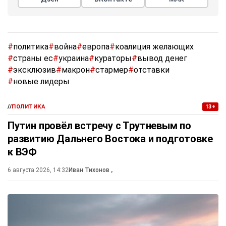
#
политика
#
война
#
европа
#
коалиция желающих
#
страны ес
#
украина
#
кураторы
#
вывод денег
#
эксклюзив
#
макрон
#
стармер
#
отставки
#
новые лидеры
//
ПОЛИТИКА
13+
Путин провёл встречу с Трутневым по
развитию Дальнего Востока и подготовке
к ВЭФ
6 августа 2026, 14:32
Иван Тихонов
,