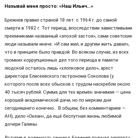
Называй меня просто: «Наш Ильич…»
Брежнев правил страной 18 лет: с 1964 г. до самой
смерти в 1982 г. Тот период, впоследствии завистливыми
преемниками названный «эпохой застоя», сами советские
люди называли иначе: «И сам жил, и другим жить давал»,
что в принципе было правдой. Во всяком случае, из всех
громких коррупционных дел того периода в памяти
людской осталось лишь «хлопковое дело», арест
директора Елисеевского гастронома Соколова (у
которого после всех обысков с трудом наскребли около
40 тысяч рублей. Сумма для тех времён значимая — цена
хорошей академической дачи, но по меркам дня
сегодняшнего конечно… В общем, без комментариев —
АН), дело «Океан», да ещё беспутная жизнь любимой
дочери Галины.
Вступив в должность генсека, Брежнев получал зарплату