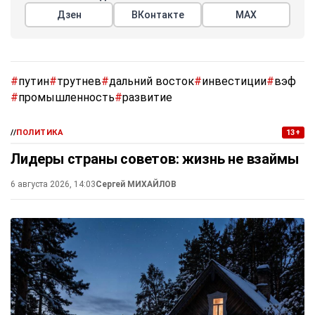
Дзен
ВКонтакте
МАХ
#
путин
#
трутнев
#
дальний восток
#
инвестиции
#
вэф
#
промышленность
#
развитие
//
ПОЛИТИКА
13+
Лидеры страны советов: жизнь не взаймы
6 августа 2026, 14:03
Сергей МИХАЙЛОВ