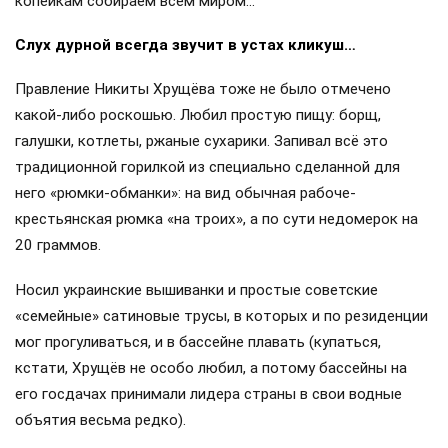
копейкам собираем всем миром…
Слух дурной всегда звучит в устах кликуш…
Правление Никиты Хрущёва тоже не было отмечено
какой-либо роскошью. Любил простую пищу: борщ,
галушки, котлеты, ржаные сухарики. Запивал всё это
традиционной горилкой из специально сделанной для
него «рюмки-обманки»: на вид обычная рабоче-
крестьянская рюмка «на троих», а по сути недомерок на
20 граммов.
Носил украинские вышиванки и простые советские
«семейные» сатиновые трусы, в которых и по резиденции
мог прогуливаться, и в бассейне плавать (купаться,
кстати, Хрущёв не особо любил, а потому бассейны на
его госдачах принимали лидера страны в свои водные
объятия весьма редко).