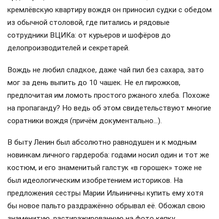
кремлёвскую квартиру вождя он приносил судки с обедом
из обычной столовой, где питались и рядовые
сотрудники ВЦИКа: от курьеров и шофёров до
делопроизводителей и секретарей.
Вождь не любил сладкое, даже чай пил без сахара, зато
мог за день выпить до 10 чашек. Не ел пирожков,
предпочитая им ломоть простого ржаного хлеба. Похоже
на пропаганду? Но ведь об этом свидетельствуют многие
соратники вождя (причём документально…).
В быту Ленин был абсолютно равнодушен и к модным
новинкам личного гардероба: годами носил один и тот же
костюм, и его знаменитый галстук «в горошек» тоже не
был идеологическим изобретением историков. На
предложения сестры Марии Ильиничны купить ему хотя
бы новое пальто раздражённо обрывал её. Обожал свою
знаменитую, растиражированную на фото кепку…