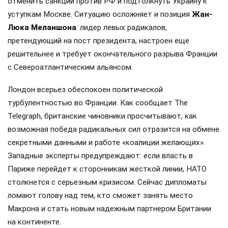
отменить санкции против РФ и подтолкнуть Украину к
уступкам Москве. Ситуацию осложняет и позиция
Жан-
Люка Меланшона
: лидер левых радикалов,
претендующий на пост президента, настроен еще
решительнее и требует окончательного разрыва Франции
с Североатлантическим альянсом.
Лондон всерьез обеспокоен политической
турбулентностью во Франции. Как сообщает The
Telegraph, британские чиновники просчитывают, как
возможная победа радикальных сил отразится на обмене
секретными данными и работе «коалиции желающих».
Западные эксперты предупреждают: если власть в
Париже перейдет к сторонникам жесткой линии, НАТО
столкнется с серьезным кризисом. Сейчас дипломаты
ломают голову над тем, кто сможет занять место
Макрона и стать новым надежным партнером Британии
на континенте.