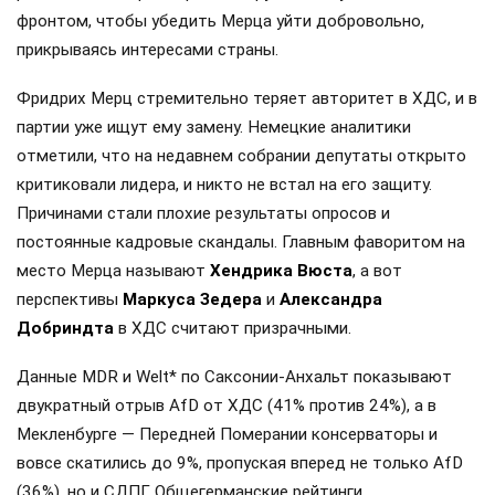
фронтом, чтобы убедить Мерца уйти добровольно,
прикрываясь интересами страны.
Фридрих Мерц стремительно теряет авторитет в ХДС, и в
партии уже ищут ему замену. Немецкие аналитики
отметили, что на недавнем собрании депутаты открыто
критиковали лидера, и никто не встал на его защиту.
Причинами стали плохие результаты опросов и
постоянные кадровые скандалы. Главным фаворитом на
место Мерца называют
Хендрика Вюста
, а вот
перспективы
Маркуса Зедера
и
Александра
Добриндта
в ХДС считают призрачными.
Данные MDR и Welt* по Саксонии-Анхальт показывают
двукратный отрыв AfD от ХДС (41% против 24%), а в
Мекленбурге — Передней Померании консерваторы и
вовсе скатились до 9%, пропуская вперед не только AfD
(36%), но и СДПГ. Общегерманские рейтинги