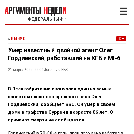
☰
ФЕДЕРАЛЬНЫЙ
﹀
//
В МИРЕ
13+
Умер известный двойной агент Олег
Гордиевский, работавший на КГБ и МI-6
21 марта 2025, 22:06
Источник:
РБК
В Великобритании скончался один из самых
известных шпионов прошлого века Олег
Гордиевский, сообщает BBC. Он умер в своем
доме в графстве Суррей в возрасте 86 лет. О
причинах смерти не сообщается.
Гордиевский в 70-80-е годы прошлого века работал в