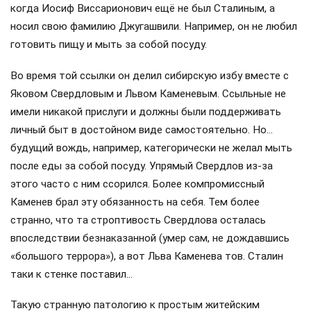
когда Иосиф Виссарионович ещё не был Сталиным, а
носил свою фамилию Джугашвили. Например, он не любил
готовить пищу и мыть за собой посуду.
Во время той ссылки он делил сибирскую избу вместе с
Яковом Свердловым и Львом Каменевым. Ссыльные не
имели никакой прислуги и должны были поддерживать
личный быт в достойном виде самостоятельно. Но…
будущий вождь, например, категорически не желал мыть
после еды за собой посуду. Упрямый Свердлов из-за
этого часто с ним ссорился. Более компромиссный
Каменев брал эту обязанность на себя. Тем более
странно, что та строптивость Свердлова осталась
впоследствии безнаказанной (умер сам, не дождавшись
«большого террора»), а вот Льва Каменева тов. Сталин
таки к стенке поставил…
Такую странную патологию к простым житейским