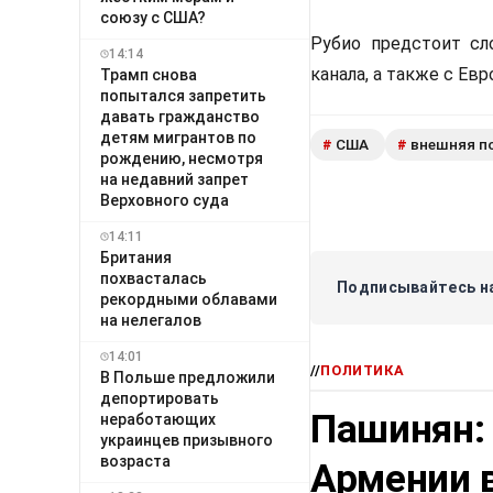
союзу с США?
Рубио предстоит сл
14:14
канала, а также с Ев
Трамп снова
попытался запретить
давать гражданство
детям мигрантов по
США
внешняя п
#
#
рождению, несмотря
на недавний запрет
Верховного суда
14:11
Британия
похвасталась
Подписывайтесь на
рекордными облавами
на нелегалов
14:01
//
ПОЛИТИКА
В Польше предложили
депортировать
Пашинян:
неработающих
украинцев призывного
возраста
Армении в