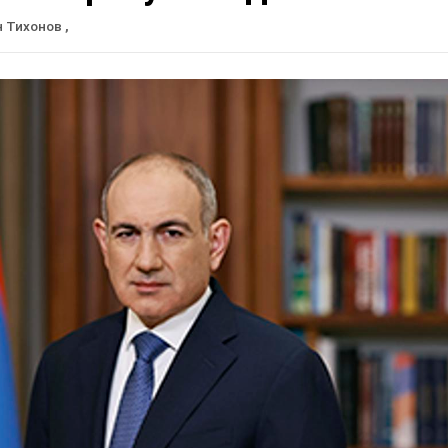
н Тихонов
,