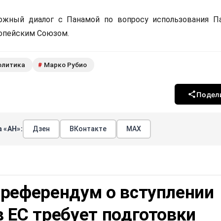
ожный диалог с Панамой по вопросу использования П
ропейским Союзом.
олитика
Марко Рубио
#
Подел
 «АН»:
Дзен
ВКонтакте
МАХ
 референдум о вступлении
 ЕС требует подготовки