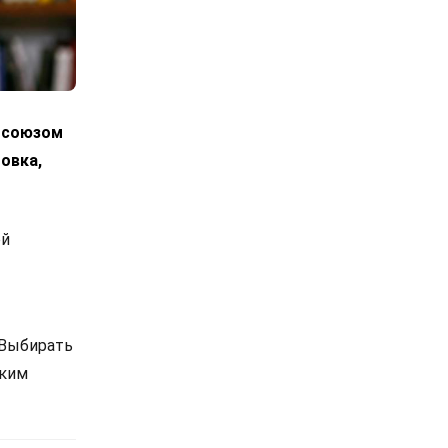
росоюзом
овка,
ой
 Выбирать
ским