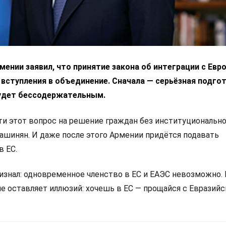
ении заявил, что принятие закона об интеграции с Ев
 вступления в объединение. Сначала — серьёзная подгот
удет бессодержательным.
 этот вопрос на решение граждан без институциональн
Пашинян. И даже после этого Армении придётся подавать
в ЕС.
изнал: одновременное членство в ЕС и ЕАЭС невозможно.
не оставляет иллюзий: хочешь в ЕС — прощайся с Евразий