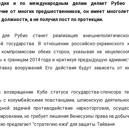
ведке и по международным делам делает Рубио
чие от многих предшественников, он имеет многоле
должности, а не получил пост по протекции.
для Рубио станет реализация внешнеполитическог
ой государства. В отношении российско-украинского 
компромиссам обеих сторон, указывая на нецелесоо
 к границам 2014 года и критикуя предыдущую админис
авку вооружений. Его действия будут зависеть от и
 возвращение Кубе статуса государства-спонсора те
ь с колумбийскими повстанцами, шпионскую деятельнос
дной задачей противодействие наркоторговле, осуще
ировками, но требует лишения Венесуэлы права на добыч
ио предлагает "стратегию ежа" для защиты Тайваня.