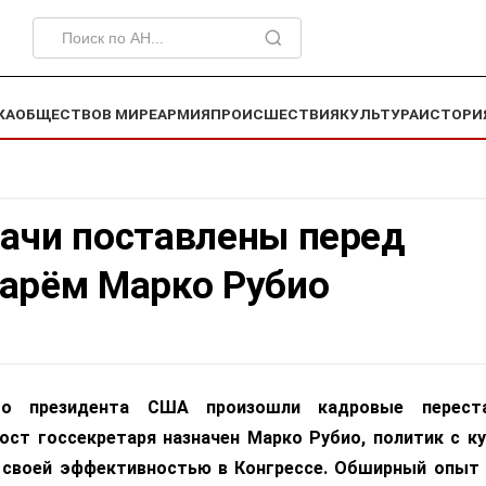
КА
ОБЩЕСТВО
В МИРЕ
АРМИЯ
ПРОИСШЕСТВИЯ
КУЛЬТУРА
ИСТОРИ
дачи поставлены перед
тарём Марко Рубио
го президента США произошли кадровые перест
пост госсекретаря назначен Марко Рубио, политик с к
 своей эффективностью в Конгрессе. Обширный опыт