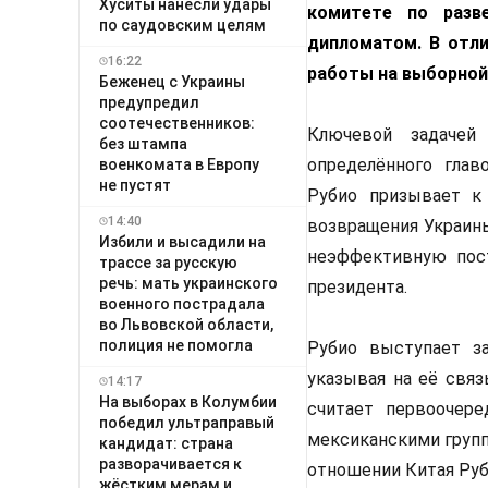
Хуситы нанесли удары
комитете по раз
по саудовским целям
дипломатом. В отли
16:22
работы на выборной 
Беженец с Украины
предупредил
соотечественников:
Ключевой задачей 
без штампа
определённого глав
военкомата в Европу
не пустят
Рубио призывает к 
14:40
возвращения Украины
Избили и высадили на
неэффективную пост
трассе за русскую
речь: мать украинского
президента.
военного пострадала
во Львовской области,
полиция не помогла
Рубио выступает за
указывая на её связ
14:17
На выборах в Колумбии
считает первоочере
победил ультраправый
мексиканскими групп
кандидат: страна
разворачивается к
отношении Китая Руб
жёстким мерам и