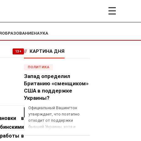
☰
Я
ОБРАЗОВАНИЕ
НАУКА
//
КАРТИНА ДНЯ
13+
ПОЛИТИКА
Запад определил
Британию «сменщиком»
США в поддержке
Украины?
Официальный Вашингтон
утверждает, что поэтапно
ановки в
отходит от поддержки
убинскими
бывшей Украины, хотя и
продолжает снабжать ВСУ
 работы в
разведданными и поставлять