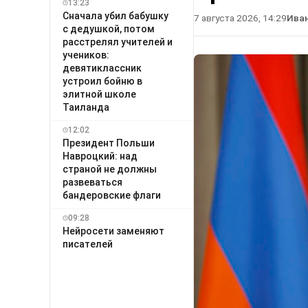
13:23
Сначала убил бабушку
7 августа 2026, 14:29
Ива
с дедушкой, потом
расстрелял учителей и
учеников:
девятиклассник
устроил бойню в
элитной школе
Таиланда
12:02
Президент Польши
Навроцкий: над
страной не должны
развеваться
бандеровские флаги
09:28
Нейросети заменяют
писателей