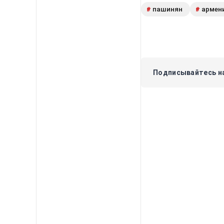
пашинян
армен
#
#
Подписывайтесь на