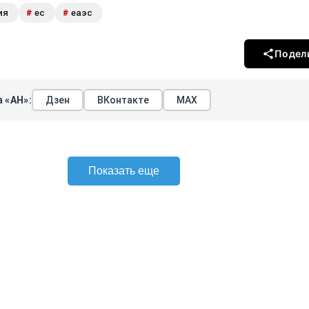
ия
ес
еаэс
#
#
Подел
 «АН»:
Дзен
ВКонтакте
МАХ
Показать еще