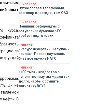
 опытным
закупленное ранее оружие.
ПОЛИТИКА
Путин провёл телефонный
Также американская
тний опыт
разговор с президентом ОАЭ
администрация скидывает на
европейцев снабжение
ПОЛИТИКА
киевского режима оружием,
Пашинян: референдум о
которое стремится продавать
о курса,
вступлении Армении в ЕС
всем новым снабженцам.
требует подготовки
конфликта
Однако часто возникают
предположения о возможном
бразность
МНЕНИЕ
«сменщике» американцев на
«Ресурс исчерпан». Залужный
трацию за
этом позорном посту.
признал: Россия научилась
нструкций
Рассмотрим, кто же рвётся на
бить всё оружие НАТО
место «миротворцев».
МНЕНИЕ
«400 тысяч квадратов в
пепел»: почему мы ждали так
рроризма,
долго, чтобы обрушить
ть. Он не
логистику ВСУ?
ствляемой
у нефти. В