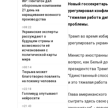
WP: Пентагон дал
Новый госсекретарь
оборонным компаниям
21 день на
урегулировал конфли
наращивание военного
"тяжелая работа ди
производства
проблемы.
08:22
Украинские эксперты
Трамп во время изби
рассуждают о
будущем страны и
урегулировать украин
возможности её
исчезновения с
политической карты
Министр иностранных
мира
вопрос, как Белый до
00:14
президентства Трампа
Тюрьма может
"Единственный спосо
благотворно повлиять
на психику человека
и это тяжелая работа
22:18
Голливуд опутывают
Глава американского
нейросети
сыграть здесь свою 
21:43
закончиться", - подче