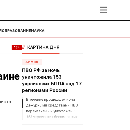
☰
Я
ОБРАЗОВАНИЕ
НАУКА
//
КАРТИНА ДНЯ
13+
АРМИЯ
ПВО РФ за ночь
аине
уничтожила 153
украинских БПЛА над 17
регионами России
В течение прошедшей ночи
ликта
дежурными средствами ПВО
перехвачены и уничтожены
153 украинских беспилотных
летательных аппарата
самолетного типа над