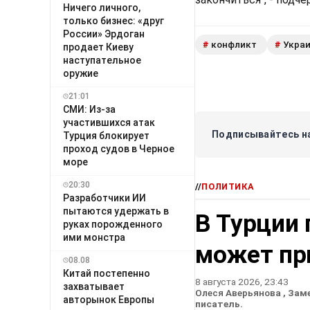
Ничего личного,
только бизнес: «друг
России» Эрдоган
конфликт
Укра
#
#
продает Киеву
наступательное
оружие
21:01
СМИ: Из-за
участившихся атак
Подписывайтесь на
Турция блокирует
проход судов в Черное
море
20:30
//
ПОЛИТИКА
Разработчики ИИ
пытаются удержать в
В Турции 
руках порожденного
ими монстра
может пр
08.08
Китай постепенно
8 августа 2026, 23:43
захватывает
Олеся Аверьянова
, Зам
авторынок Европы
писатель.