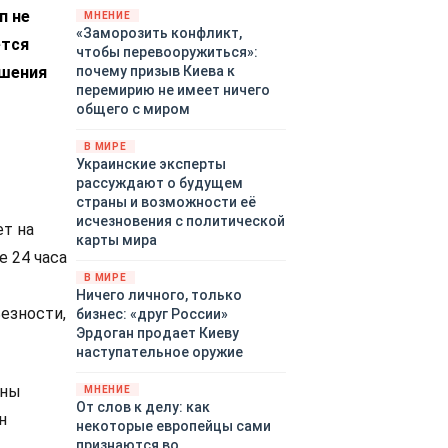
п не
территориями Белгородской,
МНЕНИЕ
«Заморозить конфликт,
Брянской, Владимирской,
ется
чтобы перевооружиться»:
Воронежской, Калужской,
ршения
почему призыв Киева к
Курской, Липецкой,
перемирию не имеет ничего
Орловской, Ростовской,
общего с миром
Рязанской, Самарской,
Смоленской, Тверской,
В МИРЕ
Тульской областей,
Украинские эксперты
Московского региона,
рассуждают о будущем
Республики Крым, Республики
страны и возможности её
Татарстан, Краснодарского
исчезновения с политической
т на
края и над акваториями
карты мира
Азовского и Черного морей.
е 24 часа
В МИРЕ
Ничего личного, только
езности,
бизнес: «друг России»
Эрдоган продает Киеву
наступательное оружие
жны
МНЕНИЕ
От слов к делу: как
н
некоторые европейцы сами
признаются во