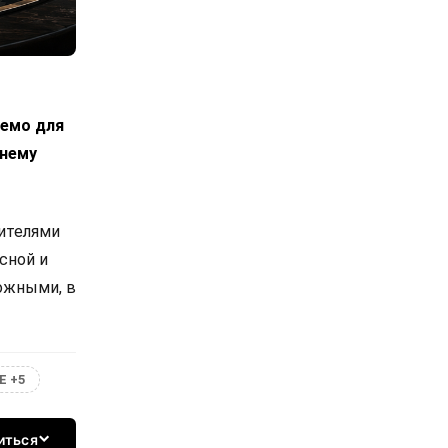
лемо для
днему
вителями
сной и
ожными, в
Е +5
иться