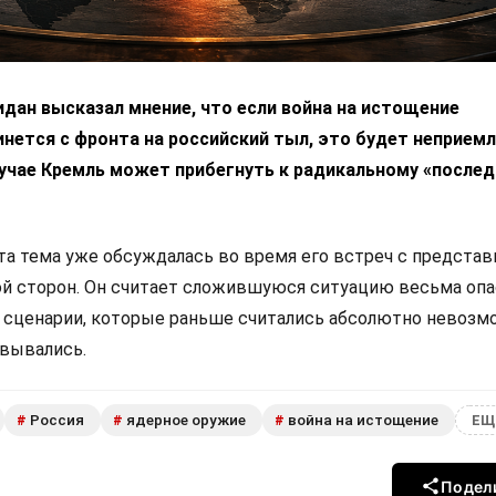
дан высказал мнение, что если война на истощение
нется с фронта на российский тыл, это будет неприем
лучае Кремль может прибегнуть к радикальному «после
эта тема уже обсуждалась во время его встреч с предста
ой сторон. Он считает сложившуюся ситуацию весьма опа
е сценарии, которые раньше считались абсолютно невозм
овывались.
Россия
ядерное оружие
война на истощение
#
#
#
ЕЩ
Подел