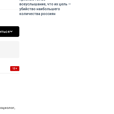
всеуслышание, что их цель —
убийство наибольшего
количества россиян
иться
13+
социолог,