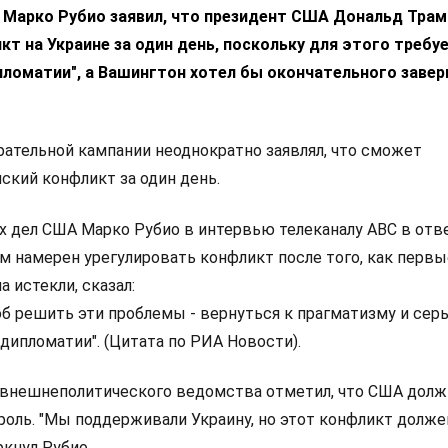
 Марко Рубио заявил, что президент США Дональд Трам
кт на Украине за один день, поскольку для этого требу
пломатии", а Вашингтон хотел бы окончательного заве
рательной кампании неоднократно заявлял, что сможет
ский конфликт за один день.
 дел США Марко Рубио в интервью телеканалу ABC в отве
м намерен урегулировать конфликт после того, как первы
 истекли, сказал:
б решить эти проблемы - вернуться к прагматизму и серь
 дипломатии". (Цитата по РИА Новости).
 внешнеполитического ведомства отметил, что США дол
роль. "Мы поддерживали Украину, но этот конфликт долже
ркнул Рубио.