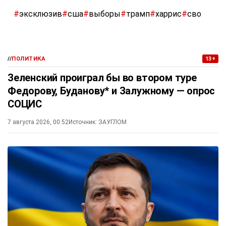
#
эксклюзив
#
сша
#
выборы
#
трамп
#
харрис
#
сво
//
ПОЛИТИКА
13+
Зеленский проиграл бы во втором туре
Федорову, Буданову* и Залужному — опрос
СОЦИС
7 августа 2026, 00:52
Источник:
ЗАУГЛОМ