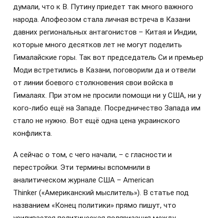
думали, что к В. Путину приедет так много важного
народа. Апофеозом стала личная встреча в Казани
давних региональных антагонистов – Китая и Индии,
которые много десятков лет не могут поделить
Гималайские горы. Так вот председатель Си и премьер
Моди встретились в Казани, поговорили да и отвели
от линии боевого столкновения свои войска в
Гималаях. При этом не просили помощи ни у США, ни у
кого-либо ещё на Западе. Посредничество Запада им
стало не нужно. Вот ещё одна цена украинского
конфликта.
А сейчас о том, с чего начали, – с гласности и
перестройки. Эти термины вспомнили в
аналитическом журнале США – American
Thinker («Американский мыслитель»). В статье под
названием «Конец политики» прямо пишут, что
усиливается политическая поляризация между