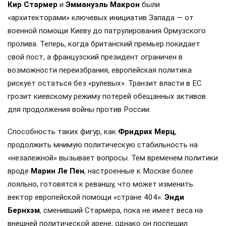
Кир Стармер
и
Эммануэль Макрон
были
«архитекторами» ключевых инициатив Запада — от
военной помощи Киеву до патрулирования Ормузского
пролива. Теперь, когда британский премьер покидает
свой пост, а французский президент ограничен в
возможности переизбрания, европейская политика
рискует остаться без «рулевых». Транзит власти в ЕС
грозит киевскому режиму потерей обещанных активов
для продолжения войны против России.
Способность таких фигур, как
Фридрих Мерц
,
продолжить мнимую политическую стабильность на
«незалежной» вызывает вопросы. Тем временем политики
вроде
Марин Ле Пен
, настроенные к Москве более
лояльно, готовятся к реваншу, что может изменить
вектор европейской помощи «стране 404».
Энди
Бернхэм
, сменивший Стармера, пока не имеет веса на
внешней политической арене, однако он поспешил