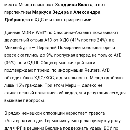
место Мерца называют
Хендрика Вюста
, а вот
перспективы
Маркуса Зедера
и
Александра
Добриндта
в ХДС считают призрачными.
Данные MDR и Welt* по Саксонии-Анхальт показывают
двукратный отрыв AfD от ХДС (41% против 24%), а в
Мекленбурге — Передней Померании консерваторы и
вовсе скатились до 9%, пропуская вперед не только AfD
(36%), но и СДПГ. Общегерманские рейтинги
подтверждают тренд: по информации Reuters, AfD
обходит блок ХДС/ХСС, а деятельность Мерца одобряют
лишь 15% граждан. При этом Мерц — далеко не
единственный политический лидер, чья репутация сегодня
вызывает вопросы.
В рядах немецкой оппозиции нарастает тревога:
«Альтернатива для Германии» усмотрела прямую угрозу
для ФРГ в решении Берлина поддержать удары ВСУ по