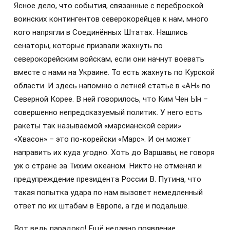
Ясное дело, что события, связанные с переброской
воинских контингентов северокорейцев к нам, много
кого напрягли в Соединённых Штатах. Нашлись
сенаторы, которые призвали жахнуть по
северокорейским войскам, если они начнут воевать
вместе с нами на Украине. То есть жахнуть по Курской
области. И здесь напомню о летней статье в «АН» по
Северной Корее. В ней говорилось, что Ким Чен Ын –
совершенно непредсказуемый политик. У него есть
ракеты так называемой «марсианской серии»
«Хвасон» – это по-корейски «Марс». И он может
направить их куда угодно. Хоть до Варшавы, не говоря
уж о стране за Тихим океаном. Никто не отменял и
предупреждение президента России В. Путина, что
такая попытка удара по нам вызовет немедленный
ответ по их штабам в Европе, а где и подальше.
Вот ведь парадокс! Ещё недавно появление