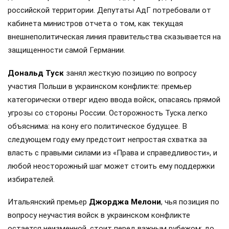
российской территории. Депутаты АдГ потребовали от
кабинета министров отчета о том, как текущая
внешнеполитическая линия правительства сказывается на
защищенности самой Германии.
Дональд Туск
занял жесткую позицию по вопросу
участия Польши в украинском конфликте: премьер
категорически отверг идею ввода войск, опасаясь прямой
угрозы со стороны России. Осторожность Туска легко
объяснима: на кону его политическое будущее. В
следующем году ему предстоит непростая схватка за
власть с правыми силами из «Права и справедливости», и
любой неосторожный шаг может стоить ему поддержки
избирателей.
Итальянский премьер
Джорджа Мелони
, чья позиция по
вопросу неучастия войск в украинском конфликте
остается неизменной, стоит перед важным рубежом: до