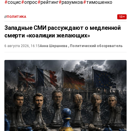
#
социс
#
опрос
#
рейтинг
#
разумков
#
тимошенко
//
ПОЛИТИКА
13+
Западные СМИ рассуждают о медленной
смерти «коалиции желающих»
6 августа 2026, 16:15
Анна Шершнева
, Политический обозреватель